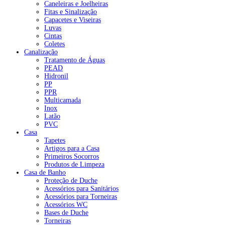
Caneleiras e Joelheiras
Fitas e Sinalização
Capacetes e Viseiras
Luvas
Cintas
Coletes
Canalização
Tratamento de Águas
PEAD
Hidronil
PP
PPR
Multicamada
Inox
Latão
PVC
Casa
Tapetes
Artigos para a Casa
Primeiros Socorros
Produtos de Limpeza
Casa de Banho
Proteção de Duche
Acessórios para Sanitários
Acessórios para Torneiras
Acessórios WC
Bases de Duche
Torneiras