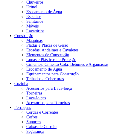
Chuveiros
Urinol
Escoamento de Água
Espelhos
Sanitários
Móveis
Lavatórios
Construção
Máquinas
Pladur e Placas de Gesso
Escadas, Andaimes e Cavaletes
Elementos de Construção
Lonas e Plásticos de Proteção
Cimentos, Cimento Cola, Betumes e Argamassas
Escoamento de Água
Equipamentos para Construção
Telhados e Coberturas
Cozinha
Acessórios para Lava-loiça
Torneiras
Lava-loiças
Acessórios para Torneiras
Ferragens
Cordas e Correntes
Cofres
Suportes
Caixas de Correio
Segurança