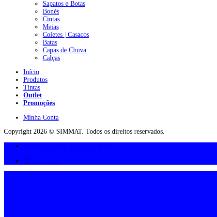
Sapatos e Botas
Bonés
Cintas
Meias
Coletes | Casacos
Batas
Capas de Chuva
Calças
Início
Produtos
Tintas
Outlet
Promoções
Minha Conta
Copyright 2026 © SIMMAT. Todos os direitos reservados.
Oferta de portes acima de 300€
Minha Conta