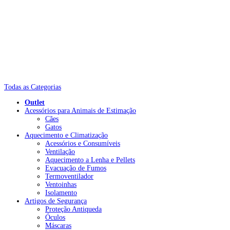
Todas as Categorias
Outlet
Acessórios para Animais de Estimação
Cães
Gatos
Aquecimento e Climatização
Acessórios e Consumíveis
Ventilação
Aquecimento a Lenha e Pellets
Evacuação de Fumos
Termoventilador
Ventoinhas
Isolamento
Artigos de Segurança
Proteção Antiqueda
Óculos
Máscaras