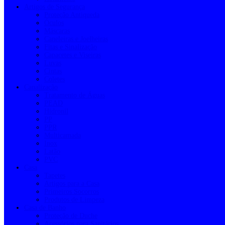
Artigos de Segurança
Proteção Antiqueda
Óculos
Máscaras
Caneleiras e Joelheiras
Fitas e Sinalização
Capacetes e Viseiras
Luvas
Cintas
Coletes
Canalização
Tratamento de Águas
PEAD
Hidronil
PP
PPR
Multicamada
Inox
Latão
PVC
Casa
Tapetes
Artigos para a Casa
Primeiros Socorros
Produtos de Limpeza
Casa de Banho
Proteção de Duche
Acessórios para Sanitários