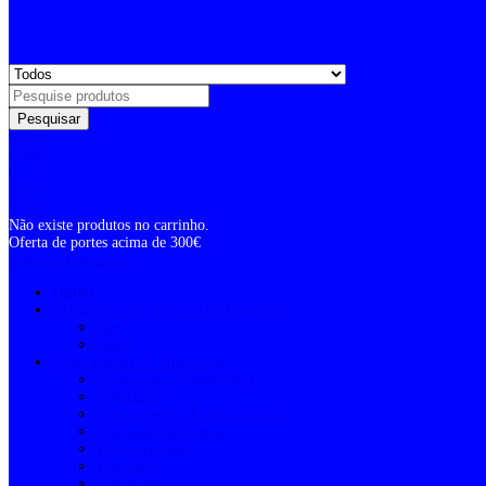
Pesquisar
Entrar
Conta
0
Total
0,00
€
Não existe produtos no carrinho.
Oferta de portes acima de 300€
Todas as Categorias
Outlet
Acessórios para Animais de Estimação
Cães
Gatos
Aquecimento e Climatização
Acessórios e Consumíveis
Ventilação
Aquecimento a Lenha e Pellets
Evacuação de Fumos
Termoventilador
Ventoinhas
Isolamento