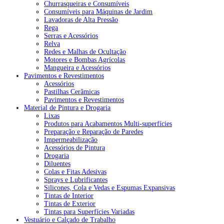
Churrasqueiras e Consumíveis
Consumíveis para Máquinas de Jardim
Lavadoras de Alta Pressão
Rega
Serras e Acessórios
Relva
Redes e Malhas de Ocultação
Motores e Bombas Agrícolas
Mangueira e Acessórios
Pavimentos e Revestimentos
Acessórios
Pastilhas Cerâmicas
Pavimentos e Revestimentos
Material de Pintura e Drogaria
Lixas
Produtos para Acabamentos Multi-superfícies
Preparação e Reparação de Paredes
Impermeabilização
Acessórios de Pintura
Drogaria
Diluentes
Colas e Fitas Adesivas
Sprays e Lubrificantes
Silicones, Cola e Vedas e Espumas Expansivas
Tintas de Interior
Tintas de Exterior
Tintas para Superfícies Variadas
Vestuário e Calçado de Trabalho