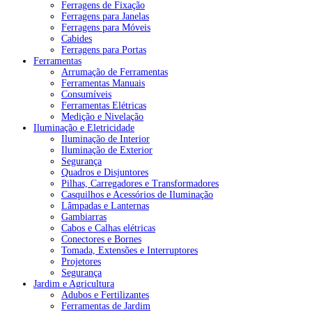
Ferragens de Fixação
Ferragens para Janelas
Ferragens para Móveis
Cabides
Ferragens para Portas
Ferramentas
Arrumação de Ferramentas
Ferramentas Manuais
Consumíveis
Ferramentas Elétricas
Medição e Nivelação
Iluminação e Eletricidade
Iluminação de Interior
Iluminação de Exterior
Segurança
Quadros e Disjuntores
Pilhas, Carregadores e Transformadores
Casquilhos e Acessórios de Iluminação
Lâmpadas e Lanternas
Gambiarras
Cabos e Calhas elétricas
Conectores e Bornes
Tomada, Extensões e Interruptores
Projetores
Segurança
Jardim e Agricultura
Adubos e Fertilizantes
Ferramentas de Jardim