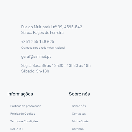
Rua do Multipark I nº 39, 4595-542
Seroa, Paços de Ferreira
+351 255 148 625
Chamada para a rede móvel nacional
geral@simmat.pt
Seg. a Sex.: 8h às 12h30 - 13h30 às 19h
Sábado: 9h-13h
Informações
Sobre nós
Políticas de privacidade
Sobre nós
Política de Cookies
Contactos
Termos e Condições
Minha Conta
RAL e RLL
Carrinho