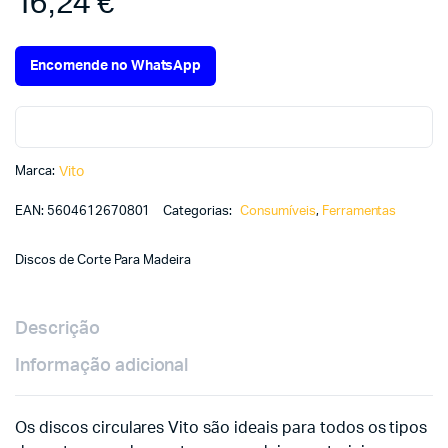
16,24
€
Encomende no WhatsApp
Marca:
Vito
EAN:
5604612670801
Categorias:
Consumíveis
,
Ferramentas
Discos de Corte Para Madeira
Descrição
Informação adicional
Os discos circulares Vito são ideais para todos os tipos