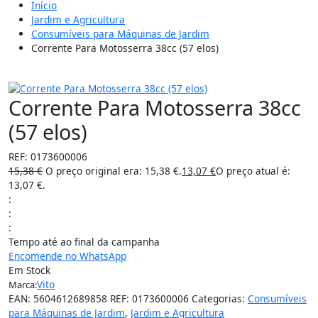
Início
Jardim e Agricultura
Consumíveis para Máquinas de Jardim
Corrente Para Motosserra 38cc (57 elos)
15%
Corrente Para Motosserra 38cc
(57 elos)
REF:
0173600006
15,38
€
O preço original era: 15,38 €.
13,07
€
O preço atual é:
13,07 €.
:
:
:
Tempo até ao final da campanha
Encomende no WhatsApp
Em Stock
Vito
Marca:
EAN:
5604612689858
REF:
0173600006
Categorias:
Consumíveis
para Máquinas de Jardim
,
Jardim e Agricultura