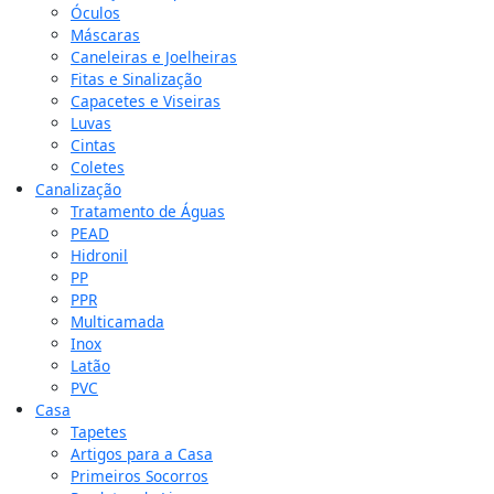
Óculos
Máscaras
Caneleiras e Joelheiras
Fitas e Sinalização
Capacetes e Viseiras
Luvas
Cintas
Coletes
Canalização
Tratamento de Águas
PEAD
Hidronil
PP
PPR
Multicamada
Inox
Latão
PVC
Casa
Tapetes
Artigos para a Casa
Primeiros Socorros