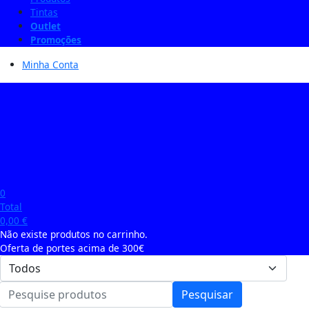
Tintas
Outlet
Promoções
Minha Conta
0
Total
0,00
€
Não existe produtos no carrinho.
Oferta de portes acima de 300€
Pesquisar