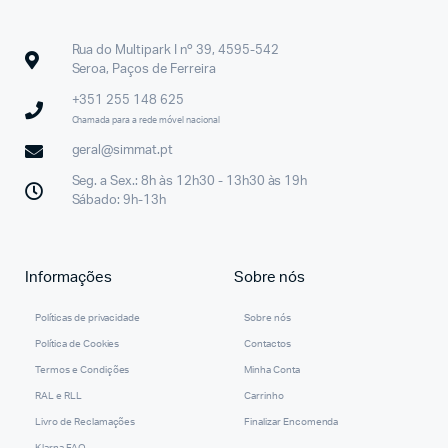
Rua do Multipark I nº 39, 4595-542
Seroa, Paços de Ferreira
+351 255 148 625
Chamada para a rede móvel nacional
geral@simmat.pt
Seg. a Sex.: 8h às 12h30 - 13h30 às 19h
Sábado: 9h-13h
Informações
Sobre nós
Políticas de privacidade
Sobre nós
Política de Cookies
Contactos
Termos e Condições
Minha Conta
RAL e RLL
Carrinho
Livro de Reclamações
Finalizar Encomenda