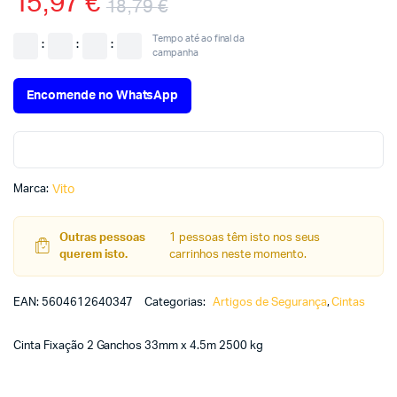
15,97
€
18,79
€
Tempo até ao final da
:
:
:
campanha
Encomende no WhatsApp
Marca:
Vito
Outras pessoas
1 pessoas têm isto nos seus
querem isto.
carrinhos neste momento.
EAN:
5604612640347
Categorias:
Artigos de Segurança
,
Cintas
Cinta Fixação 2 Ganchos 33mm x 4.5m 2500 kg