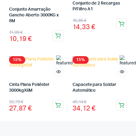
Conjunto de 2 Recargas
P/Filtro A1
Conjunto Amarração
Gancho Aberto 3000KG x
16,86
€
8M
14,33
€
11,99
€
10,19
€
15%
15%
Cinta Plana Poliéster
Capacete para Soldar
3000kgX6M
Automático
32,79
€
40,14
€
27,87
€
34,12
€