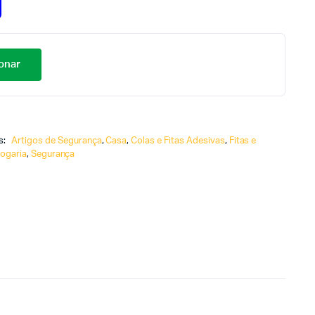
onar
s:
Artigos de Segurança
,
Casa
,
Colas e Fitas Adesivas
,
Fitas e
rogaria
,
Segurança