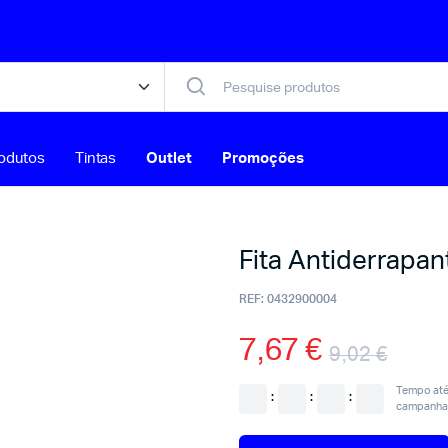
odutos
Tintas
Outlet
Promoções
Fita Antiderrapa
REF:
0432900004
7,67
€
9,02
€
Tempo até 
:
:
:
campanha