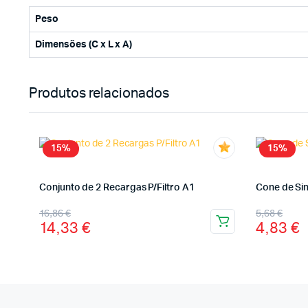
Peso
Dimensões (C x L x A)
Produtos relacionados
15%
15%
Conjunto de 2 Recargas P/Filtro A1
Cone de Sin
16,86
€
5,68
€
14,33
€
4,83
€