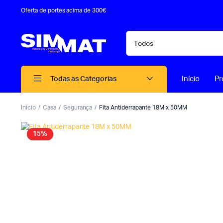
Oferta de portes acima de 300€
Início
Pr
Todas as Categorias
Início
Casa
Segurança
Fita Antiderrapante 18M x 50MM
15%