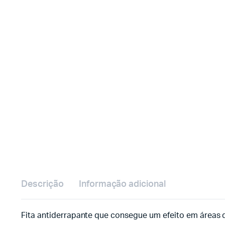
Descrição
Informação adicional
Fita antiderrapante que consegue um efeito em áreas q