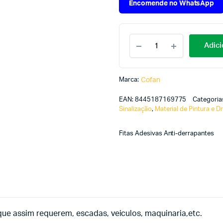
Encomende no WhatsApp
Adici
Marca:
Cofan
EAN:
8445187169775
Categoria
Sinalização
,
Material de Pintura e D
Fitas Adesivas Anti-derrapantes
ue assim requerem, escadas, veiculos, maquinaria,etc.