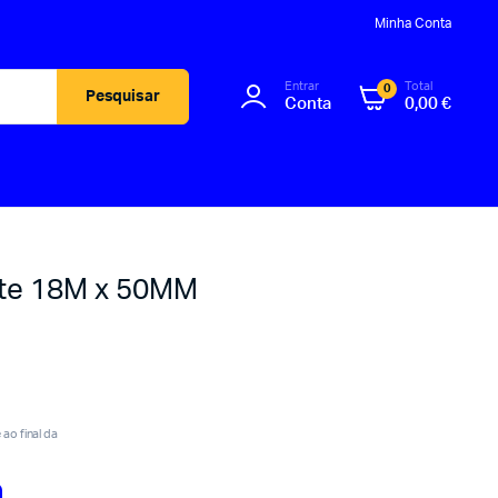
Minha Conta
Entrar
Total
0
Pesquisar
Conta
0,00
€
nte 18M x 50MM
ao final da