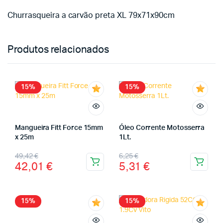
Churrasqueira a carvão preta XL 79x71x90cm
Produtos relacionados
15%
15%
Mangueira Fitt Force 15mm
Óleo Corrente Motosserra
x 25m
1Lt.
49,42
€
6,25
€
42,01
€
5,31
€
15%
15%