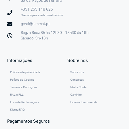
Seroa, Paços de Ferreira
+351 255 148 625
Chamada para a rede móvel nacional
geral@simmat.pt
Seg. a Sex.: 8h às 12h30 - 13h30 às 19h
Sábado: 9h-13h
Informações
Sobre nós
Políticas de privacidade
Sobre nós
Política de Cookies
Contactos
Termos e Condições
Minha Conta
RAL e RLL
Carrinho
Livro de Reclamações
Finalizar Encomenda
Klarna FAQ
Pagamentos Seguros