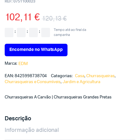
REF:
0751100023
102,11
€
120,13
€
Tempo até ao final da
:
:
:
campanha
Encomende no WhatsApp
Marca:
EDM
EAN:
8425998738704
Categorias:
Casa
,
Churrasqueiras
,
Churrasqueiras e Consumíveis
,
Jardim e Agricultura
Churrasqueiras A Carvão | Churrasqueiras Grandes Pretas
Descrição
Informação adicional