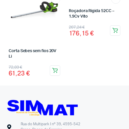
Roçadora Rigida 52CC –
1.9Cv Vito
207,24
€
176,15
€
Corta Sebes sem fios 20V
Li
72,03
€
61,23
€
Rua do Multipark I nº 39, 4595-542