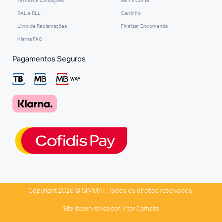
Termos e Condições
Minha Conta
RAL e RLL
Carrinho
Livro de Reclamações
Finalizar Encomenda
Klarna FAQ
Pagamentos Seguros
Copyright 2026 © SIMMAT. Todos os direitos reservados.
Site desenvolvido por:
Vítor Carneiro