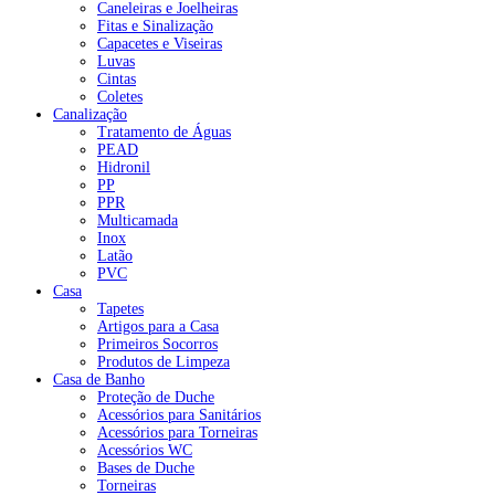
Caneleiras e Joelheiras
Fitas e Sinalização
Capacetes e Viseiras
Luvas
Cintas
Coletes
Canalização
Tratamento de Águas
PEAD
Hidronil
PP
PPR
Multicamada
Inox
Latão
PVC
Casa
Tapetes
Artigos para a Casa
Primeiros Socorros
Produtos de Limpeza
Casa de Banho
Proteção de Duche
Acessórios para Sanitários
Acessórios para Torneiras
Acessórios WC
Bases de Duche
Torneiras