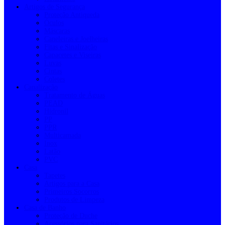
Artigos de Segurança
Proteção Antiqueda
Óculos
Máscaras
Caneleiras e Joelheiras
Fitas e Sinalização
Capacetes e Viseiras
Luvas
Cintas
Coletes
Canalização
Tratamento de Águas
PEAD
Hidronil
PP
PPR
Multicamada
Inox
Latão
PVC
Casa
Tapetes
Artigos para a Casa
Primeiros Socorros
Produtos de Limpeza
Casa de Banho
Proteção de Duche
Acessórios para Sanitários