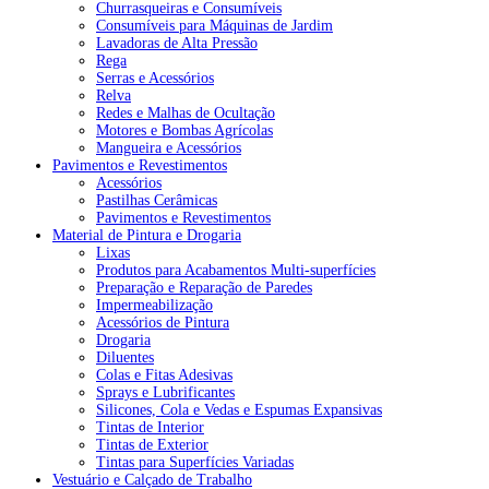
Churrasqueiras e Consumíveis
Consumíveis para Máquinas de Jardim
Lavadoras de Alta Pressão
Rega
Serras e Acessórios
Relva
Redes e Malhas de Ocultação
Motores e Bombas Agrícolas
Mangueira e Acessórios
Pavimentos e Revestimentos
Acessórios
Pastilhas Cerâmicas
Pavimentos e Revestimentos
Material de Pintura e Drogaria
Lixas
Produtos para Acabamentos Multi-superfícies
Preparação e Reparação de Paredes
Impermeabilização
Acessórios de Pintura
Drogaria
Diluentes
Colas e Fitas Adesivas
Sprays e Lubrificantes
Silicones, Cola e Vedas e Espumas Expansivas
Tintas de Interior
Tintas de Exterior
Tintas para Superfícies Variadas
Vestuário e Calçado de Trabalho