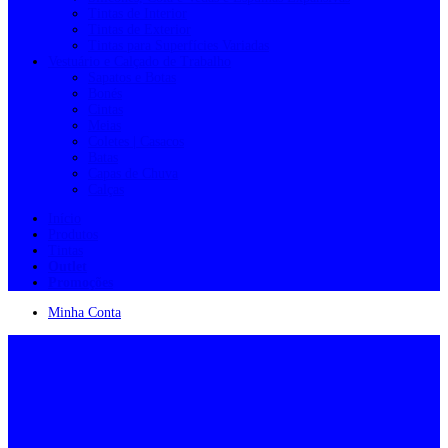
Tintas de Interior
Tintas de Exterior
Tintas para Superfícies Variadas
Vestuário e Calçado de Trabalho
Sapatos e Botas
Bonés
Cintas
Meias
Coletes | Casacos
Batas
Capas de Chuva
Calças
Início
Produtos
Tintas
Outlet
Promoções
Minha Conta