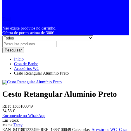
0
Total
0,00
€
Não existe produtos no carrinho.
Oferta de portes acima de 300€
Pesquisar
Início
Casa de Banho
Acessórios WC
Cesto Retangular Alumínio Preto
Cesto Retangular Alumínio Preto
REF:
1383100049
34,53
€
Encomende no WhatsApp
Em Stock
Marca:
Tatay
EAN:
8411801223499
REF:
1383100049
Categorias:
Acessórios WC
,
Casa