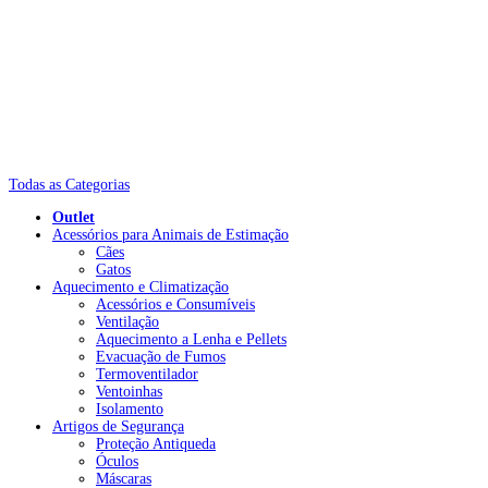
Todas as Categorias
Outlet
Acessórios para Animais de Estimação
Cães
Gatos
Aquecimento e Climatização
Acessórios e Consumíveis
Ventilação
Aquecimento a Lenha e Pellets
Evacuação de Fumos
Termoventilador
Ventoinhas
Isolamento
Artigos de Segurança
Proteção Antiqueda
Óculos
Máscaras