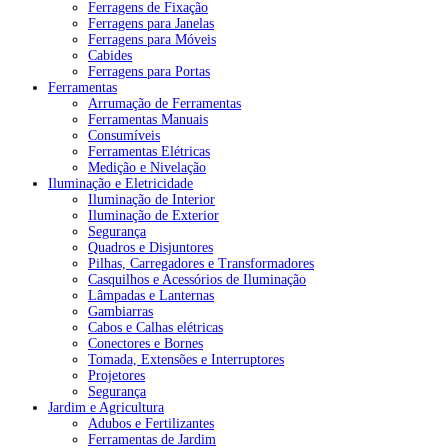
Ferragens de Fixação
Ferragens para Janelas
Ferragens para Móveis
Cabides
Ferragens para Portas
Ferramentas
Arrumação de Ferramentas
Ferramentas Manuais
Consumíveis
Ferramentas Elétricas
Medição e Nivelação
Iluminação e Eletricidade
Iluminação de Interior
Iluminação de Exterior
Segurança
Quadros e Disjuntores
Pilhas, Carregadores e Transformadores
Casquilhos e Acessórios de Iluminação
Lâmpadas e Lanternas
Gambiarras
Cabos e Calhas elétricas
Conectores e Bornes
Tomada, Extensões e Interruptores
Projetores
Segurança
Jardim e Agricultura
Adubos e Fertilizantes
Ferramentas de Jardim