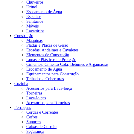
Chuveiros
Urinol
Escoamento de Água
Espelhos
Sanitários
Móveis
Lavatórios
Construção
Máquinas
Pladur e Placas de Gesso
Escadas, Andaimes e Cavaletes
Elementos de Construção
Lonas e Plásticos de Proteção
Cimentos, Cimento Cola, Betumes e Argamassas
Escoamento de Água
Equipamentos para Construção
Telhados e Coberturas
Cozinha
Acessórios para Lava-loiça
Torneiras
Lava-loiças
Acessórios para Torneiras
Ferragens
Cordas e Correntes
Cofres
Suportes
Caixas de Correio
Segurança