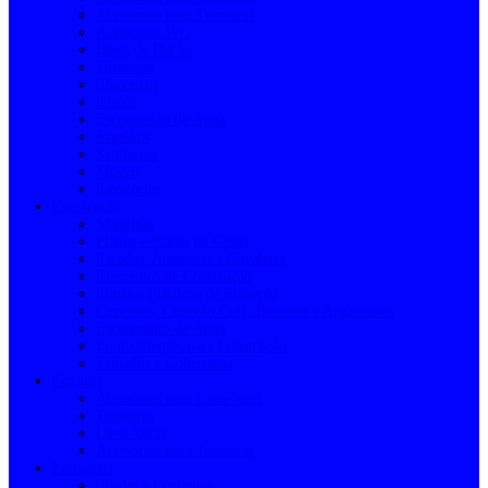
Acessórios para Torneiras
Acessórios WC
Bases de Duche
Torneiras
Chuveiros
Urinol
Escoamento de Água
Espelhos
Sanitários
Móveis
Lavatórios
Construção
Máquinas
Pladur e Placas de Gesso
Escadas, Andaimes e Cavaletes
Elementos de Construção
Lonas e Plásticos de Proteção
Cimentos, Cimento Cola, Betumes e Argamassas
Escoamento de Água
Equipamentos para Construção
Telhados e Coberturas
Cozinha
Acessórios para Lava-loiça
Torneiras
Lava-loiças
Acessórios para Torneiras
Ferragens
Cordas e Correntes