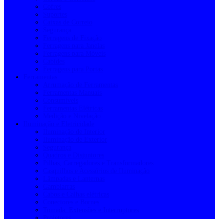
Cofres
Suportes
Caixas de Correio
Segurança
Ferragens de Fixação
Ferragens para Janelas
Ferragens para Móveis
Cabides
Ferragens para Portas
Ferramentas
Arrumação de Ferramentas
Ferramentas Manuais
Consumíveis
Ferramentas Elétricas
Medição e Nivelação
Iluminação e Eletricidade
Iluminação de Interior
Iluminação de Exterior
Segurança
Quadros e Disjuntores
Pilhas, Carregadores e Transformadores
Casquilhos e Acessórios de Iluminação
Lâmpadas e Lanternas
Gambiarras
Cabos e Calhas elétricas
Conectores e Bornes
Tomada, Extensões e Interruptores
Projetores