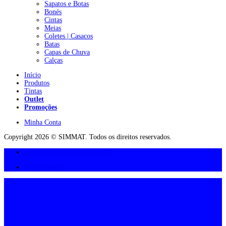
Sapatos e Botas
Bonés
Cintas
Meias
Coletes | Casacos
Batas
Capas de Chuva
Calças
Início
Produtos
Tintas
Outlet
Promoções
Minha Conta
Copyright 2026 © SIMMAT. Todos os direitos reservados.
Oferta de portes acima de 300€
Minha Conta