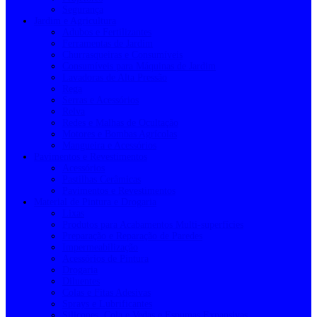
Segurança
Jardim e Agricultura
Adubos e Fertilizantes
Ferramentas de Jardim
Churrasqueiras e Consumíveis
Consumíveis para Máquinas de Jardim
Lavadoras de Alta Pressão
Rega
Serras e Acessórios
Relva
Redes e Malhas de Ocultação
Motores e Bombas Agrícolas
Mangueira e Acessórios
Pavimentos e Revestimentos
Acessórios
Pastilhas Cerâmicas
Pavimentos e Revestimentos
Material de Pintura e Drogaria
Lixas
Produtos para Acabamentos Multi-superfícies
Preparação e Reparação de Paredes
Impermeabilização
Acessórios de Pintura
Drogaria
Diluentes
Colas e Fitas Adesivas
Sprays e Lubrificantes
Silicones, Cola e Vedas e Espumas Expansivas