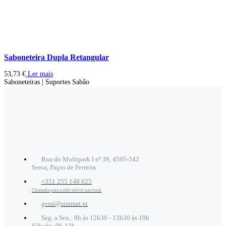
Saboneteira Dupla Retangular
53,73
€
Ler mais
Saboneteiras | Suportes Sabão
Rua do Multipark I nº 39, 4595-542
Seroa, Paços de Ferreira
+351 255 148 625
Chamada para a rede móvel nacional
geral@simmat.pt
Seg. a Sex.: 8h às 12h30 - 13h30 às 19h
Sábado: 9h-13h