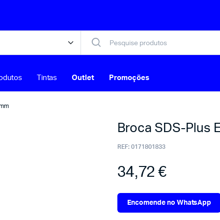
odutos
Tintas
Outlet
Promoções
0mm
Broca SDS-Plus
REF:
0171801833
34,72
€
Encomende no WhatsApp