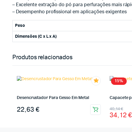
– Excelente extração do pó para perfurações mais ráp
– Desempenho profissional em aplicações exigentes
Peso
Dimensões (C x L x A)
Produtos relacionados
15%
Desencrustador Para Gesso Em Metal
Capacete p
22,63
€
40,14
€
34,12
€