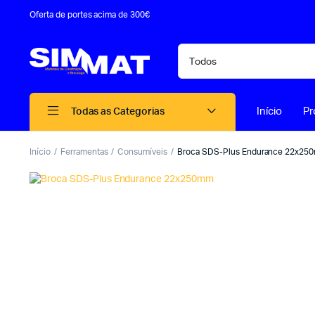
Oferta de portes acima de 300€
Início
Pr
Todas as Categorias
Início
Ferramentas
Consumíveis
Broca SDS-Plus Endurance 22x25