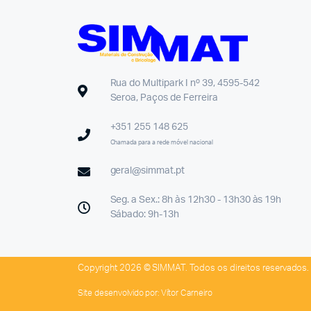
Rua do Multipark I nº 39, 4595-542
Seroa, Paços de Ferreira
+351 255 148 625
Chamada para a rede móvel nacional
geral@simmat.pt
Seg. a Sex.: 8h às 12h30 - 13h30 às 19h
Sábado: 9h-13h
Copyright 2026 © SIMMAT. Todos os direitos reservados.
Site desenvolvido por:
Vítor Carneiro