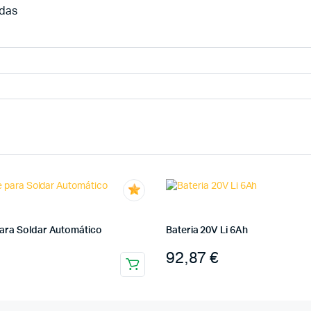
idas
ara Soldar Automático
Bateria 20V Li 6Ah
92,87
€