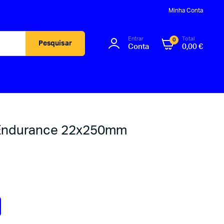
Minha Conta
Entrar
Total
0
Pesquisar
Conta
0,00
€
 Endurance 22x250mm