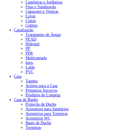
Caneleiras e Joelheiras
Fitas e Sinalização
Capacetes e Viseiras
Luvas
Cintas
Coletes
Canalização
Tratamento de Águas
PEAD
Hidronil
PP
PPR
Multicamada
Inox
Latão
PVC
Casa
Tapetes
Artigos para a Casa
Primeiros Socorros
Produtos de Limpeza
Casa de Banho
Proteção de Duche
Acessórios para Sanitários
Acessórios para Torneiras
Acessórios WC
Bases de Duche
Torneiras