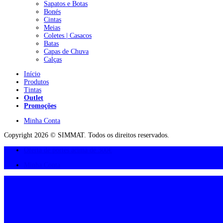
Sapatos e Botas
Bonés
Cintas
Meias
Coletes | Casacos
Batas
Capas de Chuva
Calças
Início
Produtos
Tintas
Outlet
Promoções
Minha Conta
Copyright 2026 © SIMMAT. Todos os direitos reservados.
Oferta de portes acima de 300€
Minha Conta