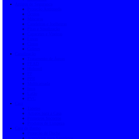
Artigos de Segurança
Proteção Antiqueda
Óculos
Máscaras
Caneleiras e Joelheiras
Fitas e Sinalização
Capacetes e Viseiras
Luvas
Cintas
Coletes
Canalização
Tratamento de Águas
PEAD
Hidronil
PP
PPR
Multicamada
Inox
Latão
PVC
Casa
Tapetes
Artigos para a Casa
Primeiros Socorros
Produtos de Limpeza
Casa de Banho
Proteção de Duche
Acessórios para Sanitários