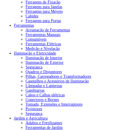
Ferragens de Fixação
Ferragens para Janelas
Ferragens para Móveis
Cabides
Ferragens para Portas
Ferramentas
Arrumação de Ferramentas
Ferramentas Manuais
Consumíveis
Ferramentas Elétricas
Medição e Nivelação
Iluminação e Eletricidade
Iluminação de Interior
Iluminação de Exterior
Segurança
Quadros e Disjuntores
Pilhas, Carregadores e Transformadores
Casquilhos e Acessórios de Iluminação
Lâmpadas e Lanternas
Gambiarras
Cabos e Calhas elétricas
Conectores e Bornes
Tomada, Extensões e Interruptores
Projetores
Segurança
Jardim e Agricultura
Adubos e Fertilizantes
Ferramentas de Jardim