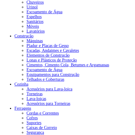
Chuveiros
Urinol
Escoamento de Água
Espelhos
Sanitários
Móveis
Lavatórios
Construção
Máquinas
Pladur e Placas de Gesso
Escadas, Andaimes e Cavaletes
Elementos de Construção
Lonas e Plásticos de Proteção
Cimentos, Cimento Cola, Betumes e Argamassas
Escoamento de Água
Equipamentos para Construção
Telhados e Coberturas
Cozinha
Acessórios para Lava-loiça
Torneiras
Lava-loiças
Acessórios para Torneiras
Ferragens
Cordas e Correntes
Cofres
Suportes
Caixas de Correio
Segurança