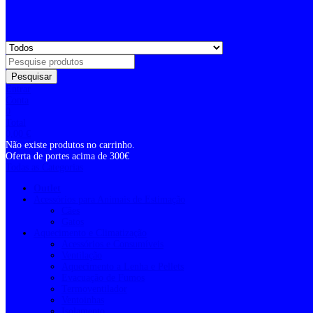
Pesquisar
Entrar
Conta
0
Total
0,00
€
Não existe produtos no carrinho.
Oferta de portes acima de 300€
Todas as Categorias
Outlet
Acessórios para Animais de Estimação
Cães
Gatos
Aquecimento e Climatização
Acessórios e Consumíveis
Ventilação
Aquecimento a Lenha e Pellets
Evacuação de Fumos
Termoventilador
Ventoinhas
Isolamento