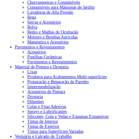
Churrasqueiras e Consumíveis
Consumíveis para Máquinas de Jardim
Lavadoras de Alta Pressão
Rega
Serras e Acessórios
Relva
Redes e Malhas de Ocultação
Motores e Bombas Agrícolas
Mangueira e Acessórios
Pavimentos e Revestimentos
Acessórios
Pastilhas Cerâmicas
Pavimentos e Revestimentos
Material de Pintura e Drogaria
Lixas
Produtos para Acabamentos Multi-superfícies
Preparação e Reparação de Paredes
Impermeabilização
Acessórios de Pintura
Drogaria
Diluentes
Colas e Fitas Adesivas
Sprays e Lubrificantes
Silicones, Cola e Vedas e Espumas Expansivas
Tintas de Interior
Tintas de Exterior
Tintas para Superfícies Variadas
Vestuário e Calçado de Trabalho