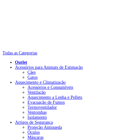
Todas as Categorias
Outlet
Acessórios para Animais de Estimação
Cães
Gatos
Aquecimento e Climatização
Acessórios e Consumíveis
Ventilação
Aquecimento a Lenha e Pellets
Evacuação de Fumos
Termoventilador
Ventoinhas
Isolamento
Artigos de Segurança
Proteção Antiqueda
Óculos
Máscaras