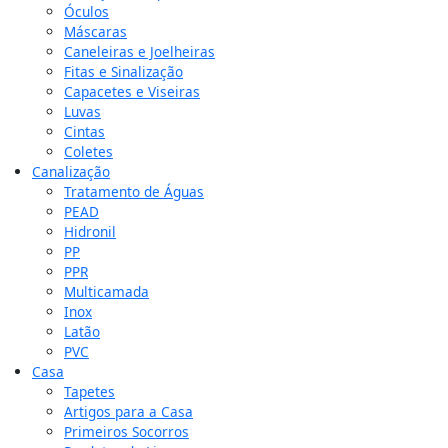
Óculos
Máscaras
Caneleiras e Joelheiras
Fitas e Sinalização
Capacetes e Viseiras
Luvas
Cintas
Coletes
Canalização
Tratamento de Águas
PEAD
Hidronil
PP
PPR
Multicamada
Inox
Latão
PVC
Casa
Tapetes
Artigos para a Casa
Primeiros Socorros