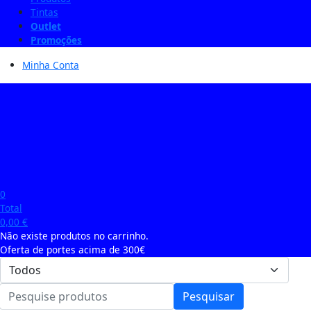
Tintas
Outlet
Promoções
Minha Conta
0
Total
0,00
€
Não existe produtos no carrinho.
Oferta de portes acima de 300€
Pesquisar