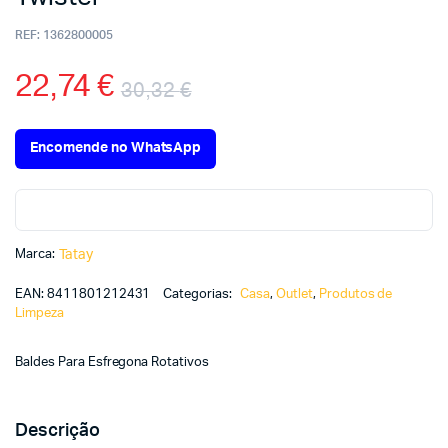
REF:
1362800005
22,74
€
30,32
€
Encomende no WhatsApp
Marca:
Tatay
EAN:
8411801212431
Categorias:
Casa
,
Outlet
,
Produtos de
Limpeza
Baldes Para Esfregona Rotativos
Descrição