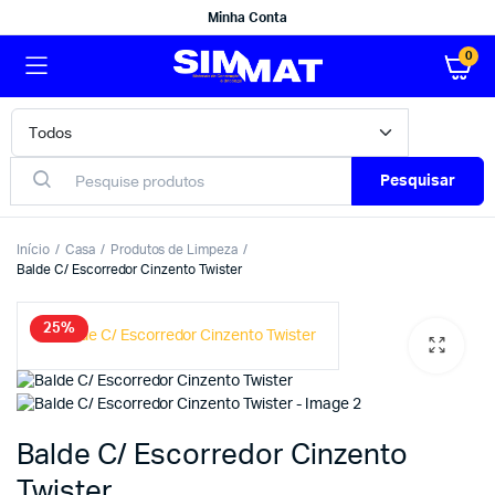
Minha Conta
0
Pesquisar
Início
Casa
Produtos de Limpeza
Balde C/ Escorredor Cinzento Twister
25%
Balde C/ Escorredor Cinzento
Twister