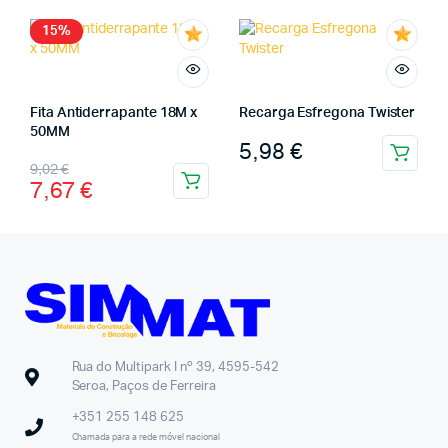
15%
Fita Antiderrapante 18M x
Recarga Esfregona Twister
50MM
5,98
€
9,02
€
7,67
€
Rua do Multipark I nº 39, 4595-542
Seroa, Paços de Ferreira
+351 255 148 625
Chamada para a rede móvel nacional