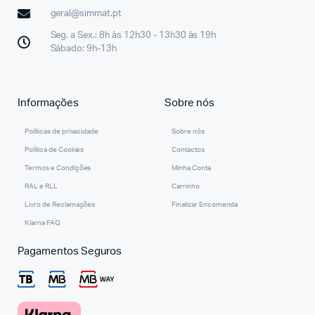
geral@simmat.pt
Seg. a Sex.: 8h às 12h30 - 13h30 às 19h
Sábado: 9h-13h
Informações
Sobre nós
Políticas de privacidade
Sobre nós
Política de Cookies
Contactos
Termos e Condições
Minha Conta
RAL e RLL
Carrinho
Livro de Reclamações
Finalizar Encomenda
Klarna FAQ
Pagamentos Seguros