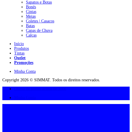
Sapatos e Botas
Bonés
Cintas
Meias
Coletes | Casacos
Batas
Capas de Chuva
Calças
Início
Produtos
Tintas
Outlet
Promoções
Minha Conta
Copyright 2026 © SIMMAT. Todos os direitos reservados.
Oferta de portes acima de 300€
Minha Conta