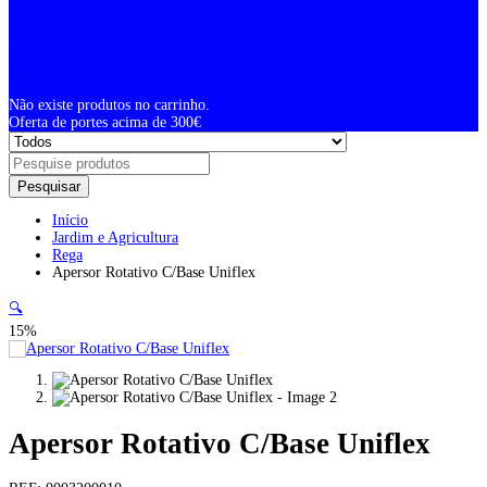
0
Total
0,00
€
Não existe produtos no carrinho.
Oferta de portes acima de 300€
Pesquisar
Início
Jardim e Agricultura
Rega
Apersor Rotativo C/Base Uniflex
🔍
15%
Apersor Rotativo C/Base Uniflex