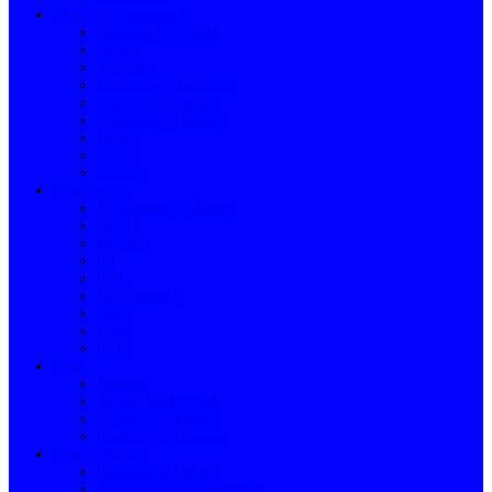
Artigos de Segurança
Proteção Antiqueda
Óculos
Máscaras
Caneleiras e Joelheiras
Fitas e Sinalização
Capacetes e Viseiras
Luvas
Cintas
Coletes
Canalização
Tratamento de Águas
PEAD
Hidronil
PP
PPR
Multicamada
Inox
Latão
PVC
Casa
Tapetes
Artigos para a Casa
Primeiros Socorros
Produtos de Limpeza
Casa de Banho
Proteção de Duche
Acessórios para Sanitários