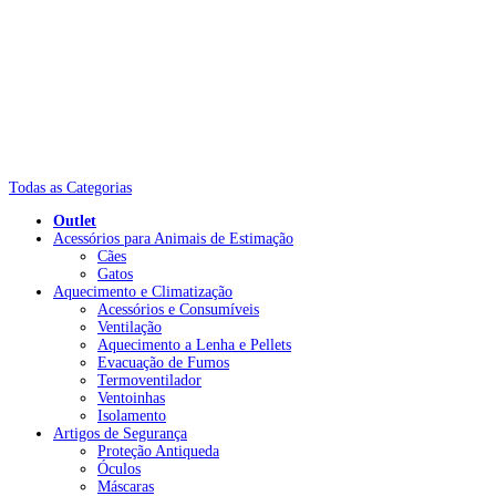
Todas as Categorias
Outlet
Acessórios para Animais de Estimação
Cães
Gatos
Aquecimento e Climatização
Acessórios e Consumíveis
Ventilação
Aquecimento a Lenha e Pellets
Evacuação de Fumos
Termoventilador
Ventoinhas
Isolamento
Artigos de Segurança
Proteção Antiqueda
Óculos
Máscaras