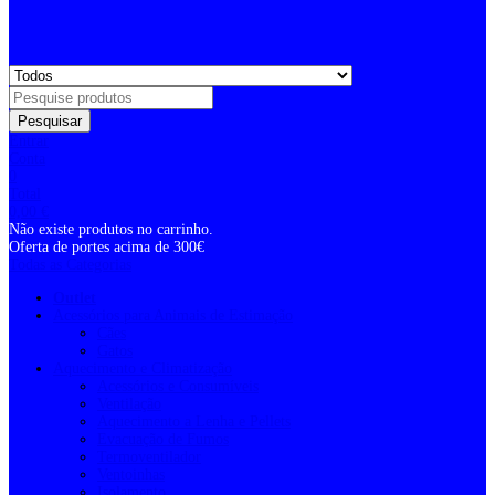
Pesquisar
Entrar
Conta
0
Total
0,00
€
Não existe produtos no carrinho.
Oferta de portes acima de 300€
Todas as Categorias
Outlet
Acessórios para Animais de Estimação
Cães
Gatos
Aquecimento e Climatização
Acessórios e Consumíveis
Ventilação
Aquecimento a Lenha e Pellets
Evacuação de Fumos
Termoventilador
Ventoinhas
Isolamento