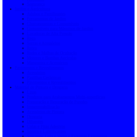
Segurança
Jardim e Agricultura
Adubos e Fertilizantes
Ferramentas de Jardim
Churrasqueiras e Consumíveis
Consumíveis para Máquinas de Jardim
Lavadoras de Alta Pressão
Rega
Serras e Acessórios
Relva
Redes e Malhas de Ocultação
Motores e Bombas Agrícolas
Mangueira e Acessórios
Pavimentos e Revestimentos
Acessórios
Pastilhas Cerâmicas
Pavimentos e Revestimentos
Material de Pintura e Drogaria
Lixas
Produtos para Acabamentos Multi-superfícies
Preparação e Reparação de Paredes
Impermeabilização
Acessórios de Pintura
Drogaria
Diluentes
Colas e Fitas Adesivas
Sprays e Lubrificantes
Silicones, Cola e Vedas e Espumas Expansivas