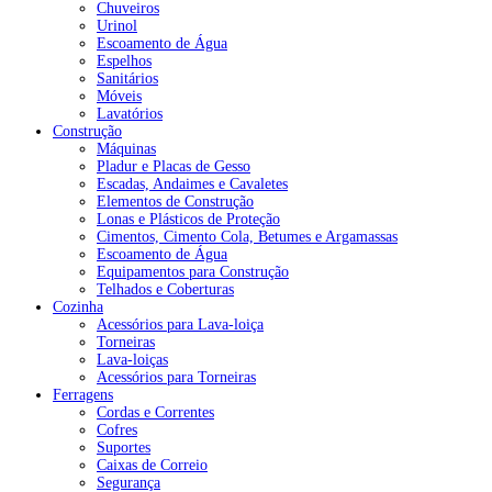
Chuveiros
Urinol
Escoamento de Água
Espelhos
Sanitários
Móveis
Lavatórios
Construção
Máquinas
Pladur e Placas de Gesso
Escadas, Andaimes e Cavaletes
Elementos de Construção
Lonas e Plásticos de Proteção
Cimentos, Cimento Cola, Betumes e Argamassas
Escoamento de Água
Equipamentos para Construção
Telhados e Coberturas
Cozinha
Acessórios para Lava-loiça
Torneiras
Lava-loiças
Acessórios para Torneiras
Ferragens
Cordas e Correntes
Cofres
Suportes
Caixas de Correio
Segurança