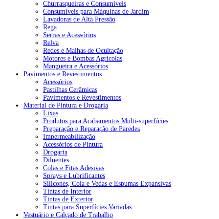
Churrasqueiras e Consumíveis
Consumíveis para Máquinas de Jardim
Lavadoras de Alta Pressão
Rega
Serras e Acessórios
Relva
Redes e Malhas de Ocultação
Motores e Bombas Agrícolas
Mangueira e Acessórios
Pavimentos e Revestimentos
Acessórios
Pastilhas Cerâmicas
Pavimentos e Revestimentos
Material de Pintura e Drogaria
Lixas
Produtos para Acabamentos Multi-superfícies
Preparação e Reparação de Paredes
Impermeabilização
Acessórios de Pintura
Drogaria
Diluentes
Colas e Fitas Adesivas
Sprays e Lubrificantes
Silicones, Cola e Vedas e Espumas Expansivas
Tintas de Interior
Tintas de Exterior
Tintas para Superfícies Variadas
Vestuário e Calçado de Trabalho