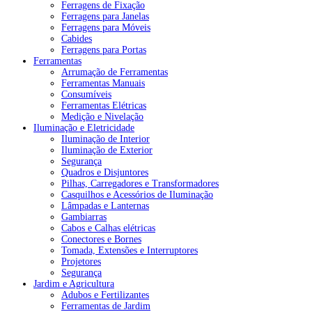
Ferragens de Fixação
Ferragens para Janelas
Ferragens para Móveis
Cabides
Ferragens para Portas
Ferramentas
Arrumação de Ferramentas
Ferramentas Manuais
Consumíveis
Ferramentas Elétricas
Medição e Nivelação
Iluminação e Eletricidade
Iluminação de Interior
Iluminação de Exterior
Segurança
Quadros e Disjuntores
Pilhas, Carregadores e Transformadores
Casquilhos e Acessórios de Iluminação
Lâmpadas e Lanternas
Gambiarras
Cabos e Calhas elétricas
Conectores e Bornes
Tomada, Extensões e Interruptores
Projetores
Segurança
Jardim e Agricultura
Adubos e Fertilizantes
Ferramentas de Jardim