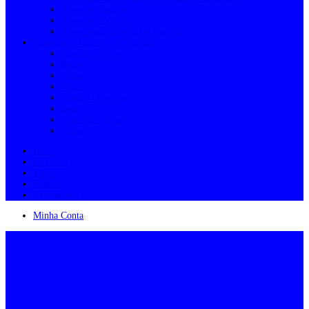
Tintas de Interior
Tintas de Exterior
Tintas para Superfícies Variadas
Vestuário e Calçado de Trabalho
Sapatos e Botas
Bonés
Cintas
Meias
Coletes | Casacos
Batas
Capas de Chuva
Calças
Início
Produtos
Tintas
Outlet
Promoções
Minha Conta