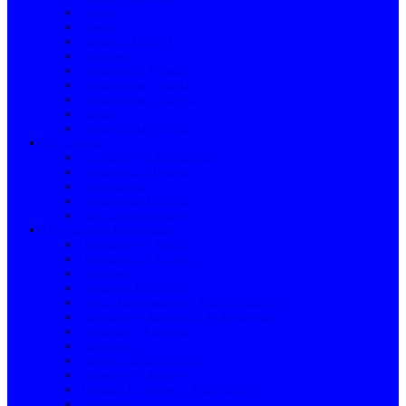
Cofres
Suportes
Caixas de Correio
Segurança
Ferragens de Fixação
Ferragens para Janelas
Ferragens para Móveis
Cabides
Ferragens para Portas
Ferramentas
Arrumação de Ferramentas
Ferramentas Manuais
Consumíveis
Ferramentas Elétricas
Medição e Nivelação
Iluminação e Eletricidade
Iluminação de Interior
Iluminação de Exterior
Segurança
Quadros e Disjuntores
Pilhas, Carregadores e Transformadores
Casquilhos e Acessórios de Iluminação
Lâmpadas e Lanternas
Gambiarras
Cabos e Calhas elétricas
Conectores e Bornes
Tomada, Extensões e Interruptores
Projetores