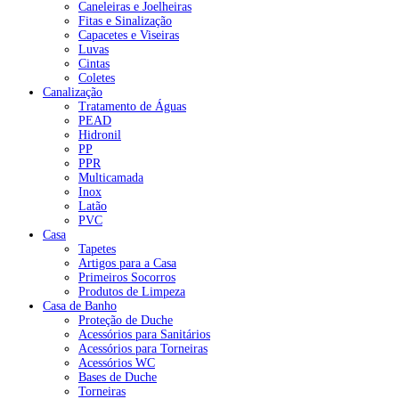
Caneleiras e Joelheiras
Fitas e Sinalização
Capacetes e Viseiras
Luvas
Cintas
Coletes
Canalização
Tratamento de Águas
PEAD
Hidronil
PP
PPR
Multicamada
Inox
Latão
PVC
Casa
Tapetes
Artigos para a Casa
Primeiros Socorros
Produtos de Limpeza
Casa de Banho
Proteção de Duche
Acessórios para Sanitários
Acessórios para Torneiras
Acessórios WC
Bases de Duche
Torneiras