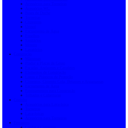
Acessórios para Torneiras
Acessórios WC
Bases de Duche
Torneiras
Chuveiros
Urinol
Escoamento de Água
Espelhos
Sanitários
Móveis
Lavatórios
Construção
Máquinas
Pladur e Placas de Gesso
Escadas, Andaimes e Cavaletes
Elementos de Construção
Lonas e Plásticos de Proteção
Cimentos, Cimento Cola, Betumes e Argamassas
Escoamento de Água
Equipamentos para Construção
Telhados e Coberturas
Cozinha
Acessórios para Lava-loiça
Torneiras
Lava-loiças
Acessórios para Torneiras
Ferragens
Cordas e Correntes