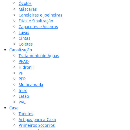
Óculos
Máscaras
Caneleiras e Joelheiras
Fitas e Sinalização
Capacetes e Viseiras
Luvas
Cintas
Coletes
Canalização
Tratamento de Águas
PEAD
Hidronil
PP
PPR
Multicamada
Inox
Latão
PVC
Casa
Tapetes
Artigos para a Casa
Primeiros Socorros