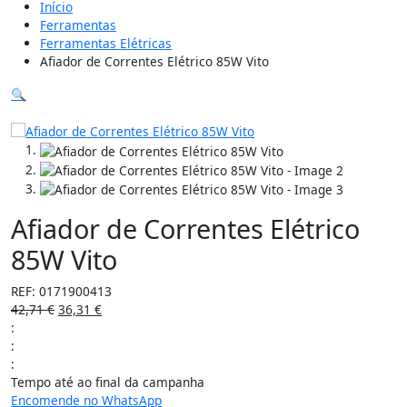
Início
Ferramentas
Ferramentas Elétricas
Afiador de Correntes Elétrico 85W Vito
🔍
15%
Afiador de Correntes Elétrico
85W Vito
REF:
0171900413
42,71
€
36,31
€
:
:
:
Tempo até ao final da campanha
Encomende no WhatsApp