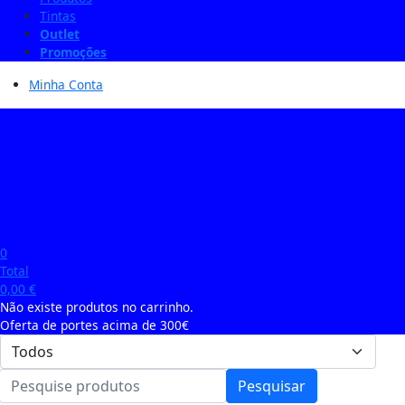
Tintas
Outlet
Promoções
Minha Conta
0
Total
0,00
€
Não existe produtos no carrinho.
Oferta de portes acima de 300€
Pesquisar