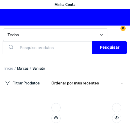
Minha Conta
0
Pesquisar
Início
Marcas
Sanijato
Filtrar Produtos