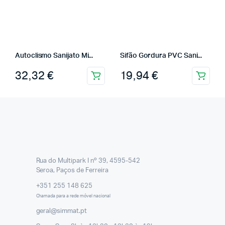
Autoclismo Sanijato Mi...
Sifão Gordura PVC Sani...
32,32
€
19,94
€
Rua do Multipark I nº 39, 4595-542
Seroa, Paços de Ferreira
+351 255 148 625
Chamada para a rede móvel nacional
geral@simmat.pt