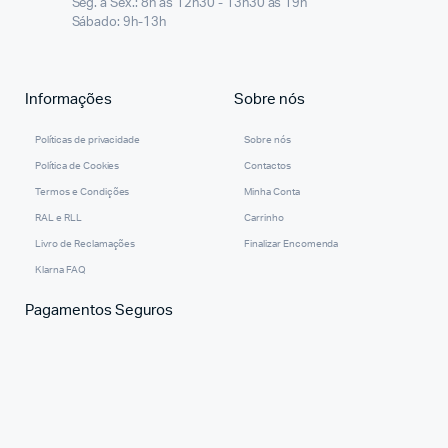
Seg. a Sex.: 8h às 12h30 - 13h30 às 19h
Sábado: 9h-13h
Informações
Sobre nós
Políticas de privacidade
Sobre nós
Política de Cookies
Contactos
Termos e Condições
Minha Conta
RAL e RLL
Carrinho
Livro de Reclamações
Finalizar Encomenda
Klarna FAQ
Pagamentos Seguros