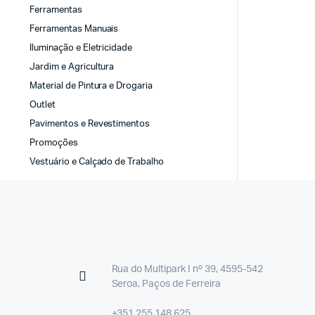
Ferramentas
Ferramentas Manuais
Iluminação e Eletricidade
Jardim e Agricultura
Material de Pintura e Drogaria
Outlet
Pavimentos e Revestimentos
Promoções
Vestuário e Calçado de Trabalho
Rua do Multipark I nº 39, 4595-542
Seroa, Paços de Ferreira
+351 255 148 625