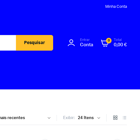
Minha Conta
Entrar
Total
0
Pesquisar
Conta
0,00
€
Exibir: