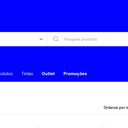
odutos
Tintas
Outlet
Promoções