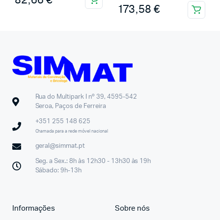
173,58
€
Rua do Multipark I nº 39, 4595-542
Seroa, Paços de Ferreira
+351 255 148 625
Chamada para a rede móvel nacional
geral@simmat.pt
Seg. a Sex.: 8h às 12h30 - 13h30 às 19h
Sábado: 9h-13h
Informações
Sobre nós