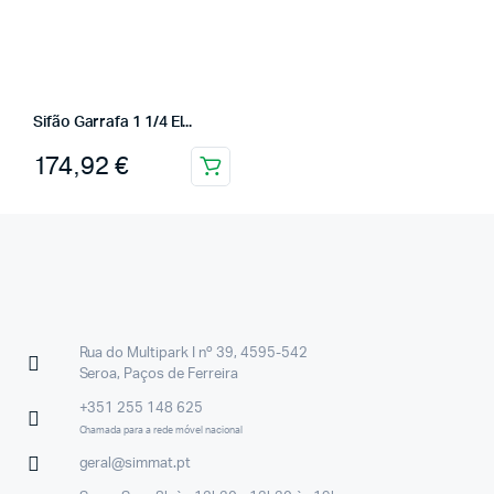
Sifão Garrafa 1 1/4 El...
174,92
€
Rua do Multipark I nº 39, 4595-542
Seroa, Paços de Ferreira
+351 255 148 625
Chamada para a rede móvel nacional
geral@simmat.pt