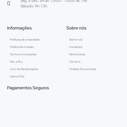
Seg. a Sex.: 8h às 12h30 - 13h30 às 19h
Sábado: 9h-13h
Informações
Sobre nós
Políticas de privacidade
Sobre nós
Política de Cookies
Contactos
Termos e Condições
Minha Conta
RAL e RLL
Carrinho
Livro de Reclamações
Finalizar Encomenda
Klarna FAQ
Pagamentos Seguros