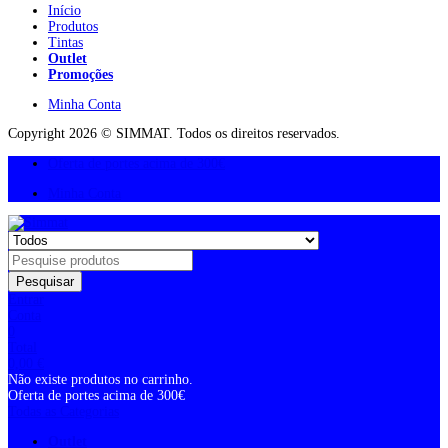
Início
Produtos
Tintas
Outlet
Promoções
Minha Conta
Copyright 2026 © SIMMAT. Todos os direitos reservados.
Oferta de portes acima de 300€
Minha Conta
Pesquisar
Entrar
Conta
0
Total
0,00
€
Não existe produtos no carrinho.
Oferta de portes acima de 300€
Todas as Categorias
Outlet