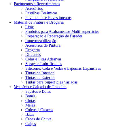
Pavimentos e Revestimentos
Acessórios
Pastilhas Cerâmicas
Pavimentos e Revestimentos
Material de Pintura e Drogaria
Lixas
Produtos para Acabamentos Multi-superfícies
Preparação e Reparação de Paredes
Impermeabilização
Acessórios de Pintura
Drogaria
Diluentes
Colas e Fitas Adesivas
Sprays e Lubrificantes
Silicones, Cola e Vedas e Espumas Expansivas
Tintas de Interior
Tintas de Exterior
Tintas para Superfícies Variadas
Vestuário e Calçado de Trabalho
Sapatos e Botas
Bonés
Cintas
Meias
Coletes | Casacos
Batas
Capas de Chuva
Calças