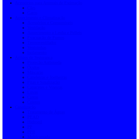
Acessórios para Animais de Estimação
Cães
Gatos
Aquecimento e Climatização
Acessórios e Consumíveis
Ventilação
Aquecimento a Lenha e Pellets
Evacuação de Fumos
Termoventilador
Ventoinhas
Isolamento
Artigos de Segurança
Proteção Antiqueda
Óculos
Máscaras
Caneleiras e Joelheiras
Fitas e Sinalização
Capacetes e Viseiras
Luvas
Cintas
Coletes
Canalização
Tratamento de Águas
PEAD
Hidronil
PP
PPR
Multicamada