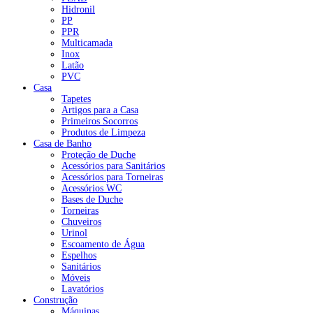
Hidronil
PP
PPR
Multicamada
Inox
Latão
PVC
Casa
Tapetes
Artigos para a Casa
Primeiros Socorros
Produtos de Limpeza
Casa de Banho
Proteção de Duche
Acessórios para Sanitários
Acessórios para Torneiras
Acessórios WC
Bases de Duche
Torneiras
Chuveiros
Urinol
Escoamento de Água
Espelhos
Sanitários
Móveis
Lavatórios
Construção
Máquinas