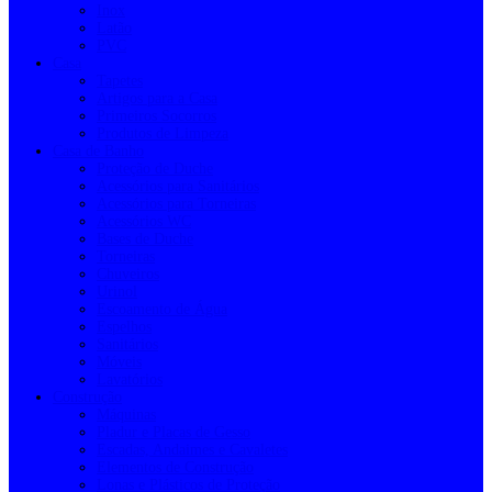
Inox
Latão
PVC
Casa
Tapetes
Artigos para a Casa
Primeiros Socorros
Produtos de Limpeza
Casa de Banho
Proteção de Duche
Acessórios para Sanitários
Acessórios para Torneiras
Acessórios WC
Bases de Duche
Torneiras
Chuveiros
Urinol
Escoamento de Água
Espelhos
Sanitários
Móveis
Lavatórios
Construção
Máquinas
Pladur e Placas de Gesso
Escadas, Andaimes e Cavaletes
Elementos de Construção
Lonas e Plásticos de Proteção