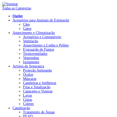
Todas as Categorias
Outlet
Acessórios para Animais de Estimação
Cães
Gatos
Aquecimento e Climatização
Acessórios e Consumíveis
Ventilação
Aquecimento a Lenha e Pellets
Evacuação de Fumos
Termoventilador
Ventoinhas
Isolamento
Artigos de Segurança
Proteção Antiqueda
Óculos
Máscaras
Caneleiras e Joelheiras
Fitas e Sinalização
Capacetes e Viseiras
Luvas
Cintas
Coletes
Canalização
Tratamento de Águas
PEAD