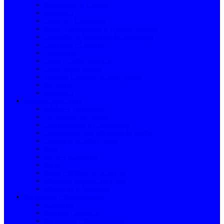
Iluminação de Exterior
Segurança
Quadros e Disjuntores
Pilhas, Carregadores e Transformadores
Casquilhos e Acessórios de Iluminação
Lâmpadas e Lanternas
Gambiarras
Cabos e Calhas elétricas
Conectores e Bornes
Tomada, Extensões e Interruptores
Projetores
Segurança
Jardim e Agricultura
Adubos e Fertilizantes
Ferramentas de Jardim
Churrasqueiras e Consumíveis
Consumíveis para Máquinas de Jardim
Lavadoras de Alta Pressão
Rega
Serras e Acessórios
Relva
Redes e Malhas de Ocultação
Motores e Bombas Agrícolas
Mangueira e Acessórios
Pavimentos e Revestimentos
Acessórios
Pastilhas Cerâmicas
Pavimentos e Revestimentos