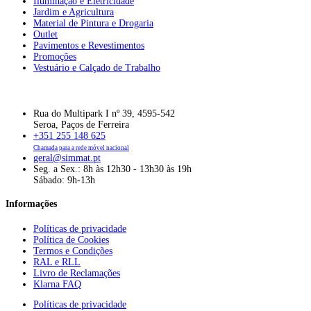
Iluminação e Eletricidade
Jardim e Agricultura
Material de Pintura e Drogaria
Outlet
Pavimentos e Revestimentos
Promoções
Vestuário e Calçado de Trabalho
Rua do Multipark I nº 39, 4595-542
Seroa, Paços de Ferreira
+351 255 148 625
Chamada para a rede móvel nacional
geral@simmat.pt
Seg. a Sex.: 8h às 12h30 - 13h30 às 19h
Sábado: 9h-13h
Informações
Políticas de privacidade
Política de Cookies
Termos e Condições
RAL e RLL
Livro de Reclamações
Klarna FAQ
Políticas de privacidade