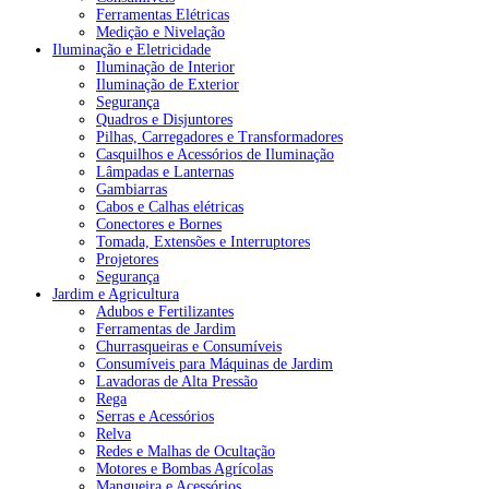
Ferramentas Elétricas
Medição e Nivelação
Iluminação e Eletricidade
Iluminação de Interior
Iluminação de Exterior
Segurança
Quadros e Disjuntores
Pilhas, Carregadores e Transformadores
Casquilhos e Acessórios de Iluminação
Lâmpadas e Lanternas
Gambiarras
Cabos e Calhas elétricas
Conectores e Bornes
Tomada, Extensões e Interruptores
Projetores
Segurança
Jardim e Agricultura
Adubos e Fertilizantes
Ferramentas de Jardim
Churrasqueiras e Consumíveis
Consumíveis para Máquinas de Jardim
Lavadoras de Alta Pressão
Rega
Serras e Acessórios
Relva
Redes e Malhas de Ocultação
Motores e Bombas Agrícolas
Mangueira e Acessórios