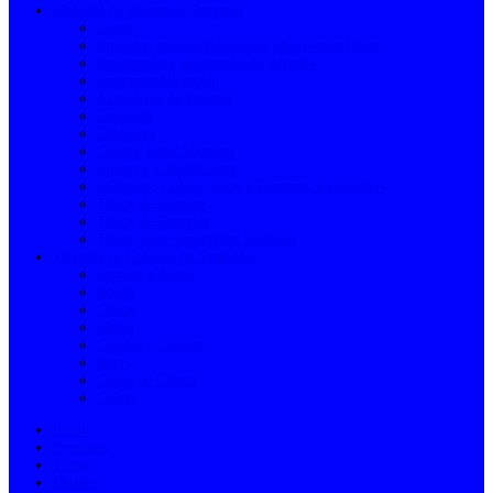
Material de Pintura e Drogaria
Lixas
Produtos para Acabamentos Multi-superfícies
Preparação e Reparação de Paredes
Impermeabilização
Acessórios de Pintura
Drogaria
Diluentes
Colas e Fitas Adesivas
Sprays e Lubrificantes
Silicones, Cola e Vedas e Espumas Expansivas
Tintas de Interior
Tintas de Exterior
Tintas para Superfícies Variadas
Vestuário e Calçado de Trabalho
Sapatos e Botas
Bonés
Cintas
Meias
Coletes | Casacos
Batas
Capas de Chuva
Calças
Início
Produtos
Tintas
Outlet