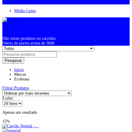
Promoções
Minha Conta
0
Total
0,00
€
Não existe produtos no carrinho.
Oferta de portes acima de 300€
Pesquisar
Início
Marcas
Ecobrasa
Filtrar Produtos
Exibir:
Apenas um resultado
15%