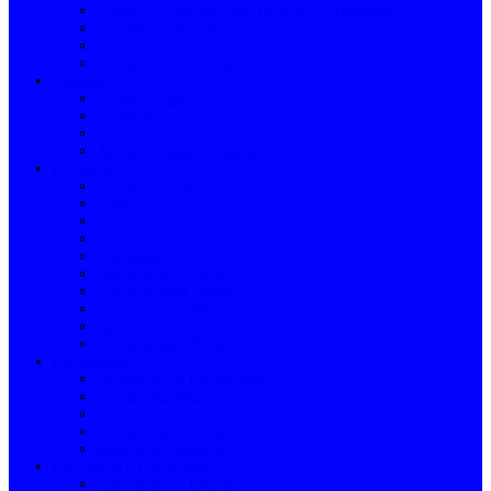
Cimentos, Cimento Cola, Betumes e Argamassas
Escoamento de Água
Equipamentos para Construção
Telhados e Coberturas
Cozinha
Acessórios para Lava-loiça
Torneiras
Lava-loiças
Acessórios para Torneiras
Ferragens
Cordas e Correntes
Cofres
Suportes
Caixas de Correio
Segurança
Ferragens de Fixação
Ferragens para Janelas
Ferragens para Móveis
Cabides
Ferragens para Portas
Ferramentas
Arrumação de Ferramentas
Ferramentas Manuais
Consumíveis
Ferramentas Elétricas
Medição e Nivelação
Iluminação e Eletricidade
Iluminação de Interior