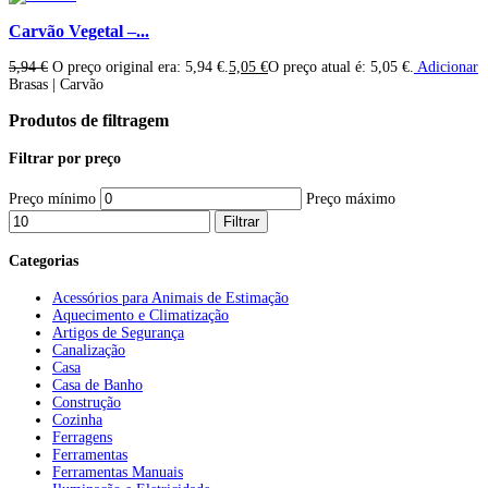
Carvão Vegetal –...
5,94
€
O preço original era: 5,94 €.
5,05
€
O preço atual é: 5,05 €.
Adicionar
Brasas | Carvão
Produtos de filtragem
Filtrar por preço
Preço mínimo
Preço máximo
Filtrar
Categorias
Acessórios para Animais de Estimação
Aquecimento e Climatização
Artigos de Segurança
Canalização
Casa
Casa de Banho
Construção
Cozinha
Ferragens
Ferramentas
Ferramentas Manuais