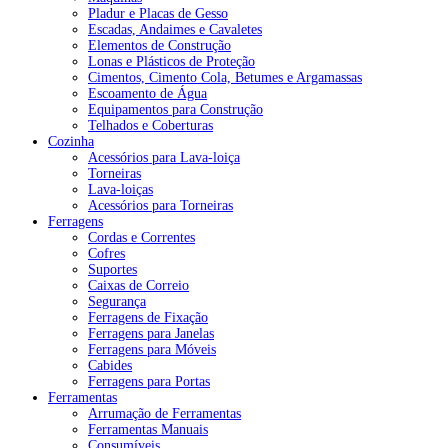
Pladur e Placas de Gesso
Escadas, Andaimes e Cavaletes
Elementos de Construção
Lonas e Plásticos de Proteção
Cimentos, Cimento Cola, Betumes e Argamassas
Escoamento de Água
Equipamentos para Construção
Telhados e Coberturas
Cozinha
Acessórios para Lava-loiça
Torneiras
Lava-loiças
Acessórios para Torneiras
Ferragens
Cordas e Correntes
Cofres
Suportes
Caixas de Correio
Segurança
Ferragens de Fixação
Ferragens para Janelas
Ferragens para Móveis
Cabides
Ferragens para Portas
Ferramentas
Arrumação de Ferramentas
Ferramentas Manuais
Consumíveis