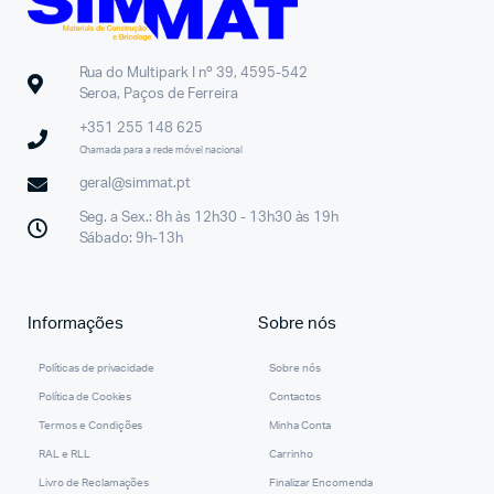
Rua do Multipark I nº 39, 4595-542
Seroa, Paços de Ferreira
+351 255 148 625
Chamada para a rede móvel nacional
geral@simmat.pt
Seg. a Sex.: 8h às 12h30 - 13h30 às 19h
Sábado: 9h-13h
Informações
Sobre nós
Políticas de privacidade
Sobre nós
Política de Cookies
Contactos
Termos e Condições
Minha Conta
RAL e RLL
Carrinho
Livro de Reclamações
Finalizar Encomenda