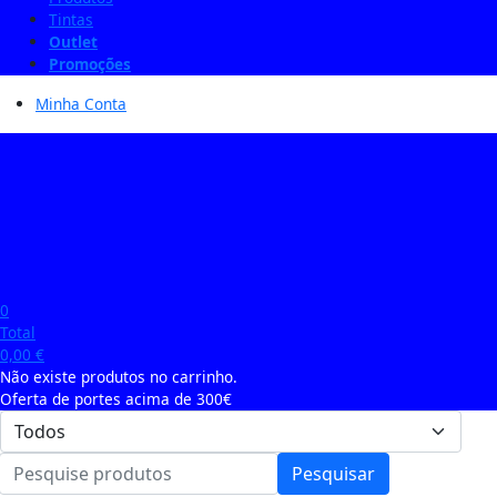
Tintas
Outlet
Promoções
Minha Conta
0
Total
0,00
€
Não existe produtos no carrinho.
Oferta de portes acima de 300€
Pesquisar