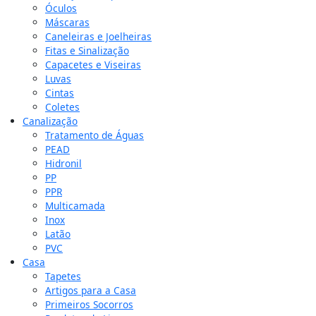
Óculos
Máscaras
Caneleiras e Joelheiras
Fitas e Sinalização
Capacetes e Viseiras
Luvas
Cintas
Coletes
Canalização
Tratamento de Águas
PEAD
Hidronil
PP
PPR
Multicamada
Inox
Latão
PVC
Casa
Tapetes
Artigos para a Casa
Primeiros Socorros