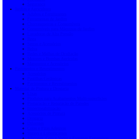
Segurança
Jardim e Agricultura
Adubos e Fertilizantes
Ferramentas de Jardim
Churrasqueiras e Consumíveis
Consumíveis para Máquinas de Jardim
Lavadoras de Alta Pressão
Rega
Serras e Acessórios
Relva
Redes e Malhas de Ocultação
Motores e Bombas Agrícolas
Mangueira e Acessórios
Pavimentos e Revestimentos
Acessórios
Pastilhas Cerâmicas
Pavimentos e Revestimentos
Material de Pintura e Drogaria
Lixas
Produtos para Acabamentos Multi-superfícies
Preparação e Reparação de Paredes
Impermeabilização
Acessórios de Pintura
Drogaria
Diluentes
Colas e Fitas Adesivas
Sprays e Lubrificantes
Silicones, Cola e Vedas e Espumas Expansivas