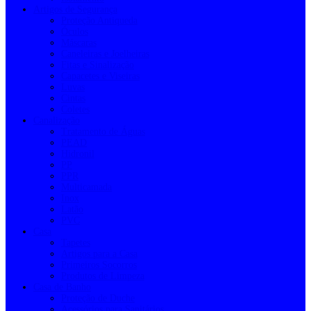
Artigos de Segurança
Proteção Antiqueda
Óculos
Máscaras
Caneleiras e Joelheiras
Fitas e Sinalização
Capacetes e Viseiras
Luvas
Cintas
Coletes
Canalização
Tratamento de Águas
PEAD
Hidronil
PP
PPR
Multicamada
Inox
Latão
PVC
Casa
Tapetes
Artigos para a Casa
Primeiros Socorros
Produtos de Limpeza
Casa de Banho
Proteção de Duche
Acessórios para Sanitários