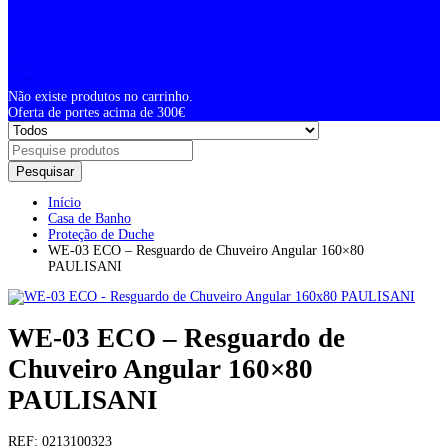
0
Total
0,00
€
Não existe produtos no carrinho.
Oferta de portes acima de 300€
Pesquisar
Início
Casa de Banho
Proteção de Duche
WE-03 ECO – Resguardo de Chuveiro Angular 160×80
PAULISANI
WE-03 ECO – Resguardo de
Chuveiro Angular 160×80
PAULISANI
REF:
0213100323