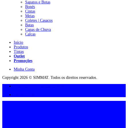
Sapatos e Botas
Bonés
Cintas
Meias
Coletes | Casacos
Batas
Capas de Chuva
Calças
Início
Produtos
Tintas
Outlet
Promoções
Minha Conta
Copyright 2026 © SIMMAT. Todos os direitos reservados.
Oferta de portes acima de 300€
Minha Conta