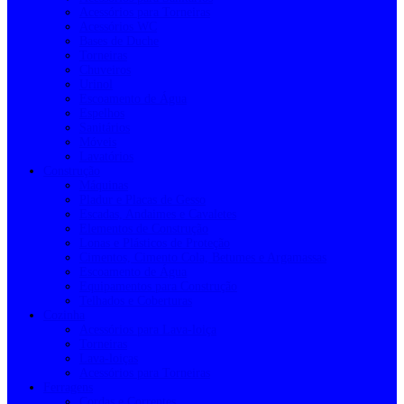
Acessórios para Torneiras
Acessórios WC
Bases de Duche
Torneiras
Chuveiros
Urinol
Escoamento de Água
Espelhos
Sanitários
Móveis
Lavatórios
Construção
Máquinas
Pladur e Placas de Gesso
Escadas, Andaimes e Cavaletes
Elementos de Construção
Lonas e Plásticos de Proteção
Cimentos, Cimento Cola, Betumes e Argamassas
Escoamento de Água
Equipamentos para Construção
Telhados e Coberturas
Cozinha
Acessórios para Lava-loiça
Torneiras
Lava-loiças
Acessórios para Torneiras
Ferragens
Cordas e Correntes