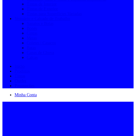
Tintas de Interior
Tintas de Exterior
Tintas para Superfícies Variadas
Vestuário e Calçado de Trabalho
Sapatos e Botas
Bonés
Cintas
Meias
Coletes | Casacos
Batas
Capas de Chuva
Calças
Início
Produtos
Tintas
Outlet
Promoções
Minha Conta