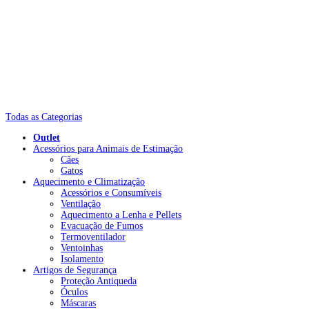
Todas as Categorias
Outlet
Acessórios para Animais de Estimação
Cães
Gatos
Aquecimento e Climatização
Acessórios e Consumíveis
Ventilação
Aquecimento a Lenha e Pellets
Evacuação de Fumos
Termoventilador
Ventoinhas
Isolamento
Artigos de Segurança
Proteção Antiqueda
Óculos
Máscaras