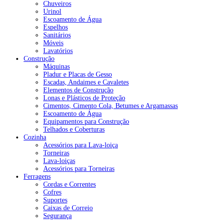
Chuveiros
Urinol
Escoamento de Água
Espelhos
Sanitários
Móveis
Lavatórios
Construção
Máquinas
Pladur e Placas de Gesso
Escadas, Andaimes e Cavaletes
Elementos de Construção
Lonas e Plásticos de Proteção
Cimentos, Cimento Cola, Betumes e Argamassas
Escoamento de Água
Equipamentos para Construção
Telhados e Coberturas
Cozinha
Acessórios para Lava-loiça
Torneiras
Lava-loiças
Acessórios para Torneiras
Ferragens
Cordas e Correntes
Cofres
Suportes
Caixas de Correio
Segurança