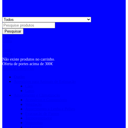
Pesquisar
Entrar
Conta
0
Total
0,00
€
Não existe produtos no carrinho.
Oferta de portes acima de 300€
Todas as Categorias
Outlet
Acessórios para Animais de Estimação
Cães
Gatos
Aquecimento e Climatização
Acessórios e Consumíveis
Ventilação
Aquecimento a Lenha e Pellets
Evacuação de Fumos
Termoventilador
Ventoinhas
Isolamento