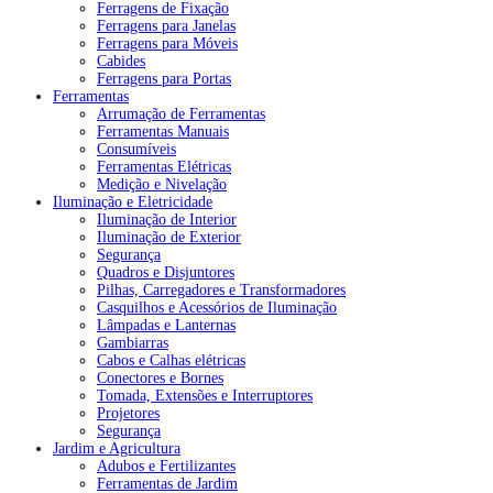
Ferragens de Fixação
Ferragens para Janelas
Ferragens para Móveis
Cabides
Ferragens para Portas
Ferramentas
Arrumação de Ferramentas
Ferramentas Manuais
Consumíveis
Ferramentas Elétricas
Medição e Nivelação
Iluminação e Eletricidade
Iluminação de Interior
Iluminação de Exterior
Segurança
Quadros e Disjuntores
Pilhas, Carregadores e Transformadores
Casquilhos e Acessórios de Iluminação
Lâmpadas e Lanternas
Gambiarras
Cabos e Calhas elétricas
Conectores e Bornes
Tomada, Extensões e Interruptores
Projetores
Segurança
Jardim e Agricultura
Adubos e Fertilizantes
Ferramentas de Jardim