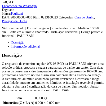
378,84
€
Encomende no WhatsApp
Esgotado
Marca:
Paulisani
EAN:
9000000037083
REF:
0213100323
Categorias:
Casa de Banho
,
Proteção de Duche
Vidro temperado | Formato angular | 2 portas de correr | Medidas 160×80
cm | Perfis em alumínio anodizado | Instalação reversível | Design prático e
funcional | PAULISANI
Descrição
Informação adicional
Descrição
O resguardo de chuveiro angular WE-03 ECO da PAULISANI oferece uma
solução prática, espaçosa e segura para zonas de banho em canto. Com duas
portas de correr em vidro temperado e dimensões generosas de 160×80 cm,
proporciona conforto no uso diário sem comprometer a estética do espaço.
A estrutura em alumínio anodizado garante resistência à corrosão e longa
durabilidade, mesmo em ambientes húmidos. A instalação reversível permite
adaptar a abertura à configuração da casa de banho. Um modelo robusto,
funcional e com acabamento discreto. PAULISANI
Peso
0,000 kg
Dimensões (C x L x A)
0,000 × 0,000 mm