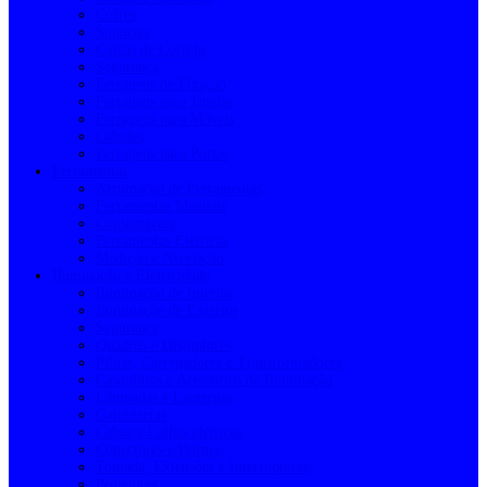
Cofres
Suportes
Caixas de Correio
Segurança
Ferragens de Fixação
Ferragens para Janelas
Ferragens para Móveis
Cabides
Ferragens para Portas
Ferramentas
Arrumação de Ferramentas
Ferramentas Manuais
Consumíveis
Ferramentas Elétricas
Medição e Nivelação
Iluminação e Eletricidade
Iluminação de Interior
Iluminação de Exterior
Segurança
Quadros e Disjuntores
Pilhas, Carregadores e Transformadores
Casquilhos e Acessórios de Iluminação
Lâmpadas e Lanternas
Gambiarras
Cabos e Calhas elétricas
Conectores e Bornes
Tomada, Extensões e Interruptores
Projetores