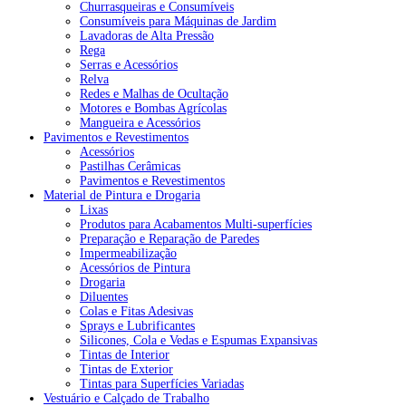
Churrasqueiras e Consumíveis
Consumíveis para Máquinas de Jardim
Lavadoras de Alta Pressão
Rega
Serras e Acessórios
Relva
Redes e Malhas de Ocultação
Motores e Bombas Agrícolas
Mangueira e Acessórios
Pavimentos e Revestimentos
Acessórios
Pastilhas Cerâmicas
Pavimentos e Revestimentos
Material de Pintura e Drogaria
Lixas
Produtos para Acabamentos Multi-superfícies
Preparação e Reparação de Paredes
Impermeabilização
Acessórios de Pintura
Drogaria
Diluentes
Colas e Fitas Adesivas
Sprays e Lubrificantes
Silicones, Cola e Vedas e Espumas Expansivas
Tintas de Interior
Tintas de Exterior
Tintas para Superfícies Variadas
Vestuário e Calçado de Trabalho