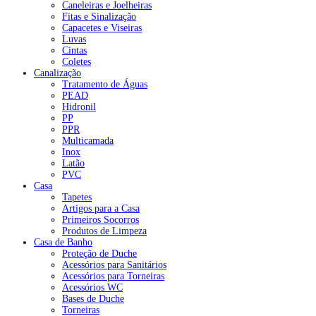
Caneleiras e Joelheiras
Fitas e Sinalização
Capacetes e Viseiras
Luvas
Cintas
Coletes
Canalização
Tratamento de Águas
PEAD
Hidronil
PP
PPR
Multicamada
Inox
Latão
PVC
Casa
Tapetes
Artigos para a Casa
Primeiros Socorros
Produtos de Limpeza
Casa de Banho
Proteção de Duche
Acessórios para Sanitários
Acessórios para Torneiras
Acessórios WC
Bases de Duche
Torneiras