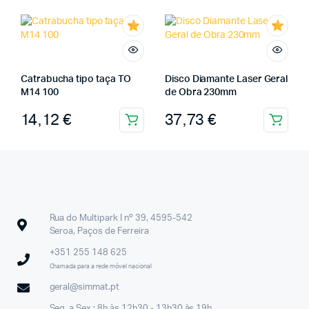
Catrabucha tipo taça TO
Disco Diamante Laser Geral
M14 100
de Obra 230mm
14,12
€
37,73
€
Rua do Multipark I nº 39, 4595-542
Seroa, Paços de Ferreira
+351 255 148 625
Chamada para a rede móvel nacional
geral@simmat.pt
Seg. a Sex.: 8h às 12h30 - 13h30 às 19h