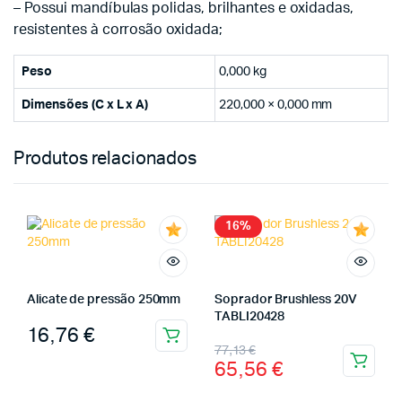
– Possui mandíbulas polidas, brilhantes e oxidadas,
resistentes à corrosão oxidada;
Peso
0,000 kg
Dimensões (C x L x A)
220,000 × 0,000 mm
Produtos relacionados
16%
Alicate de pressão 250mm
Soprador Brushless 20V
TABLI20428
16,76
€
77,13
€
65,56
€