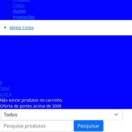
Tintas
Outlet
Promoções
Minha Conta
0
Total
0,00
€
Não existe produtos no carrinho.
Oferta de portes acima de 300€
Pesquisar