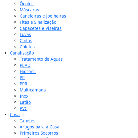
Óculos
Máscaras
Caneleiras e Joelheiras
Fitas e Sinalização
Capacetes e Viseiras
Luvas
Cintas
Coletes
Canalização
Tratamento de Águas
PEAD
Hidronil
PP
PPR
Multicamada
Inox
Latão
PVC
Casa
Tapetes
Artigos para a Casa
Primeiros Socorros