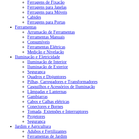
Ferragens de Fixação
Ferragens para Janelas
Ferragens para Móveis
Cabides
Ferragens para Portas
Ferramentas
Arrumação de Ferramentas
Ferramentas Manuais
Consumíveis
Ferramentas Elétricas
Medição e Nivelação
Iluminação e Eletricidade
Iluminação de Interior
Iluminação de Exterior
Segurança
Quadros e Disjuntores
Pilhas, Carregadores e Transformadores
Casquilhos e Acessórios de Iluminação
Lâmpadas e Lanternas
Gambiarras
Cabos e Calhas elétricas
Conectores e Bornes
Tomada, Extensões e Interruptores
Projetores
Segurança
Jardim e Agricultura
Adubos e Fertilizantes
Ferramentas de Jardim