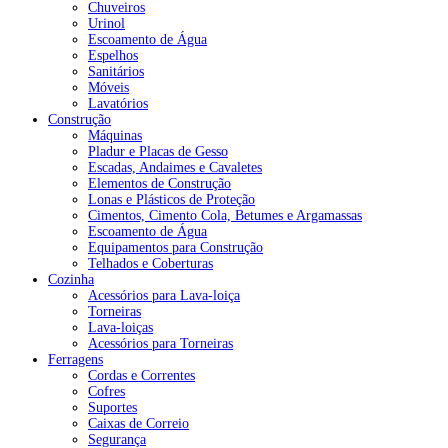
Chuveiros
Urinol
Escoamento de Água
Espelhos
Sanitários
Móveis
Lavatórios
Construção
Máquinas
Pladur e Placas de Gesso
Escadas, Andaimes e Cavaletes
Elementos de Construção
Lonas e Plásticos de Proteção
Cimentos, Cimento Cola, Betumes e Argamassas
Escoamento de Água
Equipamentos para Construção
Telhados e Coberturas
Cozinha
Acessórios para Lava-loiça
Torneiras
Lava-loiças
Acessórios para Torneiras
Ferragens
Cordas e Correntes
Cofres
Suportes
Caixas de Correio
Segurança