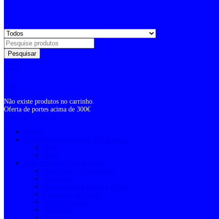
Pesquisar
Entrar
Conta
0
Total
0,00
€
Não existe produtos no carrinho.
Oferta de portes acima de 300€
Todas as Categorias
Outlet
Acessórios para Animais de Estimação
Cães
Gatos
Aquecimento e Climatização
Acessórios e Consumíveis
Ventilação
Aquecimento a Lenha e Pellets
Evacuação de Fumos
Termoventilador
Ventoinhas
Isolamento