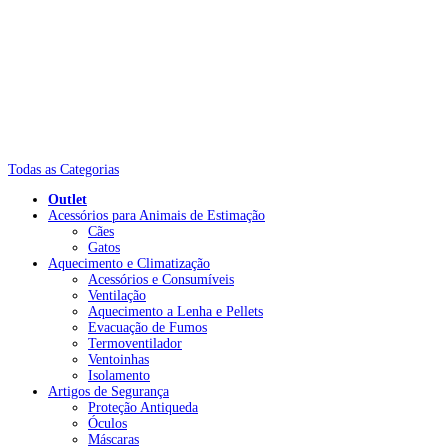
Todas as Categorias
Outlet
Acessórios para Animais de Estimação
Cães
Gatos
Aquecimento e Climatização
Acessórios e Consumíveis
Ventilação
Aquecimento a Lenha e Pellets
Evacuação de Fumos
Termoventilador
Ventoinhas
Isolamento
Artigos de Segurança
Proteção Antiqueda
Óculos
Máscaras