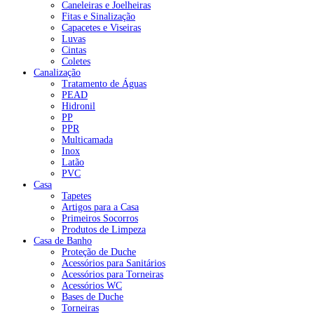
Caneleiras e Joelheiras
Fitas e Sinalização
Capacetes e Viseiras
Luvas
Cintas
Coletes
Canalização
Tratamento de Águas
PEAD
Hidronil
PP
PPR
Multicamada
Inox
Latão
PVC
Casa
Tapetes
Artigos para a Casa
Primeiros Socorros
Produtos de Limpeza
Casa de Banho
Proteção de Duche
Acessórios para Sanitários
Acessórios para Torneiras
Acessórios WC
Bases de Duche
Torneiras