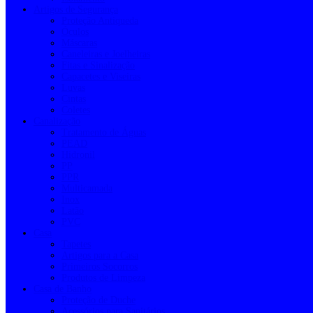
Artigos de Segurança
Proteção Antiqueda
Óculos
Máscaras
Caneleiras e Joelheiras
Fitas e Sinalização
Capacetes e Viseiras
Luvas
Cintas
Coletes
Canalização
Tratamento de Águas
PEAD
Hidronil
PP
PPR
Multicamada
Inox
Latão
PVC
Casa
Tapetes
Artigos para a Casa
Primeiros Socorros
Produtos de Limpeza
Casa de Banho
Proteção de Duche
Acessórios para Sanitários