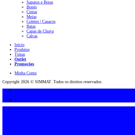
Sapatos e Botas
Bonés
Cintas
Meias
Coletes | Casacos
Batas
Capas de Chuva
Calças
Início
Produtos
Tintas
Outlet
Promoções
Minha Conta
Copyright 2026 © SIMMAT. Todos os direitos reservados.
Oferta de portes acima de 300€
Minha Conta