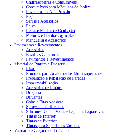
Churrasqueiras e Consumíveis
Consumíveis para Máquinas de Jardim
Lavadoras de Alta Pressão
Rega
Serras e Acessórios
Relva
Redes e Malhas de Ocultação
Motores e Bombas Agrícolas
Mangueira e Acessórios
Pavimentos e Revestimentos
Acessórios
Pastilhas Cerâmicas
Pavimentos e Revestimentos
Material de Pintura e Drogaria
Lixas
Produtos para Acabamentos Multi-superfícies
Preparação e Reparação de Paredes
Impermeabilização
Acessórios de Pintura
Drogaria
Diluentes
Colas e Fitas Adesivas
Sprays e Lubrificantes
Silicones, Cola e Vedas e Espumas Expansivas
Tintas de Interior
Tintas de Exterior
Tintas para Superfícies Variadas
Vestuário e Calçado de Trabalho