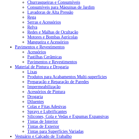
Churrasqueiras e Consumíveis
Consumíveis para Máquinas de Jardim
Lavadoras de Alta Pressão
Rega
Serras e Acessórios
Relva
Redes e Malhas de Ocultação
Motores e Bombas Agrícolas
Mangueira e Acessórios
Pavimentos e Revestimentos
Acessórios
Pastilhas Cerâmicas
Pavimentos e Revestimentos
Material de Pintura e Drogaria
Lixas
Produtos para Acabamentos Multi-superfícies
Preparação e Reparação de Paredes
Impermeabilização
Acessórios de Pintura
Drogaria
Diluentes
Colas e Fitas Adesivas
Sprays e Lubrificantes
Silicones, Cola e Vedas e Espumas Expansivas
Tintas de Interior
Tintas de Exterior
Tintas para Superfícies Variadas
Vestuário e Calçado de Trabalho