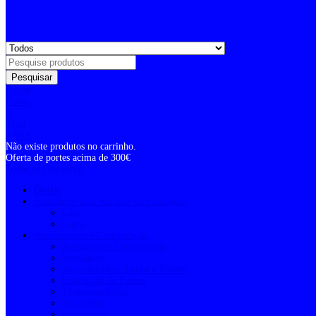
Pesquisar
Entrar
Conta
0
Total
0,00
€
Não existe produtos no carrinho.
Oferta de portes acima de 300€
Todas as Categorias
Outlet
Acessórios para Animais de Estimação
Cães
Gatos
Aquecimento e Climatização
Acessórios e Consumíveis
Ventilação
Aquecimento a Lenha e Pellets
Evacuação de Fumos
Termoventilador
Ventoinhas
Isolamento