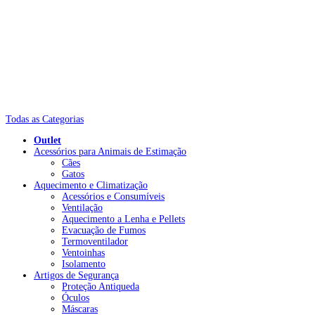
Todas as Categorias
Outlet
Acessórios para Animais de Estimação
Cães
Gatos
Aquecimento e Climatização
Acessórios e Consumíveis
Ventilação
Aquecimento a Lenha e Pellets
Evacuação de Fumos
Termoventilador
Ventoinhas
Isolamento
Artigos de Segurança
Proteção Antiqueda
Óculos
Máscaras