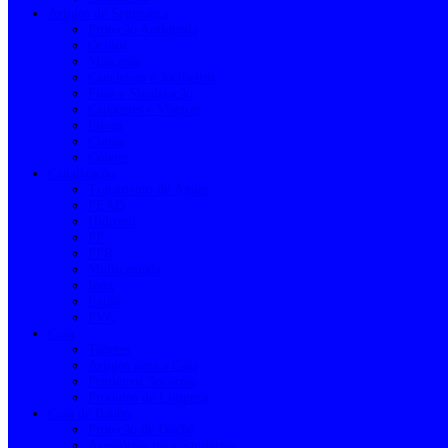
Artigos de Segurança
Proteção Antiqueda
Óculos
Máscaras
Caneleiras e Joelheiras
Fitas e Sinalização
Capacetes e Viseiras
Luvas
Cintas
Coletes
Canalização
Tratamento de Águas
PEAD
Hidronil
PP
PPR
Multicamada
Inox
Latão
PVC
Casa
Tapetes
Artigos para a Casa
Primeiros Socorros
Produtos de Limpeza
Casa de Banho
Proteção de Duche
Acessórios para Sanitários