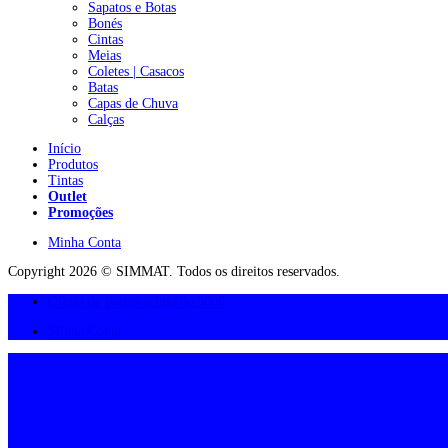
Sapatos e Botas
Bonés
Cintas
Meias
Coletes | Casacos
Batas
Capas de Chuva
Calças
Início
Produtos
Tintas
Outlet
Promoções
Minha Conta
Copyright 2026 © SIMMAT. Todos os direitos reservados.
Oferta de portes acima de 300€
Minha Conta