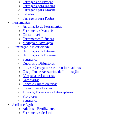
Ferragens de Fixação
Ferragens para Janelas
Ferragens para Móveis
Cabides
Ferragens para Portas
Ferramentas
Arrumação de Ferramentas
Ferramentas Manuais
Consumíveis
Ferramentas Elétricas
Medição e Nivelação
Iluminação e Eletricidade
Iluminação de Interior
Iluminação de Exterior
Segurança
Quadros e Disjuntores
Pilhas, Carregadores e Transformadores
Casquilhos e Acessórios de Iluminação
Lâmpadas e Lanternas
Gambiarras
Cabos e Calhas elétricas
Conectores e Bornes
Tomada, Extensões e Interruptores
Projetores
Segurança
Jardim e Agricultura
Adubos e Fertilizantes
Ferramentas de Jardim