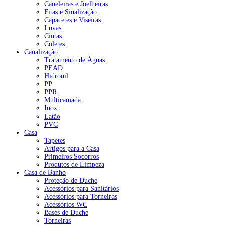
Caneleiras e Joelheiras
Fitas e Sinalização
Capacetes e Viseiras
Luvas
Cintas
Coletes
Canalização
Tratamento de Águas
PEAD
Hidronil
PP
PPR
Multicamada
Inox
Latão
PVC
Casa
Tapetes
Artigos para a Casa
Primeiros Socorros
Produtos de Limpeza
Casa de Banho
Proteção de Duche
Acessórios para Sanitários
Acessórios para Torneiras
Acessórios WC
Bases de Duche
Torneiras