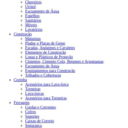
Chuveiros
Urinol
Escoamento de Água
Espelhos
Sanitários
Móveis
Lavatórios
Construção
Máquinas
Pladur e Placas de Gesso
Escadas, Andaimes e Cavaletes
Elementos de Construção
Lonas e Plásticos de Proteção
Cimentos, Cimento Cola, Betumes e Argamassas
Escoamento de Água
Equipamentos para Construção
Telhados e Coberturas
Cozinha
Acessórios para Lava-loiça
Torneiras
Lava-loiças
Acessórios para Torneiras
Ferragens
Cordas e Correntes
Cofres
Suportes
Caixas de Correio
Segurança