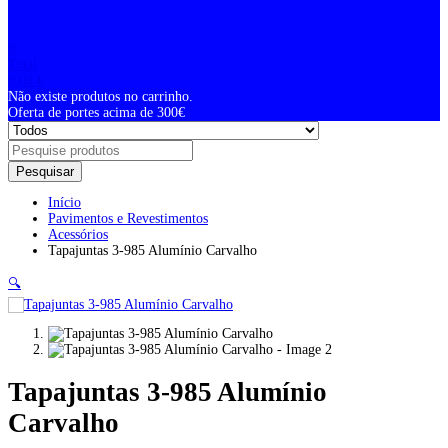
0
Total
0,00
€
Não existe produtos no carrinho.
Oferta de portes acima de 300€
Pesquisar
Início
Pavimentos e Revestimentos
Acessórios
Tapajuntas 3-985 Alumínio Carvalho
🔍
Tapajuntas 3-985 Alumínio
Carvalho