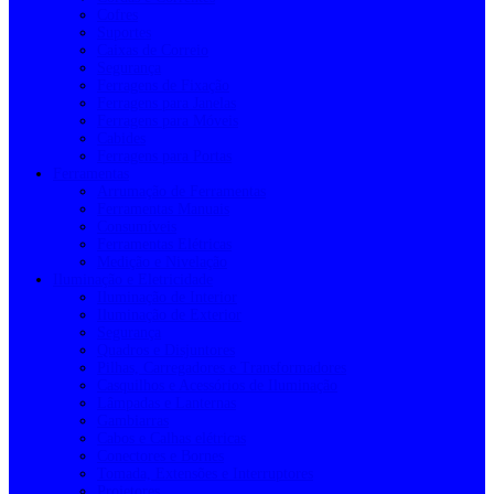
Cofres
Suportes
Caixas de Correio
Segurança
Ferragens de Fixação
Ferragens para Janelas
Ferragens para Móveis
Cabides
Ferragens para Portas
Ferramentas
Arrumação de Ferramentas
Ferramentas Manuais
Consumíveis
Ferramentas Elétricas
Medição e Nivelação
Iluminação e Eletricidade
Iluminação de Interior
Iluminação de Exterior
Segurança
Quadros e Disjuntores
Pilhas, Carregadores e Transformadores
Casquilhos e Acessórios de Iluminação
Lâmpadas e Lanternas
Gambiarras
Cabos e Calhas elétricas
Conectores e Bornes
Tomada, Extensões e Interruptores
Projetores