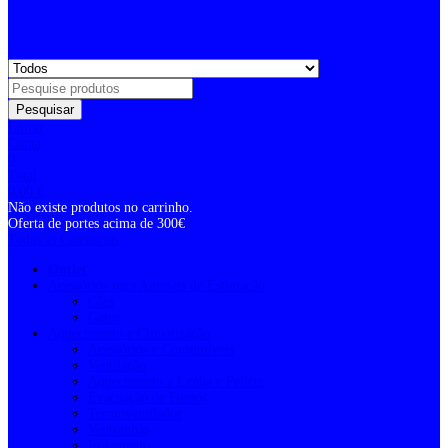
Pesquisar
Entrar
Conta
0
Total
0,00
€
Não existe produtos no carrinho.
Oferta de portes acima de 300€
Todas as Categorias
Outlet
Acessórios para Animais de Estimação
Cães
Gatos
Aquecimento e Climatização
Acessórios e Consumíveis
Ventilação
Aquecimento a Lenha e Pellets
Evacuação de Fumos
Termoventilador
Ventoinhas
Isolamento