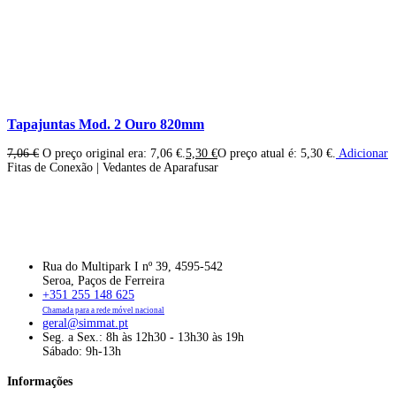
Tapajuntas Mod. 2 Ouro 820mm
7,06
€
O preço original era: 7,06 €.
5,30
€
O preço atual é: 5,30 €.
Adicionar
Fitas de Conexão | Vedantes de Aparafusar
Rua do Multipark I nº 39, 4595-542
Seroa, Paços de Ferreira
+351 255 148 625
Chamada para a rede móvel nacional
geral@simmat.pt
Seg. a Sex.: 8h às 12h30 - 13h30 às 19h
Sábado: 9h-13h
Informações