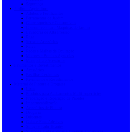
Segurança
Jardim e Agricultura
Adubos e Fertilizantes
Ferramentas de Jardim
Churrasqueiras e Consumíveis
Consumíveis para Máquinas de Jardim
Lavadoras de Alta Pressão
Rega
Serras e Acessórios
Relva
Redes e Malhas de Ocultação
Motores e Bombas Agrícolas
Mangueira e Acessórios
Pavimentos e Revestimentos
Acessórios
Pastilhas Cerâmicas
Pavimentos e Revestimentos
Material de Pintura e Drogaria
Lixas
Produtos para Acabamentos Multi-superfícies
Preparação e Reparação de Paredes
Impermeabilização
Acessórios de Pintura
Drogaria
Diluentes
Colas e Fitas Adesivas
Sprays e Lubrificantes
Silicones, Cola e Vedas e Espumas Expansivas