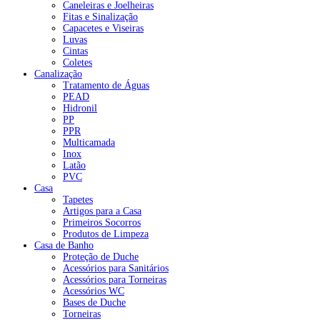
Caneleiras e Joelheiras
Fitas e Sinalização
Capacetes e Viseiras
Luvas
Cintas
Coletes
Canalização
Tratamento de Águas
PEAD
Hidronil
PP
PPR
Multicamada
Inox
Latão
PVC
Casa
Tapetes
Artigos para a Casa
Primeiros Socorros
Produtos de Limpeza
Casa de Banho
Proteção de Duche
Acessórios para Sanitários
Acessórios para Torneiras
Acessórios WC
Bases de Duche
Torneiras