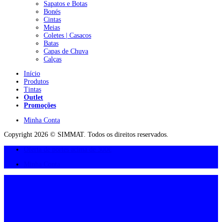
Sapatos e Botas
Bonés
Cintas
Meias
Coletes | Casacos
Batas
Capas de Chuva
Calças
Início
Produtos
Tintas
Outlet
Promoções
Minha Conta
Copyright 2026 © SIMMAT. Todos os direitos reservados.
Oferta de portes acima de 300€
Minha Conta