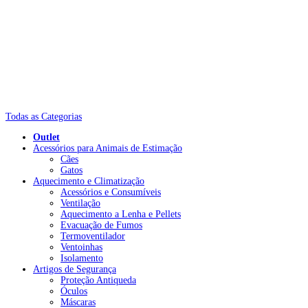
Todas as Categorias
Outlet
Acessórios para Animais de Estimação
Cães
Gatos
Aquecimento e Climatização
Acessórios e Consumíveis
Ventilação
Aquecimento a Lenha e Pellets
Evacuação de Fumos
Termoventilador
Ventoinhas
Isolamento
Artigos de Segurança
Proteção Antiqueda
Óculos
Máscaras