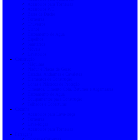
Acessórios para Torneiras
Acessórios WC
Bases de Duche
Torneiras
Chuveiros
Urinol
Escoamento de Água
Espelhos
Sanitários
Móveis
Lavatórios
Construção
Máquinas
Pladur e Placas de Gesso
Escadas, Andaimes e Cavaletes
Elementos de Construção
Lonas e Plásticos de Proteção
Cimentos, Cimento Cola, Betumes e Argamassas
Escoamento de Água
Equipamentos para Construção
Telhados e Coberturas
Cozinha
Acessórios para Lava-loiça
Torneiras
Lava-loiças
Acessórios para Torneiras
Ferragens
Cordas e Correntes