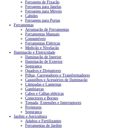
Ferragens de Fixação
Ferragens para Janelas
Ferragens para Móveis
Cabides
Ferragens para Portas
Ferramentas
Arrumação de Ferramentas
Ferramentas Manuais
Consumíveis
Ferramentas Elétricas
Medição e Nivelação
Iluminação e Eletricidade
Iluminação de Interior
Iluminação de Exterior
Segurança
Quadros e Disjuntores
Pilhas, Carregadores e Transformadores
Casquilhos e Acessórios de Iluminação
Lâmpadas e Lanternas
Gambiarras
Cabos e Calhas elétricas
Conectores e Bornes
Tomada, Extensões e Interruptores
Projetores
Segurança
Jardim e Agricultura
Adubos e Fertilizantes
Ferramentas de Jardim