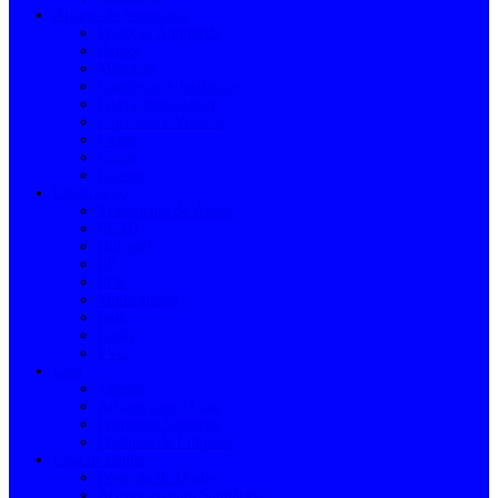
Artigos de Segurança
Proteção Antiqueda
Óculos
Máscaras
Caneleiras e Joelheiras
Fitas e Sinalização
Capacetes e Viseiras
Luvas
Cintas
Coletes
Canalização
Tratamento de Águas
PEAD
Hidronil
PP
PPR
Multicamada
Inox
Latão
PVC
Casa
Tapetes
Artigos para a Casa
Primeiros Socorros
Produtos de Limpeza
Casa de Banho
Proteção de Duche
Acessórios para Sanitários