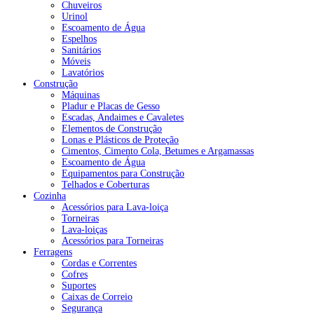
Chuveiros
Urinol
Escoamento de Água
Espelhos
Sanitários
Móveis
Lavatórios
Construção
Máquinas
Pladur e Placas de Gesso
Escadas, Andaimes e Cavaletes
Elementos de Construção
Lonas e Plásticos de Proteção
Cimentos, Cimento Cola, Betumes e Argamassas
Escoamento de Água
Equipamentos para Construção
Telhados e Coberturas
Cozinha
Acessórios para Lava-loiça
Torneiras
Lava-loiças
Acessórios para Torneiras
Ferragens
Cordas e Correntes
Cofres
Suportes
Caixas de Correio
Segurança