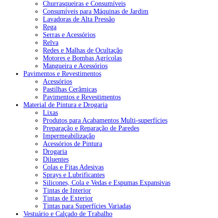
Churrasqueiras e Consumíveis
Consumíveis para Máquinas de Jardim
Lavadoras de Alta Pressão
Rega
Serras e Acessórios
Relva
Redes e Malhas de Ocultação
Motores e Bombas Agrícolas
Mangueira e Acessórios
Pavimentos e Revestimentos
Acessórios
Pastilhas Cerâmicas
Pavimentos e Revestimentos
Material de Pintura e Drogaria
Lixas
Produtos para Acabamentos Multi-superfícies
Preparação e Reparação de Paredes
Impermeabilização
Acessórios de Pintura
Drogaria
Diluentes
Colas e Fitas Adesivas
Sprays e Lubrificantes
Silicones, Cola e Vedas e Espumas Expansivas
Tintas de Interior
Tintas de Exterior
Tintas para Superfícies Variadas
Vestuário e Calçado de Trabalho