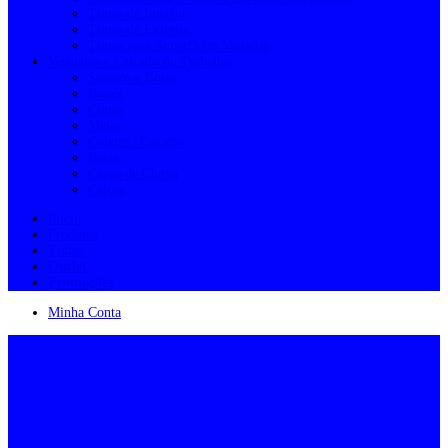
Tintas de Interior
Tintas de Exterior
Tintas para Superfícies Variadas
Vestuário e Calçado de Trabalho
Sapatos e Botas
Bonés
Cintas
Meias
Coletes | Casacos
Batas
Capas de Chuva
Calças
Início
Produtos
Tintas
Outlet
Promoções
Minha Conta