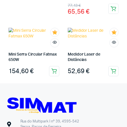
77,13
€
65,56
€
Mini Serra Circular Fatmax
Medidor Laser de
650W
Distâncias
154,60
€
52,69
€
Rua do Multipark I nº 39, 4595-542
Seroa, Paços de Ferreira