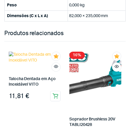
Peso
0,000 kg
Dimensões (C x L x A)
82,000 × 235,000 mm
Produtos relacionados
16%
Talocha Dentada em Aço
Inoxidável VITO
11,81
€
Soprador Brushless 20V
TABLI20428