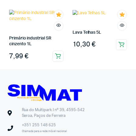
Lava Telhas 5L
Primário industrial SR
10,30
€
cinzento 1L
7,99
€
Rua do Multipark I nº 39, 4595-542
Seroa, Paços de Ferreira
+351 255 148 625
Chamada para a rede móvel nacional