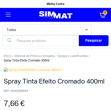
Minha Conta
0
Pesquisar
Início
Material de Pintura e Drogaria
Sprays e Lubrificantes
Spray Tinta Efeito Cromado 400ml
Spray Tinta Efeito Cromado 400ml
REF:
0542600044
7,66
€