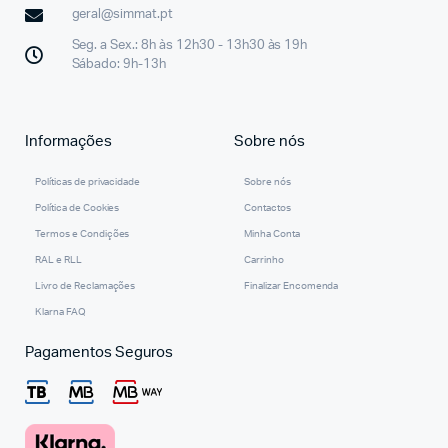
geral@simmat.pt
Seg. a Sex.: 8h às 12h30 - 13h30 às 19h
Sábado: 9h-13h
Informações
Sobre nós
Políticas de privacidade
Sobre nós
Política de Cookies
Contactos
Termos e Condições
Minha Conta
RAL e RLL
Carrinho
Livro de Reclamações
Finalizar Encomenda
Klarna FAQ
Pagamentos Seguros