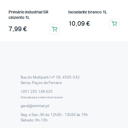
Primário industrial SR
Isoselante branco 1L
cinzento 1L
10,09
€
7,99
€
Rua do Multipark I nº 39, 4595-542
Seroa, Paços de Ferreira
+351 255 148 625
Chamada para a rede móvel nacional
geral@simmat.pt
Seg. a Sex.: 8h às 12h30 - 13h30 às 19h
Sábado: 9h-13h