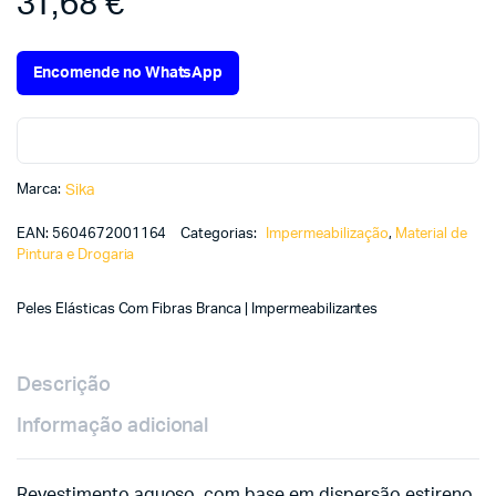
31,68
€
Encomende no WhatsApp
Marca:
Sika
EAN:
5604672001164
Categorias:
Impermeabilização
,
Material de
Pintura e Drogaria
Peles Elásticas Com Fibras Branca | Impermeabilizantes
Descrição
Informação adicional
Revestimento aquoso, com base em dispersão estireno