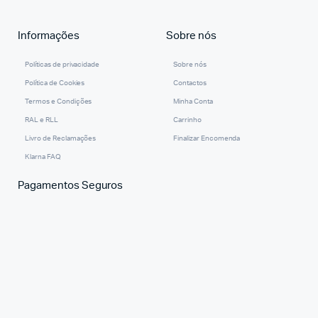
Informações
Sobre nós
Políticas de privacidade
Sobre nós
Política de Cookies
Contactos
Termos e Condições
Minha Conta
RAL e RLL
Carrinho
Livro de Reclamações
Finalizar Encomenda
Klarna FAQ
Pagamentos Seguros