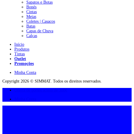
Sapatos e Botas
Bonés
Cintas
Meias
Coletes | Casacos
Batas
Capas de Chuva
Calças
Início
Produtos
Tintas
Outlet
Promoções
Minha Conta
Copyright 2026 © SIMMAT. Todos os direitos reservados.
Oferta de portes acima de 300€
Minha Conta