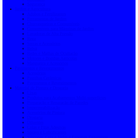
Segurança
Jardim e Agricultura
Adubos e Fertilizantes
Ferramentas de Jardim
Churrasqueiras e Consumíveis
Consumíveis para Máquinas de Jardim
Lavadoras de Alta Pressão
Rega
Serras e Acessórios
Relva
Redes e Malhas de Ocultação
Motores e Bombas Agrícolas
Mangueira e Acessórios
Pavimentos e Revestimentos
Acessórios
Pastilhas Cerâmicas
Pavimentos e Revestimentos
Material de Pintura e Drogaria
Lixas
Produtos para Acabamentos Multi-superfícies
Preparação e Reparação de Paredes
Impermeabilização
Acessórios de Pintura
Drogaria
Diluentes
Colas e Fitas Adesivas
Sprays e Lubrificantes
Silicones, Cola e Vedas e Espumas Expansivas