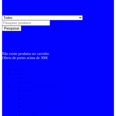
Pesquisar
Entrar
Conta
0
Total
0,00
€
Não existe produtos no carrinho.
Oferta de portes acima de 300€
Todas as Categorias
Outlet
Acessórios para Animais de Estimação
Cães
Gatos
Aquecimento e Climatização
Acessórios e Consumíveis
Ventilação
Aquecimento a Lenha e Pellets
Evacuação de Fumos
Termoventilador
Ventoinhas
Isolamento