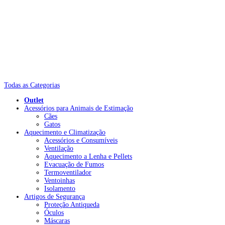
Todas as Categorias
Outlet
Acessórios para Animais de Estimação
Cães
Gatos
Aquecimento e Climatização
Acessórios e Consumíveis
Ventilação
Aquecimento a Lenha e Pellets
Evacuação de Fumos
Termoventilador
Ventoinhas
Isolamento
Artigos de Segurança
Proteção Antiqueda
Óculos
Máscaras