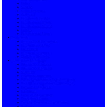
Cofres
Suportes
Caixas de Correio
Segurança
Ferragens de Fixação
Ferragens para Janelas
Ferragens para Móveis
Cabides
Ferragens para Portas
Ferramentas
Arrumação de Ferramentas
Ferramentas Manuais
Consumíveis
Ferramentas Elétricas
Medição e Nivelação
Iluminação e Eletricidade
Iluminação de Interior
Iluminação de Exterior
Segurança
Quadros e Disjuntores
Pilhas, Carregadores e Transformadores
Casquilhos e Acessórios de Iluminação
Lâmpadas e Lanternas
Gambiarras
Cabos e Calhas elétricas
Conectores e Bornes
Tomada, Extensões e Interruptores
Projetores