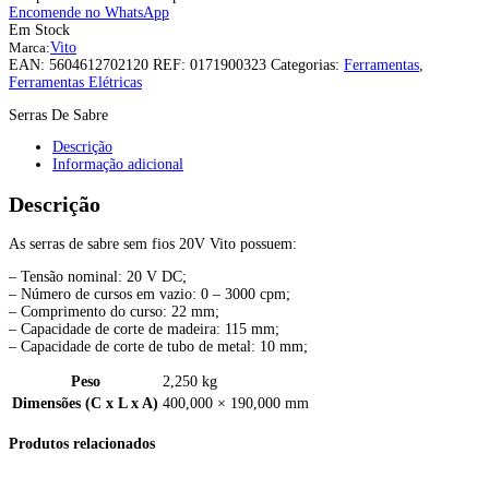
Encomende no WhatsApp
Em Stock
Marca:
Vito
EAN:
5604612702120
REF:
0171900323
Categorias:
Ferramentas
,
Ferramentas Elétricas
Serras De Sabre
Descrição
Informação adicional
Descrição
As serras de sabre sem fios 20V Vito possuem:
– Tensão nominal: 20 V DC;
– Número de cursos em vazio: 0 – 3000 cpm;
– Comprimento do curso: 22 mm;
– Capacidade de corte de madeira: 115 mm;
– Capacidade de corte de tubo de metal: 10 mm;
Peso
2,250 kg
Dimensões (C x L x A)
400,000 × 190,000 mm
Produtos relacionados