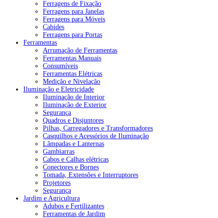
Ferragens de Fixação
Ferragens para Janelas
Ferragens para Móveis
Cabides
Ferragens para Portas
Ferramentas
Arrumação de Ferramentas
Ferramentas Manuais
Consumíveis
Ferramentas Elétricas
Medição e Nivelação
Iluminação e Eletricidade
Iluminação de Interior
Iluminação de Exterior
Segurança
Quadros e Disjuntores
Pilhas, Carregadores e Transformadores
Casquilhos e Acessórios de Iluminação
Lâmpadas e Lanternas
Gambiarras
Cabos e Calhas elétricas
Conectores e Bornes
Tomada, Extensões e Interruptores
Projetores
Segurança
Jardim e Agricultura
Adubos e Fertilizantes
Ferramentas de Jardim