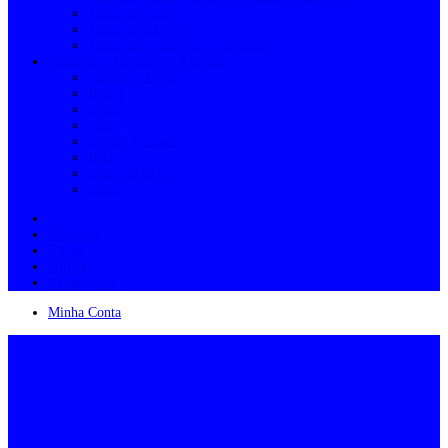
Tintas de Interior
Tintas de Exterior
Tintas para Superfícies Variadas
Vestuário e Calçado de Trabalho
Sapatos e Botas
Bonés
Cintas
Meias
Coletes | Casacos
Batas
Capas de Chuva
Calças
Início
Produtos
Tintas
Outlet
Promoções
Minha Conta