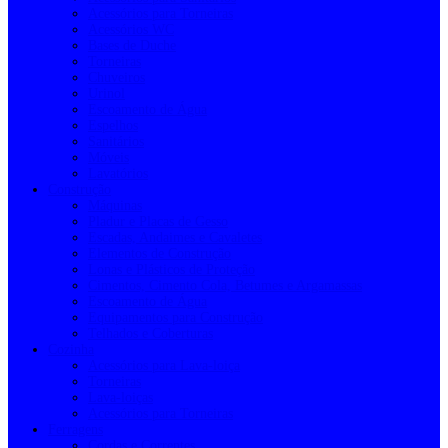
Acessórios para Torneiras
Acessórios WC
Bases de Duche
Torneiras
Chuveiros
Urinol
Escoamento de Água
Espelhos
Sanitários
Móveis
Lavatórios
Construção
Máquinas
Pladur e Placas de Gesso
Escadas, Andaimes e Cavaletes
Elementos de Construção
Lonas e Plásticos de Proteção
Cimentos, Cimento Cola, Betumes e Argamassas
Escoamento de Água
Equipamentos para Construção
Telhados e Coberturas
Cozinha
Acessórios para Lava-loiça
Torneiras
Lava-loiças
Acessórios para Torneiras
Ferragens
Cordas e Correntes