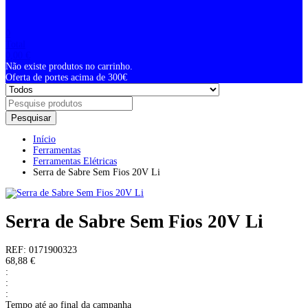
0
Total
0,00
€
Não existe produtos no carrinho.
Oferta de portes acima de 300€
Pesquisar
Início
Ferramentas
Ferramentas Elétricas
Serra de Sabre Sem Fios 20V Li
Serra de Sabre Sem Fios 20V Li
REF:
0171900323
68,88
€
:
:
:
Tempo até ao final da campanha