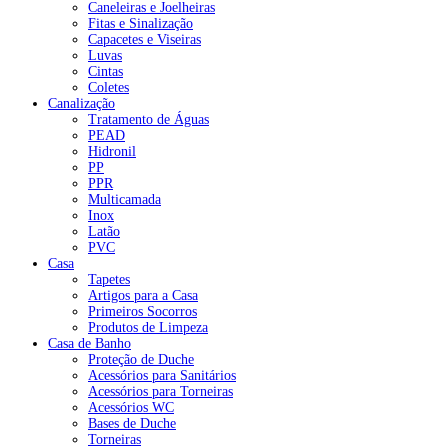
Caneleiras e Joelheiras
Fitas e Sinalização
Capacetes e Viseiras
Luvas
Cintas
Coletes
Canalização
Tratamento de Águas
PEAD
Hidronil
PP
PPR
Multicamada
Inox
Latão
PVC
Casa
Tapetes
Artigos para a Casa
Primeiros Socorros
Produtos de Limpeza
Casa de Banho
Proteção de Duche
Acessórios para Sanitários
Acessórios para Torneiras
Acessórios WC
Bases de Duche
Torneiras