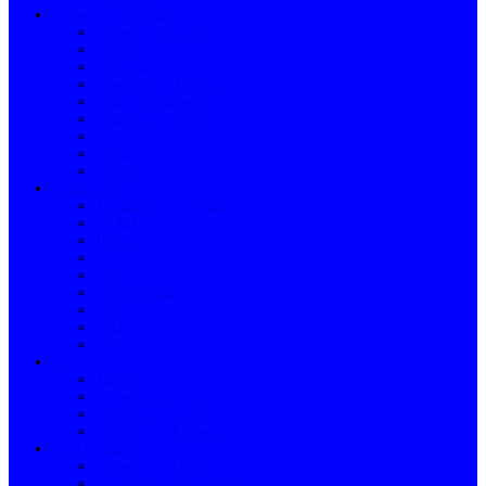
Artigos de Segurança
Proteção Antiqueda
Óculos
Máscaras
Caneleiras e Joelheiras
Fitas e Sinalização
Capacetes e Viseiras
Luvas
Cintas
Coletes
Canalização
Tratamento de Águas
PEAD
Hidronil
PP
PPR
Multicamada
Inox
Latão
PVC
Casa
Tapetes
Artigos para a Casa
Primeiros Socorros
Produtos de Limpeza
Casa de Banho
Proteção de Duche
Acessórios para Sanitários