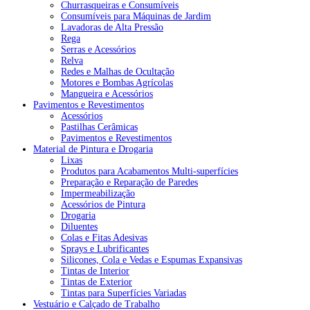
Churrasqueiras e Consumíveis
Consumíveis para Máquinas de Jardim
Lavadoras de Alta Pressão
Rega
Serras e Acessórios
Relva
Redes e Malhas de Ocultação
Motores e Bombas Agrícolas
Mangueira e Acessórios
Pavimentos e Revestimentos
Acessórios
Pastilhas Cerâmicas
Pavimentos e Revestimentos
Material de Pintura e Drogaria
Lixas
Produtos para Acabamentos Multi-superfícies
Preparação e Reparação de Paredes
Impermeabilização
Acessórios de Pintura
Drogaria
Diluentes
Colas e Fitas Adesivas
Sprays e Lubrificantes
Silicones, Cola e Vedas e Espumas Expansivas
Tintas de Interior
Tintas de Exterior
Tintas para Superfícies Variadas
Vestuário e Calçado de Trabalho