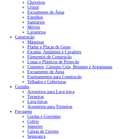
Chuveiros
Urinol
Escoamento de Água
Espelhos
Sanitários
Móveis
Lavatórios
Construção
Máquinas
Pladur e Placas de Gesso
Escadas, Andaimes e Cavaletes
Elementos de Construção
Lonas e Plásticos de Proteção
Cimentos, Cimento Cola, Betumes e Argamassas
Escoamento de Água
Equipamentos para Construção
Telhados e Coberturas
Cozinha
Acessórios para Lava-loiça
Torneiras
Lava-loiças
Acessórios para Torneiras
Ferragens
Cordas e Correntes
Cofres
Suportes
Caixas de Correio
Segurança