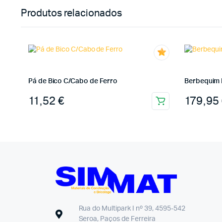
Produtos relacionados
Pá de Bico C/Cabo de Ferro
Berbequim 
11,52
€
179,95
Rua do Multipark I nº 39, 4595-542
Seroa, Paços de Ferreira