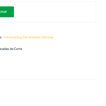
onar
s:
Ferramentas
,
Ferramentas Elétricas
ancadas de Corte