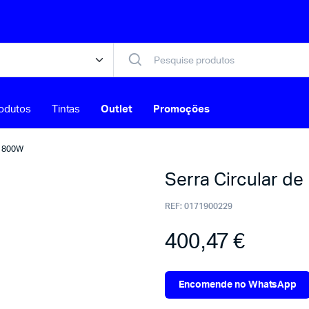
odutos
Tintas
Outlet
Promoções
 1800W
Serra Circular d
REF:
0171900229
400,47
€
Encomende no WhatsApp