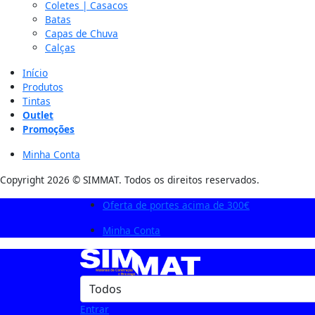
Coletes | Casacos
Batas
Capas de Chuva
Calças
Início
Produtos
Tintas
Outlet
Promoções
Minha Conta
Copyright 2026 © SIMMAT. Todos os direitos reservados.
Oferta de portes acima de 300€
Minha Conta
Entrar