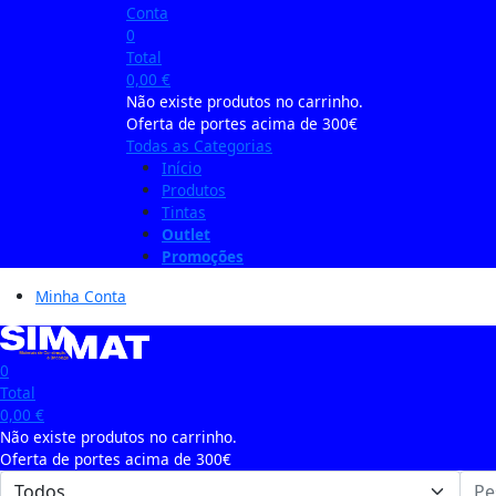
Conta
0
Total
0,00
€
Não existe produtos no carrinho.
Oferta de portes acima de 300€
Todas as Categorias
Início
Produtos
Tintas
Outlet
Promoções
Minha Conta
0
Total
0,00
€
Não existe produtos no carrinho.
Oferta de portes acima de 300€