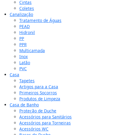
Cintas
Coletes
Canalização
Tratamento de Águas
PEAD
Hidronil
PP
PPR
Multicamada
Inox
Latão
PVC
Casa
Tapetes
Artigos para a Casa
Primeiros Socorros
Produtos de Limpeza
Casa de Banho
Proteção de Duche
Acessórios para Sanitários
Acessórios para Torneiras
Acessórios WC
Bases de Duche