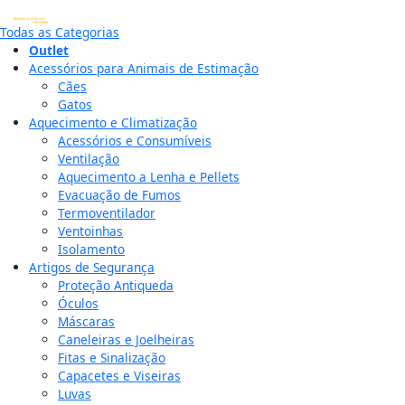
Todas as Categorias
Outlet
Acessórios para Animais de Estimação
Cães
Gatos
Aquecimento e Climatização
Acessórios e Consumíveis
Ventilação
Aquecimento a Lenha e Pellets
Evacuação de Fumos
Termoventilador
Ventoinhas
Isolamento
Artigos de Segurança
Proteção Antiqueda
Óculos
Máscaras
Caneleiras e Joelheiras
Fitas e Sinalização
Capacetes e Viseiras
Luvas