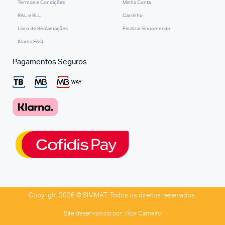
Termos e Condições
Minha Conta
RAL e RLL
Carrinho
Livro de Reclamações
Finalizar Encomenda
Klarna FAQ
Pagamentos Seguros
Copyright 2026 © SIMMAT. Todos os direitos reservados.
Site desenvolvido por:
Vítor Carneiro