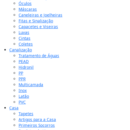
Óculos
Máscaras
Caneleiras e Joelheiras
Fitas e Sinalização
Capacetes e Viseiras
Luvas
Cintas
Coletes
Canalização
Tratamento de Águas
PEAD
Hidronil
PP
PPR
Multicamada
Inox
Latão
PVC
Casa
Tapetes
Artigos para a Casa
Primeiros Socorros