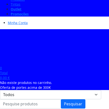
Tintas
Outlet
Promoções
Minha Conta
0
Total
0,00
€
Não existe produtos no carrinho.
Oferta de portes acima de 300€
Pesquisar