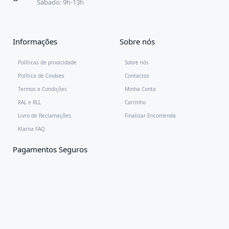
Sábado: 9h-13h
Informações
Sobre nós
Políticas de privacidade
Sobre nós
Política de Cookies
Contactos
Termos e Condições
Minha Conta
RAL e RLL
Carrinho
Livro de Reclamações
Finalizar Encomenda
Klarna FAQ
Pagamentos Seguros