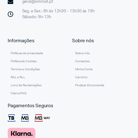
geral@simmat.pt
Seg. a Sex.: 8h às 12h30 - 13h30 às 19h
Sábado: 9h-13h
Informações
Sobre nós
Políticas de privacidade
Sobre nós
Política de Cookies
Contactos
Termos e Condições
Minha Conta
RAL e RLL
Carrinho
Livro de Reclamações
Finalizar Encomenda
Klarna FAQ
Pagamentos Seguros