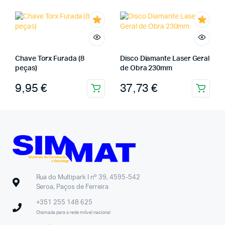
Chave Torx Furada (8
Disco Diamante Laser Geral
peças)
de Obra 230mm
9,95
€
37,73
€
Rua do Multipark I nº 39, 4595-542
Seroa, Paços de Ferreira
+351 255 148 625
Chamada para a rede móvel nacional