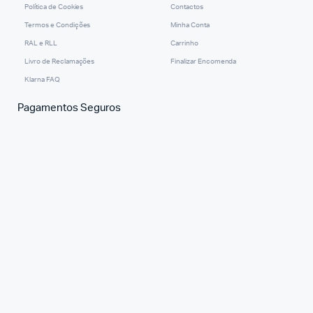
Política de Cookies
Contactos
Termos e Condições
Minha Conta
RAL e RLL
Carrinho
Livro de Reclamações
Finalizar Encomenda
Klarna FAQ
Pagamentos Seguros