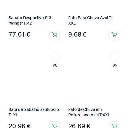
Sapato Desportivo S-3
Fato Para Chuva Azul T.:
“Wings” T.:42
XXL
77,01
€
9,68
€
Bata de trabalho azul 65/35
Fato de Chuva em
T.: XL
Poliuretano Azul T:XXL
20,96
€
26,69
€