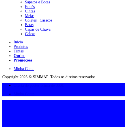
Sapatos e Botas
Bonés
Cintas
Meias
Coletes | Casacos
Batas
Capas de Chuva
Calças
Início
Produtos
Tintas
Outlet
Promoções
Minha Conta
Copyright 2026 © SIMMAT. Todos os direitos reservados.
Oferta de portes acima de 300€
Minha Conta