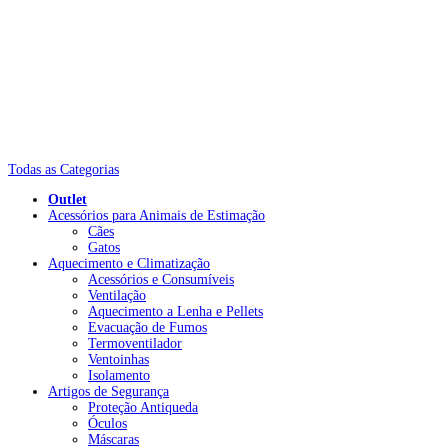
Todas as Categorias
Outlet
Acessórios para Animais de Estimação
Cães
Gatos
Aquecimento e Climatização
Acessórios e Consumíveis
Ventilação
Aquecimento a Lenha e Pellets
Evacuação de Fumos
Termoventilador
Ventoinhas
Isolamento
Artigos de Segurança
Proteção Antiqueda
Óculos
Máscaras