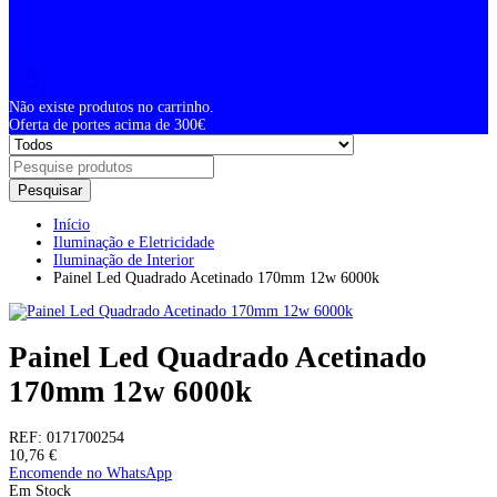
0
Total
0,00
€
Não existe produtos no carrinho.
Oferta de portes acima de 300€
Pesquisar
Início
Iluminação e Eletricidade
Iluminação de Interior
Painel Led Quadrado Acetinado 170mm 12w 6000k
Painel Led Quadrado Acetinado
170mm 12w 6000k
REF:
0171700254
10,76
€
Encomende no WhatsApp
Em Stock