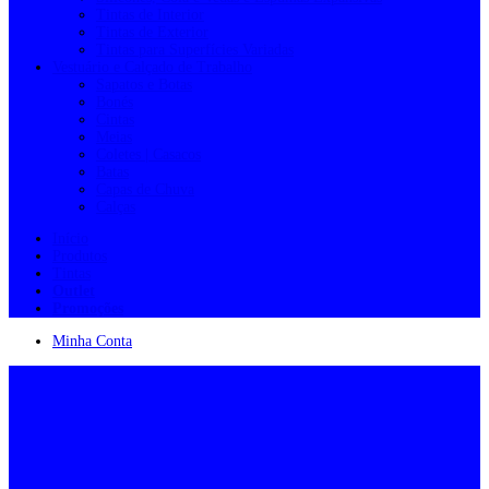
Tintas de Interior
Tintas de Exterior
Tintas para Superfícies Variadas
Vestuário e Calçado de Trabalho
Sapatos e Botas
Bonés
Cintas
Meias
Coletes | Casacos
Batas
Capas de Chuva
Calças
Início
Produtos
Tintas
Outlet
Promoções
Minha Conta