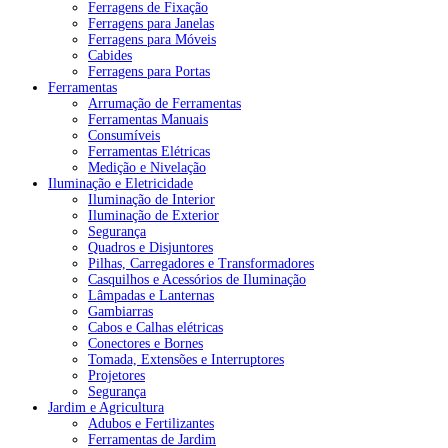
Ferragens de Fixação
Ferragens para Janelas
Ferragens para Móveis
Cabides
Ferragens para Portas
Ferramentas
Arrumação de Ferramentas
Ferramentas Manuais
Consumíveis
Ferramentas Elétricas
Medição e Nivelação
Iluminação e Eletricidade
Iluminação de Interior
Iluminação de Exterior
Segurança
Quadros e Disjuntores
Pilhas, Carregadores e Transformadores
Casquilhos e Acessórios de Iluminação
Lâmpadas e Lanternas
Gambiarras
Cabos e Calhas elétricas
Conectores e Bornes
Tomada, Extensões e Interruptores
Projetores
Segurança
Jardim e Agricultura
Adubos e Fertilizantes
Ferramentas de Jardim