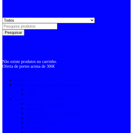
Pesquisar
Entrar
Conta
0
Total
0,00
€
Não existe produtos no carrinho.
Oferta de portes acima de 300€
Todas as Categorias
Outlet
Acessórios para Animais de Estimação
Cães
Gatos
Aquecimento e Climatização
Acessórios e Consumíveis
Ventilação
Aquecimento a Lenha e Pellets
Evacuação de Fumos
Termoventilador
Ventoinhas
Isolamento