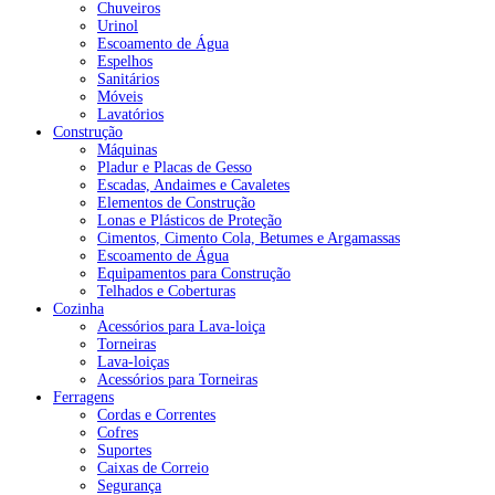
Chuveiros
Urinol
Escoamento de Água
Espelhos
Sanitários
Móveis
Lavatórios
Construção
Máquinas
Pladur e Placas de Gesso
Escadas, Andaimes e Cavaletes
Elementos de Construção
Lonas e Plásticos de Proteção
Cimentos, Cimento Cola, Betumes e Argamassas
Escoamento de Água
Equipamentos para Construção
Telhados e Coberturas
Cozinha
Acessórios para Lava-loiça
Torneiras
Lava-loiças
Acessórios para Torneiras
Ferragens
Cordas e Correntes
Cofres
Suportes
Caixas de Correio
Segurança