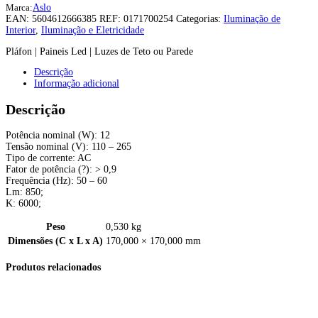
Marca:
Aslo
EAN:
5604612666385
REF:
0171700254
Categorias:
Iluminação de
Interior
,
Iluminação e Eletricidade
Pláfon | Paineis Led | Luzes de Teto ou Parede
Descrição
Informação adicional
Descrição
Potência nominal (W): 12
Tensão nominal (V): 110 – 265
Tipo de corrente: AC
Fator de potência (?): > 0,9
Frequência (Hz): 50 – 60
Lm: 850;
K: 6000;
Peso
0,530 kg
Dimensões (C x L x A)
170,000 × 170,000 mm
Produtos relacionados