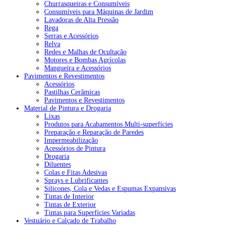
Churrasqueiras e Consumíveis
Consumíveis para Máquinas de Jardim
Lavadoras de Alta Pressão
Rega
Serras e Acessórios
Relva
Redes e Malhas de Ocultação
Motores e Bombas Agrícolas
Mangueira e Acessórios
Pavimentos e Revestimentos
Acessórios
Pastilhas Cerâmicas
Pavimentos e Revestimentos
Material de Pintura e Drogaria
Lixas
Produtos para Acabamentos Multi-superfícies
Preparação e Reparação de Paredes
Impermeabilização
Acessórios de Pintura
Drogaria
Diluentes
Colas e Fitas Adesivas
Sprays e Lubrificantes
Silicones, Cola e Vedas e Espumas Expansivas
Tintas de Interior
Tintas de Exterior
Tintas para Superfícies Variadas
Vestuário e Calçado de Trabalho