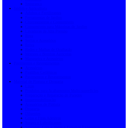
Segurança
Jardim e Agricultura
Adubos e Fertilizantes
Ferramentas de Jardim
Churrasqueiras e Consumíveis
Consumíveis para Máquinas de Jardim
Lavadoras de Alta Pressão
Rega
Serras e Acessórios
Relva
Redes e Malhas de Ocultação
Motores e Bombas Agrícolas
Mangueira e Acessórios
Pavimentos e Revestimentos
Acessórios
Pastilhas Cerâmicas
Pavimentos e Revestimentos
Material de Pintura e Drogaria
Lixas
Produtos para Acabamentos Multi-superfícies
Preparação e Reparação de Paredes
Impermeabilização
Acessórios de Pintura
Drogaria
Diluentes
Colas e Fitas Adesivas
Sprays e Lubrificantes
Silicones, Cola e Vedas e Espumas Expansivas