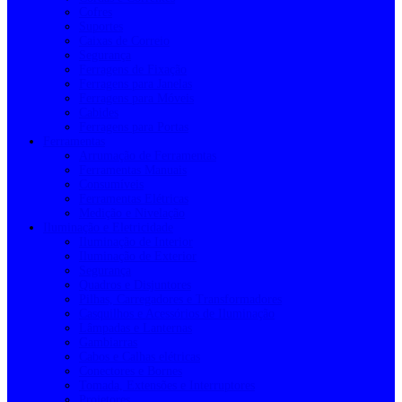
Cofres
Suportes
Caixas de Correio
Segurança
Ferragens de Fixação
Ferragens para Janelas
Ferragens para Móveis
Cabides
Ferragens para Portas
Ferramentas
Arrumação de Ferramentas
Ferramentas Manuais
Consumíveis
Ferramentas Elétricas
Medição e Nivelação
Iluminação e Eletricidade
Iluminação de Interior
Iluminação de Exterior
Segurança
Quadros e Disjuntores
Pilhas, Carregadores e Transformadores
Casquilhos e Acessórios de Iluminação
Lâmpadas e Lanternas
Gambiarras
Cabos e Calhas elétricas
Conectores e Bornes
Tomada, Extensões e Interruptores
Projetores