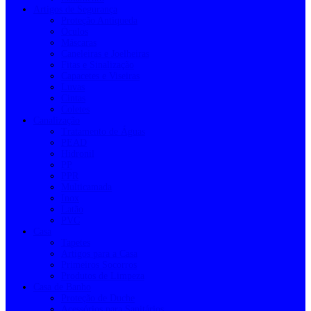
Artigos de Segurança
Proteção Antiqueda
Óculos
Máscaras
Caneleiras e Joelheiras
Fitas e Sinalização
Capacetes e Viseiras
Luvas
Cintas
Coletes
Canalização
Tratamento de Águas
PEAD
Hidronil
PP
PPR
Multicamada
Inox
Latão
PVC
Casa
Tapetes
Artigos para a Casa
Primeiros Socorros
Produtos de Limpeza
Casa de Banho
Proteção de Duche
Acessórios para Sanitários