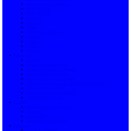
Acessórios para Torneiras
Acessórios WC
Bases de Duche
Torneiras
Chuveiros
Urinol
Escoamento de Água
Espelhos
Sanitários
Móveis
Lavatórios
Construção
Máquinas
Pladur e Placas de Gesso
Escadas, Andaimes e Cavaletes
Elementos de Construção
Lonas e Plásticos de Proteção
Cimentos, Cimento Cola, Betumes e Argamassas
Escoamento de Água
Equipamentos para Construção
Telhados e Coberturas
Cozinha
Acessórios para Lava-loiça
Torneiras
Lava-loiças
Acessórios para Torneiras
Ferragens
Cordas e Correntes