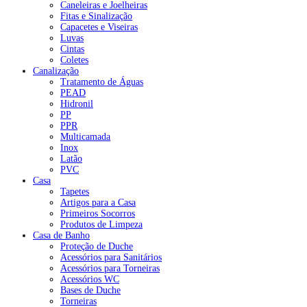
Caneleiras e Joelheiras
Fitas e Sinalização
Capacetes e Viseiras
Luvas
Cintas
Coletes
Canalização
Tratamento de Águas
PEAD
Hidronil
PP
PPR
Multicamada
Inox
Latão
PVC
Casa
Tapetes
Artigos para a Casa
Primeiros Socorros
Produtos de Limpeza
Casa de Banho
Proteção de Duche
Acessórios para Sanitários
Acessórios para Torneiras
Acessórios WC
Bases de Duche
Torneiras