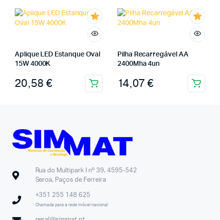
Aplique LED Estanque Oval
Pilha Recarregável AA
15W 4000K
2400Mha 4un
20,58
€
14,07
€
Rua do Multipark I nº 39, 4595-542
Seroa, Paços de Ferreira
+351 255 148 625
Chamada para a rede móvel nacional
geral@simmat.pt