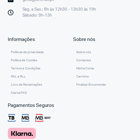
Seg. a Sex.: 8h às 12h30 - 13h30 às 19h
Sábado: 9h-13h
Informações
Sobre nós
Políticas de privacidade
Sobre nós
Política de Cookies
Contactos
Termos e Condições
Minha Conta
RAL e RLL
Carrinho
Livro de Reclamações
Finalizar Encomenda
Klarna FAQ
Pagamentos Seguros