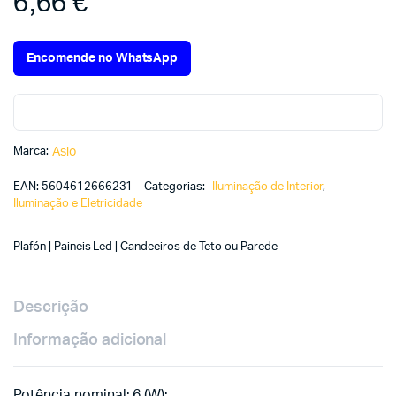
6,66
€
Encomende no WhatsApp
Marca:
Aslo
EAN:
5604612666231
Categorias:
Iluminação de Interior
,
Iluminação e Eletricidade
Plafón | Paineis Led | Candeeiros de Teto ou Parede
Descrição
Informação adicional
Potência nominal: 6 (W);