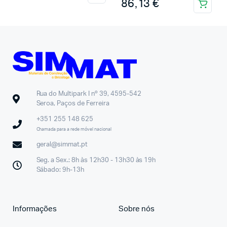
86,13
€
Rua do Multipark I nº 39, 4595-542
Seroa, Paços de Ferreira
+351 255 148 625
Chamada para a rede móvel nacional
geral@simmat.pt
Seg. a Sex.: 8h às 12h30 - 13h30 às 19h
Sábado: 9h-13h
Informações
Sobre nós