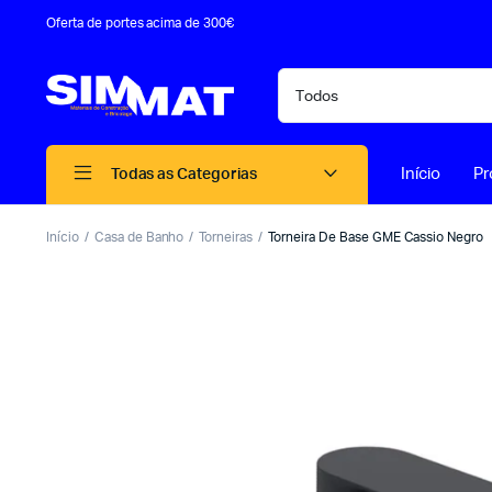
Oferta de portes acima de 300€
Início
Pr
Todas as Categorias
Início
Casa de Banho
Torneiras
Torneira De Base GME Cassio Negro