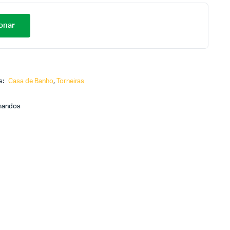
onar
s:
Casa de Banho
,
Torneiras
omandos