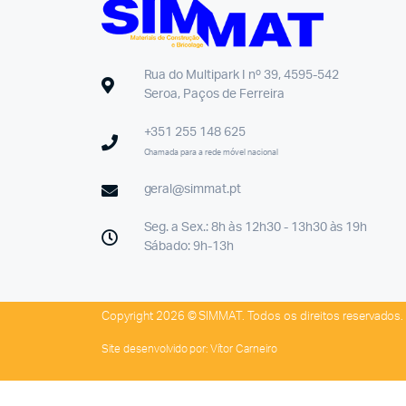
Rua do Multipark I nº 39, 4595-542
Seroa, Paços de Ferreira
+351 255 148 625
Chamada para a rede móvel nacional
geral@simmat.pt
Seg. a Sex.: 8h às 12h30 - 13h30 às 19h
Sábado: 9h-13h
Copyright 2026 © SIMMAT. Todos os direitos reservados.
Site desenvolvido por:
Vítor Carneiro