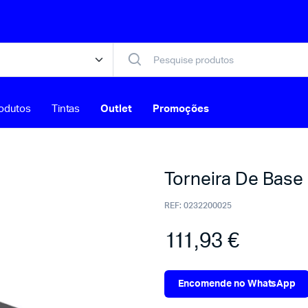
odutos
Tintas
Outlet
Promoções
Torneira De Base
REF:
0232200025
111,93
€
Encomende no WhatsApp