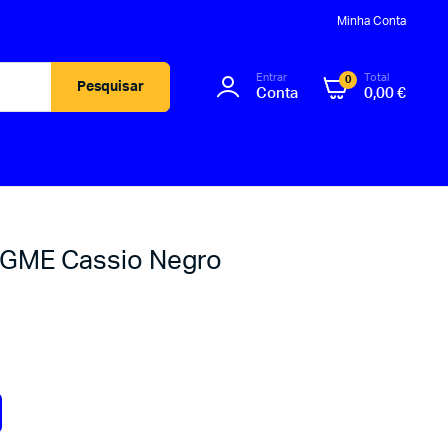
Minha Conta
Entrar
Total
0
Pesquisar
Conta
0,00
€
 GME Cassio Negro