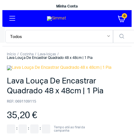
Minha Conta
0
Início
Cozinha
Lava-loiças
Lava Louça De Encastrar Quadrado 48 x 48cm | 1 Pia
Lava Louça De Encastrar
Quadrado 48 x 48cm | 1 Pia
REF:
0691109115
35,20
€
Tempo até ao final da
:
:
:
campanha