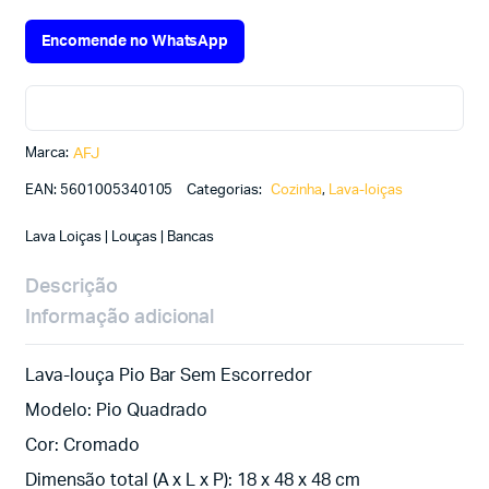
Encomende no WhatsApp
Marca:
AFJ
EAN:
5601005340105
Categorias:
Cozinha
,
Lava-loiças
Lava Loiças | Louças | Bancas
Descrição
Informação adicional
Lava-louça Pio Bar Sem Escorredor
Modelo: Pio Quadrado
Cor: Cromado
Dimensão total (A x L x P): 18 x 48 x 48 cm