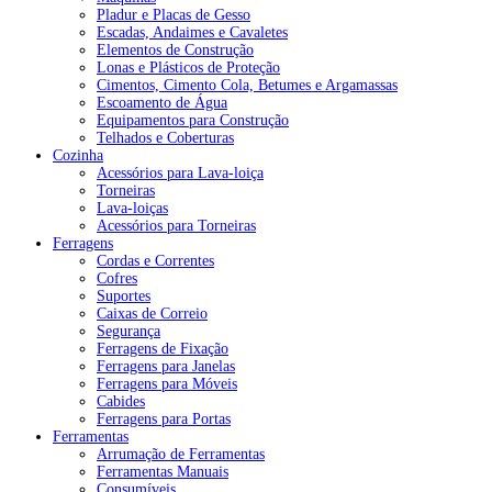
Pladur e Placas de Gesso
Escadas, Andaimes e Cavaletes
Elementos de Construção
Lonas e Plásticos de Proteção
Cimentos, Cimento Cola, Betumes e Argamassas
Escoamento de Água
Equipamentos para Construção
Telhados e Coberturas
Cozinha
Acessórios para Lava-loiça
Torneiras
Lava-loiças
Acessórios para Torneiras
Ferragens
Cordas e Correntes
Cofres
Suportes
Caixas de Correio
Segurança
Ferragens de Fixação
Ferragens para Janelas
Ferragens para Móveis
Cabides
Ferragens para Portas
Ferramentas
Arrumação de Ferramentas
Ferramentas Manuais
Consumíveis