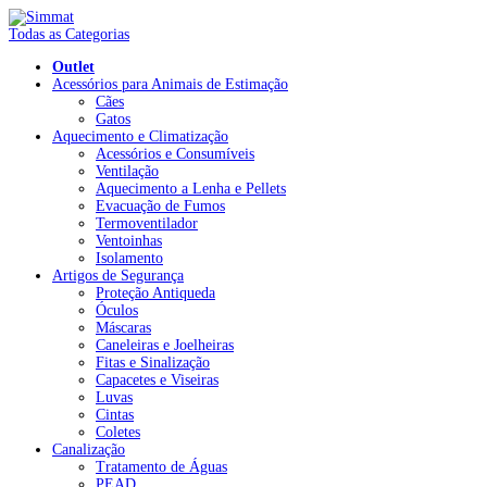
Todas as Categorias
Outlet
Acessórios para Animais de Estimação
Cães
Gatos
Aquecimento e Climatização
Acessórios e Consumíveis
Ventilação
Aquecimento a Lenha e Pellets
Evacuação de Fumos
Termoventilador
Ventoinhas
Isolamento
Artigos de Segurança
Proteção Antiqueda
Óculos
Máscaras
Caneleiras e Joelheiras
Fitas e Sinalização
Capacetes e Viseiras
Luvas
Cintas
Coletes
Canalização
Tratamento de Águas
PEAD