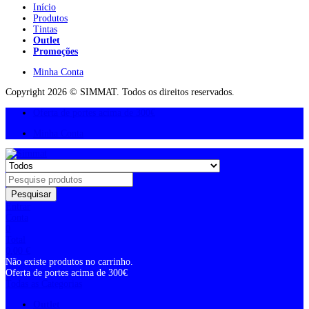
Início
Produtos
Tintas
Outlet
Promoções
Minha Conta
Copyright 2026 © SIMMAT. Todos os direitos reservados.
Oferta de portes acima de 300€
Minha Conta
Pesquisar
Entrar
Conta
0
Total
0,00
€
Não existe produtos no carrinho.
Oferta de portes acima de 300€
Todas as Categorias
Outlet