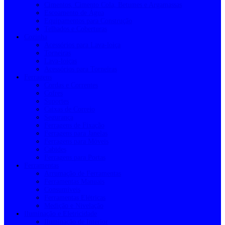
Cimentos, Cimento Cola, Betumes e Argamassas
Escoamento de Água
Equipamentos para Construção
Telhados e Coberturas
Cozinha
Acessórios para Lava-loiça
Torneiras
Lava-loiças
Acessórios para Torneiras
Ferragens
Cordas e Correntes
Cofres
Suportes
Caixas de Correio
Segurança
Ferragens de Fixação
Ferragens para Janelas
Ferragens para Móveis
Cabides
Ferragens para Portas
Ferramentas
Arrumação de Ferramentas
Ferramentas Manuais
Consumíveis
Ferramentas Elétricas
Medição e Nivelação
Iluminação e Eletricidade
Iluminação de Interior