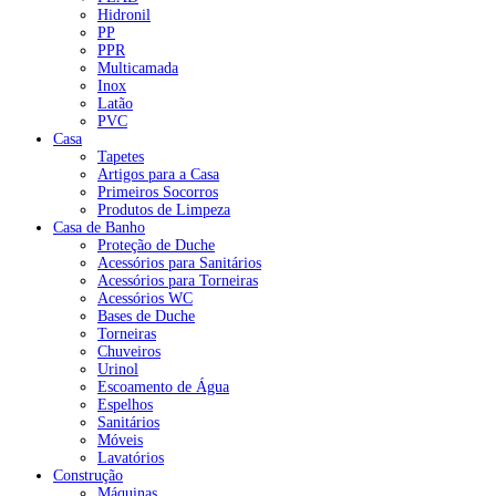
Hidronil
PP
PPR
Multicamada
Inox
Latão
PVC
Casa
Tapetes
Artigos para a Casa
Primeiros Socorros
Produtos de Limpeza
Casa de Banho
Proteção de Duche
Acessórios para Sanitários
Acessórios para Torneiras
Acessórios WC
Bases de Duche
Torneiras
Chuveiros
Urinol
Escoamento de Água
Espelhos
Sanitários
Móveis
Lavatórios
Construção
Máquinas