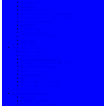
Iluminação de Exterior
Segurança
Quadros e Disjuntores
Pilhas, Carregadores e Transformadores
Casquilhos e Acessórios de Iluminação
Lâmpadas e Lanternas
Gambiarras
Cabos e Calhas elétricas
Conectores e Bornes
Tomada, Extensões e Interruptores
Projetores
Segurança
Jardim e Agricultura
Adubos e Fertilizantes
Ferramentas de Jardim
Churrasqueiras e Consumíveis
Consumíveis para Máquinas de Jardim
Lavadoras de Alta Pressão
Rega
Serras e Acessórios
Relva
Redes e Malhas de Ocultação
Motores e Bombas Agrícolas
Mangueira e Acessórios
Pavimentos e Revestimentos
Acessórios
Pastilhas Cerâmicas
Pavimentos e Revestimentos