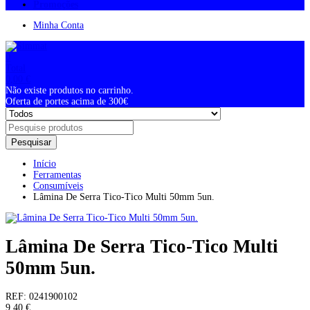
Promoções
Minha Conta
0
Total
0,00
€
Não existe produtos no carrinho.
Oferta de portes acima de 300€
Pesquisar
Início
Ferramentas
Consumíveis
Lâmina De Serra Tico-Tico Multi 50mm 5un.
Lâmina De Serra Tico-Tico Multi
50mm 5un.
REF:
0241900102
9,40
€