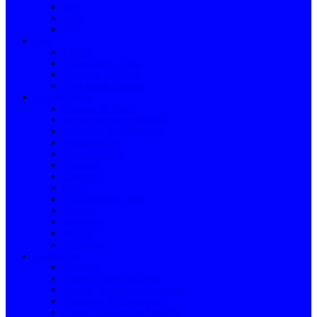
Inox
Latão
PVC
Casa
Tapetes
Artigos para a Casa
Primeiros Socorros
Produtos de Limpeza
Casa de Banho
Proteção de Duche
Acessórios para Sanitários
Acessórios para Torneiras
Acessórios WC
Bases de Duche
Torneiras
Chuveiros
Urinol
Escoamento de Água
Espelhos
Sanitários
Móveis
Lavatórios
Construção
Máquinas
Pladur e Placas de Gesso
Escadas, Andaimes e Cavaletes
Elementos de Construção
Lonas e Plásticos de Proteção