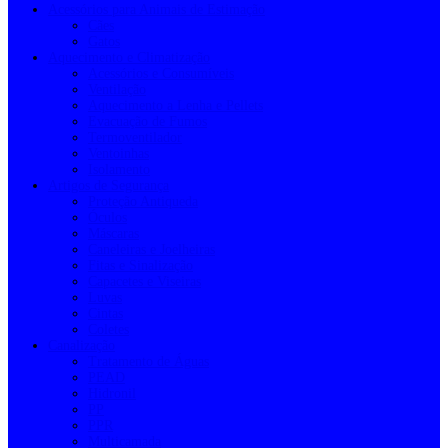
Acessórios para Animais de Estimação
Cães
Gatos
Aquecimento e Climatização
Acessórios e Consumíveis
Ventilação
Aquecimento a Lenha e Pellets
Evacuação de Fumos
Termoventilador
Ventoinhas
Isolamento
Artigos de Segurança
Proteção Antiqueda
Óculos
Máscaras
Caneleiras e Joelheiras
Fitas e Sinalização
Capacetes e Viseiras
Luvas
Cintas
Coletes
Canalização
Tratamento de Águas
PEAD
Hidronil
PP
PPR
Multicamada