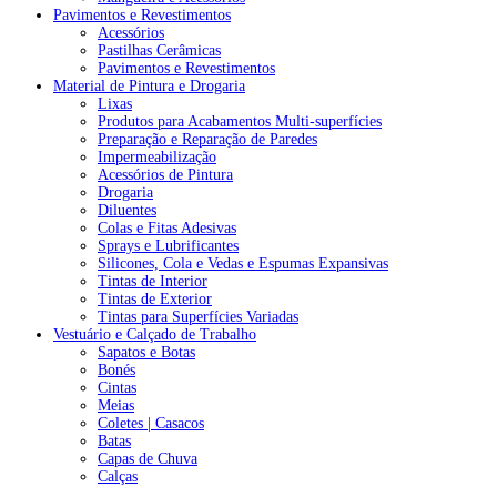
Pavimentos e Revestimentos
Acessórios
Pastilhas Cerâmicas
Pavimentos e Revestimentos
Material de Pintura e Drogaria
Lixas
Produtos para Acabamentos Multi-superfícies
Preparação e Reparação de Paredes
Impermeabilização
Acessórios de Pintura
Drogaria
Diluentes
Colas e Fitas Adesivas
Sprays e Lubrificantes
Silicones, Cola e Vedas e Espumas Expansivas
Tintas de Interior
Tintas de Exterior
Tintas para Superfícies Variadas
Vestuário e Calçado de Trabalho
Sapatos e Botas
Bonés
Cintas
Meias
Coletes | Casacos
Batas
Capas de Chuva
Calças