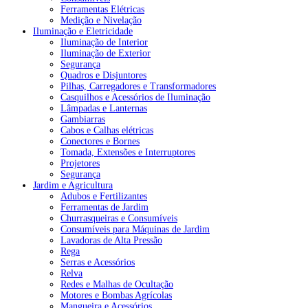
Ferramentas Elétricas
Medição e Nivelação
Iluminação e Eletricidade
Iluminação de Interior
Iluminação de Exterior
Segurança
Quadros e Disjuntores
Pilhas, Carregadores e Transformadores
Casquilhos e Acessórios de Iluminação
Lâmpadas e Lanternas
Gambiarras
Cabos e Calhas elétricas
Conectores e Bornes
Tomada, Extensões e Interruptores
Projetores
Segurança
Jardim e Agricultura
Adubos e Fertilizantes
Ferramentas de Jardim
Churrasqueiras e Consumíveis
Consumíveis para Máquinas de Jardim
Lavadoras de Alta Pressão
Rega
Serras e Acessórios
Relva
Redes e Malhas de Ocultação
Motores e Bombas Agrícolas
Mangueira e Acessórios