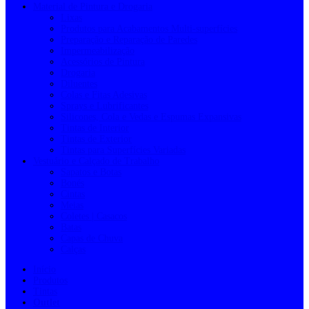
Material de Pintura e Drogaria
Lixas
Produtos para Acabamentos Multi-superfícies
Preparação e Reparação de Paredes
Impermeabilização
Acessórios de Pintura
Drogaria
Diluentes
Colas e Fitas Adesivas
Sprays e Lubrificantes
Silicones, Cola e Vedas e Espumas Expansivas
Tintas de Interior
Tintas de Exterior
Tintas para Superfícies Variadas
Vestuário e Calçado de Trabalho
Sapatos e Botas
Bonés
Cintas
Meias
Coletes | Casacos
Batas
Capas de Chuva
Calças
Início
Produtos
Tintas
Outlet