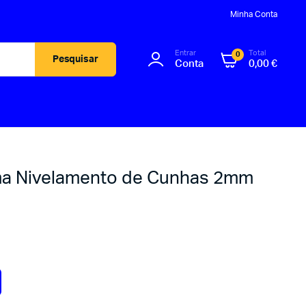
Minha Conta
Entrar
Total
0
Pesquisar
Conta
0,00
€
ema Nivelamento de Cunhas 2mm