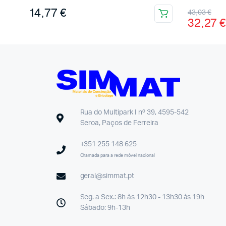
14,77
€
43,03
€
32,27
€
Rua do Multipark I nº 39, 4595-542
Seroa, Paços de Ferreira
+351 255 148 625
Chamada para a rede móvel nacional
geral@simmat.pt
Seg. a Sex.: 8h às 12h30 - 13h30 às 19h
Sábado: 9h-13h