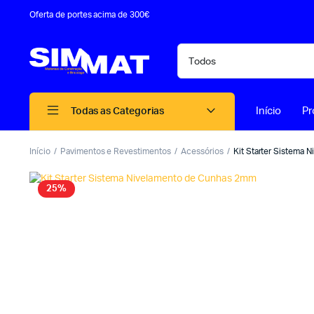
Oferta de portes acima de 300€
Início
Pr
Todas as Categorias
Início
Pavimentos e Revestimentos
Acessórios
Kit Starter Sistema
25%