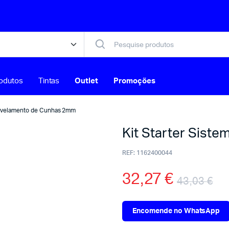
odutos
Tintas
Outlet
Promoções
 Nivelamento de Cunhas 2mm
Kit Starter Sist
REF:
1162400044
32,27
€
43,03
€
Encomende no WhatsApp