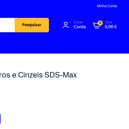
Minha Conta
Entrar
Total
0
Pesquisar
Conta
0,00
€
iros e Cinzeis SDS-Max