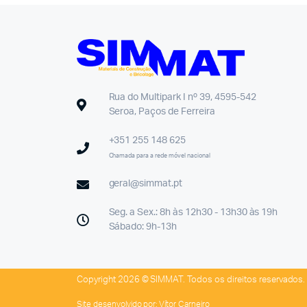
Rua do Multipark I nº 39, 4595-542
Seroa, Paços de Ferreira
+351 255 148 625
Chamada para a rede móvel nacional
geral@simmat.pt
Seg. a Sex.: 8h às 12h30 - 13h30 às 19h
Sábado: 9h-13h
Copyright 2026 © SIMMAT. Todos os direitos reservados.
Site desenvolvido por:
Vítor Carneiro