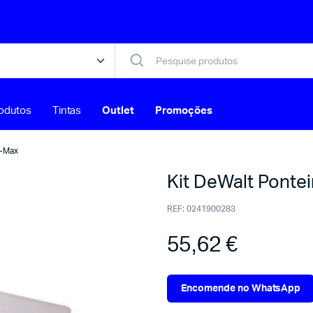
odutos
Tintas
Outlet
Promoções
S-Max
Kit DeWalt Ponte
REF:
0241900283
55,62
€
Encomende no WhatsApp