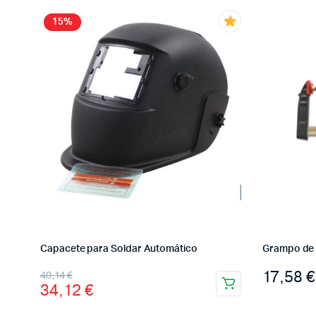
15%
Capacete para Soldar Automático
Grampo de
17,58
€
40,14
€
34,12
€