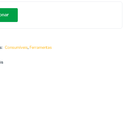
onar
s:
Consumíveis
,
Ferramentas
is