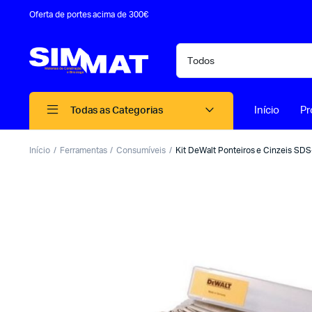
Oferta de portes acima de 300€
Início
Pr
Todas as Categorias
Início
Ferramentas
Consumíveis
Kit DeWalt Ponteiros e Cinzeis SD