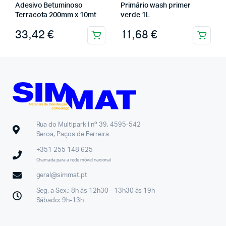
Adesivo Betuminoso
Primário wash primer
Terracota 200mm x 10mt
verde 1L
33,42
€
11,68
€
Rua do Multipark I nº 39, 4595-542
Seroa, Paços de Ferreira
+351 255 148 625
Chamada para a rede móvel nacional
geral@simmat.pt
Seg. a Sex.: 8h às 12h30 - 13h30 às 19h
Sábado: 9h-13h