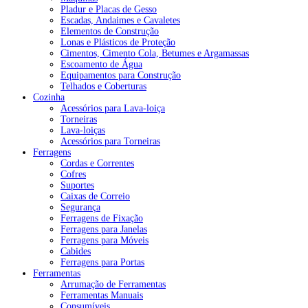
Pladur e Placas de Gesso
Escadas, Andaimes e Cavaletes
Elementos de Construção
Lonas e Plásticos de Proteção
Cimentos, Cimento Cola, Betumes e Argamassas
Escoamento de Água
Equipamentos para Construção
Telhados e Coberturas
Cozinha
Acessórios para Lava-loiça
Torneiras
Lava-loiças
Acessórios para Torneiras
Ferragens
Cordas e Correntes
Cofres
Suportes
Caixas de Correio
Segurança
Ferragens de Fixação
Ferragens para Janelas
Ferragens para Móveis
Cabides
Ferragens para Portas
Ferramentas
Arrumação de Ferramentas
Ferramentas Manuais
Consumíveis