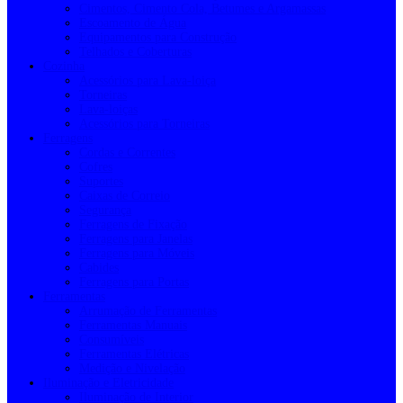
Cimentos, Cimento Cola, Betumes e Argamassas
Escoamento de Água
Equipamentos para Construção
Telhados e Coberturas
Cozinha
Acessórios para Lava-loiça
Torneiras
Lava-loiças
Acessórios para Torneiras
Ferragens
Cordas e Correntes
Cofres
Suportes
Caixas de Correio
Segurança
Ferragens de Fixação
Ferragens para Janelas
Ferragens para Móveis
Cabides
Ferragens para Portas
Ferramentas
Arrumação de Ferramentas
Ferramentas Manuais
Consumíveis
Ferramentas Elétricas
Medição e Nivelação
Iluminação e Eletricidade
Iluminação de Interior