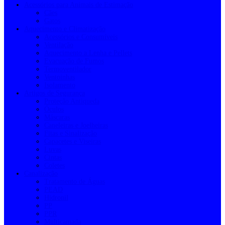
Acessórios para Animais de Estimação
Cães
Gatos
Aquecimento e Climatização
Acessórios e Consumíveis
Ventilação
Aquecimento a Lenha e Pellets
Evacuação de Fumos
Termoventilador
Ventoinhas
Isolamento
Artigos de Segurança
Proteção Antiqueda
Óculos
Máscaras
Caneleiras e Joelheiras
Fitas e Sinalização
Capacetes e Viseiras
Luvas
Cintas
Coletes
Canalização
Tratamento de Águas
PEAD
Hidronil
PP
PPR
Multicamada