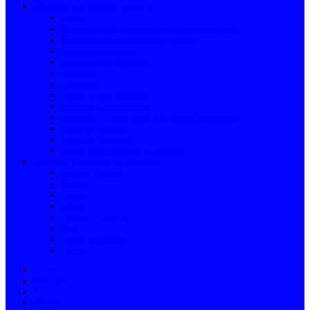
Material de Pintura e Drogaria
Lixas
Produtos para Acabamentos Multi-superfícies
Preparação e Reparação de Paredes
Impermeabilização
Acessórios de Pintura
Drogaria
Diluentes
Colas e Fitas Adesivas
Sprays e Lubrificantes
Silicones, Cola e Vedas e Espumas Expansivas
Tintas de Interior
Tintas de Exterior
Tintas para Superfícies Variadas
Vestuário e Calçado de Trabalho
Sapatos e Botas
Bonés
Cintas
Meias
Coletes | Casacos
Batas
Capas de Chuva
Calças
Início
Produtos
Tintas
Outlet