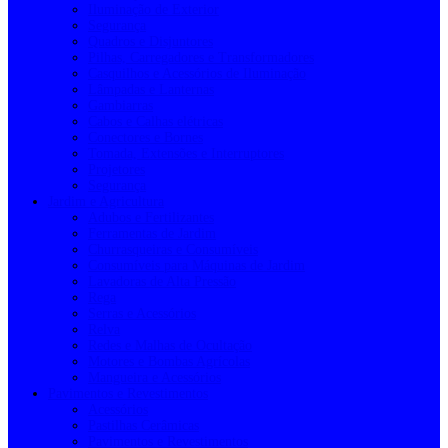
Iluminação de Exterior
Segurança
Quadros e Disjuntores
Pilhas, Carregadores e Transformadores
Casquilhos e Acessórios de Iluminação
Lâmpadas e Lanternas
Gambiarras
Cabos e Calhas elétricas
Conectores e Bornes
Tomada, Extensões e Interruptores
Projetores
Segurança
Jardim e Agricultura
Adubos e Fertilizantes
Ferramentas de Jardim
Churrasqueiras e Consumíveis
Consumíveis para Máquinas de Jardim
Lavadoras de Alta Pressão
Rega
Serras e Acessórios
Relva
Redes e Malhas de Ocultação
Motores e Bombas Agrícolas
Mangueira e Acessórios
Pavimentos e Revestimentos
Acessórios
Pastilhas Cerâmicas
Pavimentos e Revestimentos