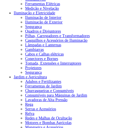
Ferramentas Elétricas
Medição e Nivelação
Iluminação e Eletricidade
Iluminação de Interior
Iluminação de Exterior
Segurança
Quadros e Disjuntores
Pilhas, Carregadores e Transformadores
Casquilhos e Acessórios de Iluminação
Lâmpadas e Lanternas
Gambiarras
Cabos e Calhas elétricas
Conectores e Bornes
Tomada, Extensões e Interruptores
Projetores
Segurança
Jardim e Agricultura
Adubos e Fertilizantes
Ferramentas de Jardim
Churrasqueiras e Consumíveis
Consumíveis para Máquinas de Jardim
Lavadoras de Alta Pressão
Rega
Serras e Acessórios
Relva
Redes e Malhas de Ocultação
Motores e Bombas Agrícolas
Mangueira e Acessórios