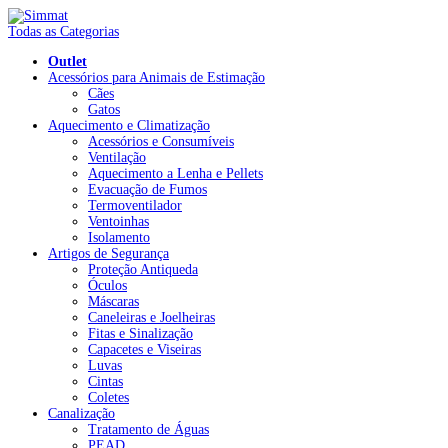
Todas as Categorias
Outlet
Acessórios para Animais de Estimação
Cães
Gatos
Aquecimento e Climatização
Acessórios e Consumíveis
Ventilação
Aquecimento a Lenha e Pellets
Evacuação de Fumos
Termoventilador
Ventoinhas
Isolamento
Artigos de Segurança
Proteção Antiqueda
Óculos
Máscaras
Caneleiras e Joelheiras
Fitas e Sinalização
Capacetes e Viseiras
Luvas
Cintas
Coletes
Canalização
Tratamento de Águas
PEAD