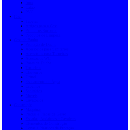
Inox
Latão
PVC
Casa
Tapetes
Artigos para a Casa
Primeiros Socorros
Produtos de Limpeza
Casa de Banho
Proteção de Duche
Acessórios para Sanitários
Acessórios para Torneiras
Acessórios WC
Bases de Duche
Torneiras
Chuveiros
Urinol
Escoamento de Água
Espelhos
Sanitários
Móveis
Lavatórios
Construção
Máquinas
Pladur e Placas de Gesso
Escadas, Andaimes e Cavaletes
Elementos de Construção
Lonas e Plásticos de Proteção