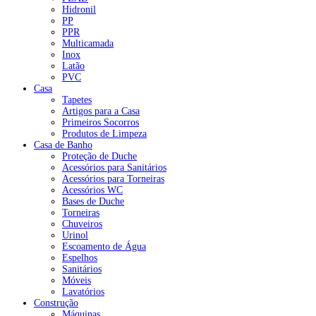
Hidronil
PP
PPR
Multicamada
Inox
Latão
PVC
Casa
Tapetes
Artigos para a Casa
Primeiros Socorros
Produtos de Limpeza
Casa de Banho
Proteção de Duche
Acessórios para Sanitários
Acessórios para Torneiras
Acessórios WC
Bases de Duche
Torneiras
Chuveiros
Urinol
Escoamento de Água
Espelhos
Sanitários
Móveis
Lavatórios
Construção
Máquinas