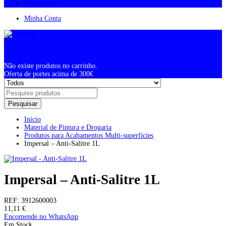
Promoções
Minha Conta
0
Total
0,00
€
Não existe produtos no carrinho.
Oferta de portes acima de 300€
Pesquisar
Início
Material de Pintura e Drogaria
Produtos para Acabamentos Multi-superfícies
Impersal – Anti-Salitre 1L
Impersal – Anti-Salitre 1L
REF:
3912600003
11,11
€
Encomende no WhatsApp
Em Stock