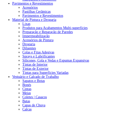
Pavimentos e Revestimentos
Acessórios
Pastilhas Cerâmicas
Pavimentos e Revestimentos
Material de Pintura e Drogaria
Lixas
Produtos para Acabamentos Multi-superfícies
Preparação e Reparação de Paredes
Impermeabilização
Acessórios de Pintura
Drogaria
Diluentes
Colas e Fitas Adesivas
Sprays e Lubrificantes
Silicones, Cola e Vedas e Espumas Expansivas
Tintas de Interior
Tintas de Exterior
Tintas para Superfícies Variadas
Vestuário e Calçado de Trabalho
Sapatos e Botas
Bonés
Cintas
Meias
Coletes | Casacos
Batas
Capas de Chuva
Calças