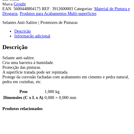
Marca:
Grouht
EAN:
5600448804175
REF:
3912600003
Categorias:
Material de Pintura e
Drogaria
,
Produtos para Acabamentos Multi-superfícies
Selantes Anti-Salitre | Protetores de Pinturas
Descrição
Informação adicional
Descrição
Selante anti-salitre.
Cria uma barreira à humidade.
Protecção das pinturas.
A superfície tratada pode ser repintada.
Protege da corrosão fachadas com acabamento em cimento e pedra natural,
pedra em cozinhas, etc.
Peso
1,000 kg
Dimensões (C x L x A)
0,000 × 0,000 mm
Produtos relacionados