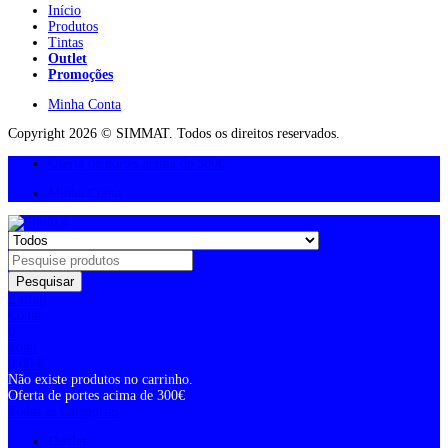
Início
Produtos
Tintas
Outlet
Promoções
Minha Conta
Copyright 2026 © SIMMAT. Todos os direitos reservados.
Oferta de portes acima de 300€
Minha Conta
Pesquisar
Entrar
Conta
0
Total
0,00
€
Não existe produtos no carrinho.
Oferta de portes acima de 300€
Todas as Categorias
Outlet