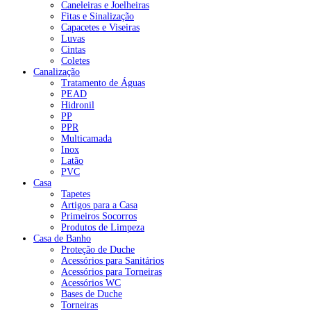
Caneleiras e Joelheiras
Fitas e Sinalização
Capacetes e Viseiras
Luvas
Cintas
Coletes
Canalização
Tratamento de Águas
PEAD
Hidronil
PP
PPR
Multicamada
Inox
Latão
PVC
Casa
Tapetes
Artigos para a Casa
Primeiros Socorros
Produtos de Limpeza
Casa de Banho
Proteção de Duche
Acessórios para Sanitários
Acessórios para Torneiras
Acessórios WC
Bases de Duche
Torneiras