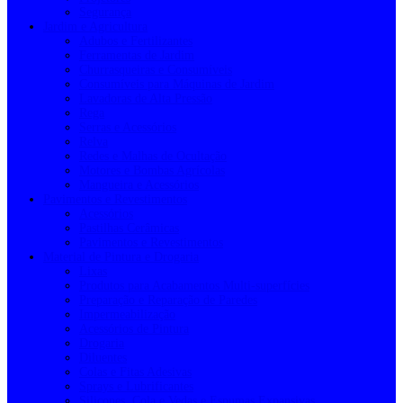
Segurança
Jardim e Agricultura
Adubos e Fertilizantes
Ferramentas de Jardim
Churrasqueiras e Consumíveis
Consumíveis para Máquinas de Jardim
Lavadoras de Alta Pressão
Rega
Serras e Acessórios
Relva
Redes e Malhas de Ocultação
Motores e Bombas Agrícolas
Mangueira e Acessórios
Pavimentos e Revestimentos
Acessórios
Pastilhas Cerâmicas
Pavimentos e Revestimentos
Material de Pintura e Drogaria
Lixas
Produtos para Acabamentos Multi-superfícies
Preparação e Reparação de Paredes
Impermeabilização
Acessórios de Pintura
Drogaria
Diluentes
Colas e Fitas Adesivas
Sprays e Lubrificantes
Silicones, Cola e Vedas e Espumas Expansivas