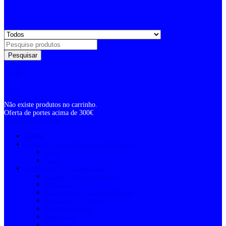
Pesquisar
Entrar
Conta
0
Total
0,00
€
Não existe produtos no carrinho.
Oferta de portes acima de 300€
Todas as Categorias
Outlet
Acessórios para Animais de Estimação
Cães
Gatos
Aquecimento e Climatização
Acessórios e Consumíveis
Ventilação
Aquecimento a Lenha e Pellets
Evacuação de Fumos
Termoventilador
Ventoinhas
Isolamento