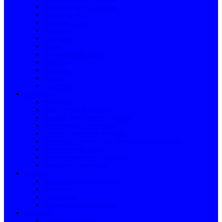
Acessórios para Torneiras
Acessórios WC
Bases de Duche
Torneiras
Chuveiros
Urinol
Escoamento de Água
Espelhos
Sanitários
Móveis
Lavatórios
Construção
Máquinas
Pladur e Placas de Gesso
Escadas, Andaimes e Cavaletes
Elementos de Construção
Lonas e Plásticos de Proteção
Cimentos, Cimento Cola, Betumes e Argamassas
Escoamento de Água
Equipamentos para Construção
Telhados e Coberturas
Cozinha
Acessórios para Lava-loiça
Torneiras
Lava-loiças
Acessórios para Torneiras
Ferragens
Cordas e Correntes