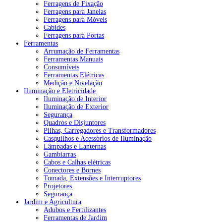
Ferragens de Fixação
Ferragens para Janelas
Ferragens para Móveis
Cabides
Ferragens para Portas
Ferramentas
Arrumação de Ferramentas
Ferramentas Manuais
Consumíveis
Ferramentas Elétricas
Medição e Nivelação
Iluminação e Eletricidade
Iluminação de Interior
Iluminação de Exterior
Segurança
Quadros e Disjuntores
Pilhas, Carregadores e Transformadores
Casquilhos e Acessórios de Iluminação
Lâmpadas e Lanternas
Gambiarras
Cabos e Calhas elétricas
Conectores e Bornes
Tomada, Extensões e Interruptores
Projetores
Segurança
Jardim e Agricultura
Adubos e Fertilizantes
Ferramentas de Jardim