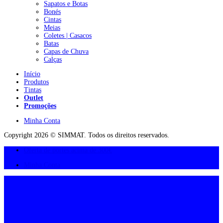
Sapatos e Botas
Bonés
Cintas
Meias
Coletes | Casacos
Batas
Capas de Chuva
Calças
Início
Produtos
Tintas
Outlet
Promoções
Minha Conta
Copyright 2026 © SIMMAT. Todos os direitos reservados.
Oferta de portes acima de 300€
Minha Conta