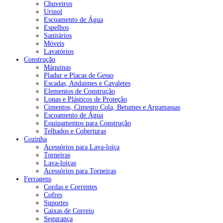
Chuveiros
Urinol
Escoamento de Água
Espelhos
Sanitários
Móveis
Lavatórios
Construção
Máquinas
Pladur e Placas de Gesso
Escadas, Andaimes e Cavaletes
Elementos de Construção
Lonas e Plásticos de Proteção
Cimentos, Cimento Cola, Betumes e Argamassas
Escoamento de Água
Equipamentos para Construção
Telhados e Coberturas
Cozinha
Acessórios para Lava-loiça
Torneiras
Lava-loiças
Acessórios para Torneiras
Ferragens
Cordas e Correntes
Cofres
Suportes
Caixas de Correio
Segurança