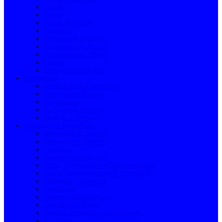
Cofres
Suportes
Caixas de Correio
Segurança
Ferragens de Fixação
Ferragens para Janelas
Ferragens para Móveis
Cabides
Ferragens para Portas
Ferramentas
Arrumação de Ferramentas
Ferramentas Manuais
Consumíveis
Ferramentas Elétricas
Medição e Nivelação
Iluminação e Eletricidade
Iluminação de Interior
Iluminação de Exterior
Segurança
Quadros e Disjuntores
Pilhas, Carregadores e Transformadores
Casquilhos e Acessórios de Iluminação
Lâmpadas e Lanternas
Gambiarras
Cabos e Calhas elétricas
Conectores e Bornes
Tomada, Extensões e Interruptores
Projetores