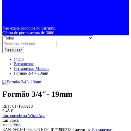
0
Total
0,00
€
Não existe produtos no carrinho.
Oferta de portes acima de 300€
Pesquisar
Início
Ferramentas
Ferramentas Manuais
Formão 3/4″- 19mm
Formão 3/4″- 19mm
REF:
0171900218
9,45
€
Encomende no WhatsApp
Em Stock
Marca:
Vito
EAN:
5604612662523
REF:
0171900218
Categorias:
Ferramentas
,