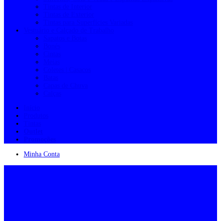
Tintas de Interior
Tintas de Exterior
Tintas para Superfícies Variadas
Vestuário e Calçado de Trabalho
Sapatos e Botas
Bonés
Cintas
Meias
Coletes | Casacos
Batas
Capas de Chuva
Calças
Início
Produtos
Tintas
Outlet
Promoções
Minha Conta