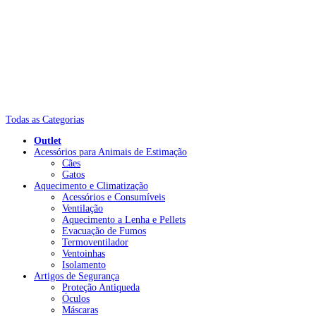
Todas as Categorias
Outlet
Acessórios para Animais de Estimação
Cães
Gatos
Aquecimento e Climatização
Acessórios e Consumíveis
Ventilação
Aquecimento a Lenha e Pellets
Evacuação de Fumos
Termoventilador
Ventoinhas
Isolamento
Artigos de Segurança
Proteção Antiqueda
Óculos
Máscaras