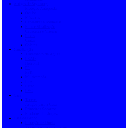
Artigos de Segurança
Proteção Antiqueda
Óculos
Máscaras
Caneleiras e Joelheiras
Fitas e Sinalização
Capacetes e Viseiras
Luvas
Cintas
Coletes
Canalização
Tratamento de Águas
PEAD
Hidronil
PP
PPR
Multicamada
Inox
Latão
PVC
Casa
Tapetes
Artigos para a Casa
Primeiros Socorros
Produtos de Limpeza
Casa de Banho
Proteção de Duche
Acessórios para Sanitários