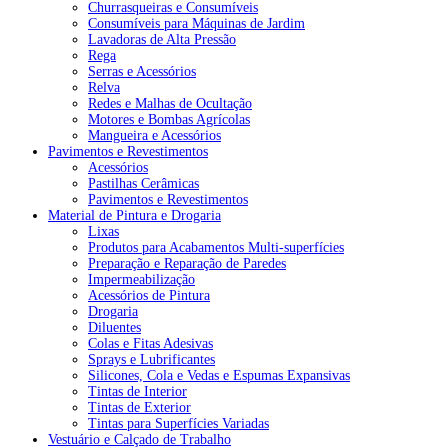
Churrasqueiras e Consumíveis
Consumíveis para Máquinas de Jardim
Lavadoras de Alta Pressão
Rega
Serras e Acessórios
Relva
Redes e Malhas de Ocultação
Motores e Bombas Agrícolas
Mangueira e Acessórios
Pavimentos e Revestimentos
Acessórios
Pastilhas Cerâmicas
Pavimentos e Revestimentos
Material de Pintura e Drogaria
Lixas
Produtos para Acabamentos Multi-superfícies
Preparação e Reparação de Paredes
Impermeabilização
Acessórios de Pintura
Drogaria
Diluentes
Colas e Fitas Adesivas
Sprays e Lubrificantes
Silicones, Cola e Vedas e Espumas Expansivas
Tintas de Interior
Tintas de Exterior
Tintas para Superfícies Variadas
Vestuário e Calçado de Trabalho