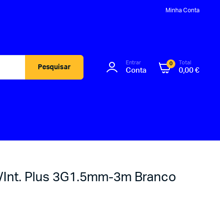
Minha Conta
Entrar
Total
0
Pesquisar
Conta
0,00
€
C/Int. Plus 3G1.5mm-3m Branco