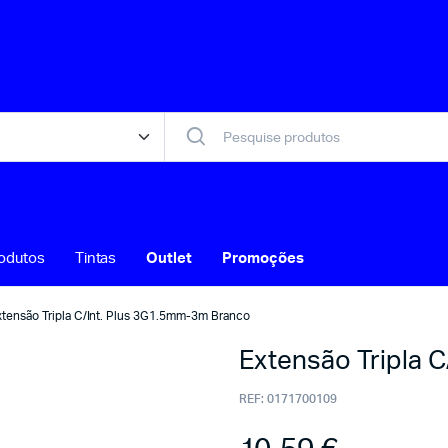
odutos
Tintas
Outlet
Promoções
xtensão Tripla C/Int. Plus 3G1.5mm-3m Branco
Extensão Tripla 
REF:
0171700109