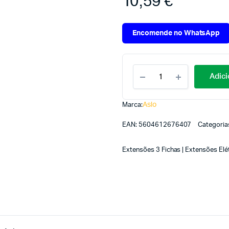
10,59
€
Encomende no WhatsApp
Adici
Aslo
Marca:
EAN:
5604612676407
Categoria
Extensões 3 Fichas | Extensões Elé