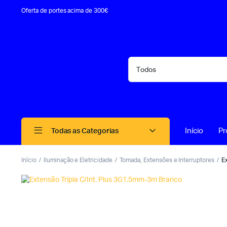
Oferta de portes acima de 300€
Início
Pr
Todas as Categorias
Início
Iluminação e Eletricidade
Tomada, Extensões e Interruptores
E