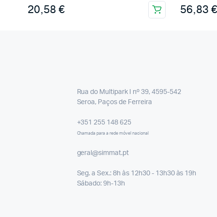
20,58
€
56,83
Rua do Multipark I nº 39, 4595-542
Seroa, Paços de Ferreira
+351 255 148 625
Chamada para a rede móvel nacional
geral@simmat.pt
Seg. a Sex.: 8h às 12h30 - 13h30 às 19h
Sábado: 9h-13h