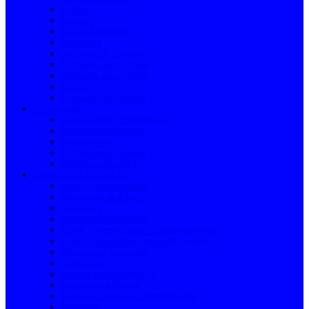
Cofres
Suportes
Caixas de Correio
Segurança
Ferragens de Fixação
Ferragens para Janelas
Ferragens para Móveis
Cabides
Ferragens para Portas
Ferramentas
Arrumação de Ferramentas
Ferramentas Manuais
Consumíveis
Ferramentas Elétricas
Medição e Nivelação
Iluminação e Eletricidade
Iluminação de Interior
Iluminação de Exterior
Segurança
Quadros e Disjuntores
Pilhas, Carregadores e Transformadores
Casquilhos e Acessórios de Iluminação
Lâmpadas e Lanternas
Gambiarras
Cabos e Calhas elétricas
Conectores e Bornes
Tomada, Extensões e Interruptores
Projetores