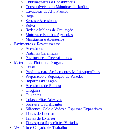
Churrasqueiras e Consumíveis
Consumíveis para Máquinas de Jardim
Lavadoras de Alta Pressão
Rega
Serras e Acessórios
Relva
Redes e Malhas de Ocultação
Motores e Bombas Agrícolas
Mangueira e Acessórios
Pavimentos e Revestimentos
Acessórios
Pastilhas Cerâmicas
Pavimentos e Revestimentos
Material de Pintura e Drogaria
Lixas
Produtos para Acabamentos Multi-superfícies
Preparação e Reparação de Paredes
Impermeabilização
Acessórios de Pintura
Drogaria
Diluentes
Colas e Fitas Adesivas
Sprays e Lubrificantes
Silicones, Cola e Vedas e Espumas Expansivas
Tintas de Interior
Tintas de Exterior
Tintas para Superfícies Variadas
Vestuário e Calçado de Trabalho