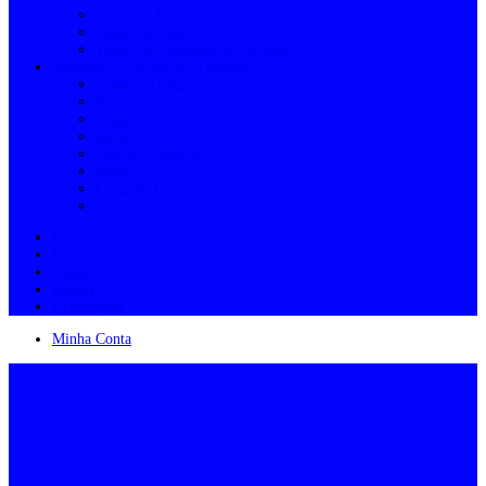
Tintas de Interior
Tintas de Exterior
Tintas para Superfícies Variadas
Vestuário e Calçado de Trabalho
Sapatos e Botas
Bonés
Cintas
Meias
Coletes | Casacos
Batas
Capas de Chuva
Calças
Início
Produtos
Tintas
Outlet
Promoções
Minha Conta