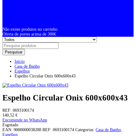
0
Total
0,00
€
Não existe produtos no carrinho.
Oferta de portes acima de 300€
Pesquisar
Início
Casa de Banho
Espelhos
Espelho Circular Onix 600x600x43
Espelho Circular Onix 600x600x43
REF:
0693100174
140,52
€
Encomende no WhatsApp
Esgotado
EAN:
9000000038288
REF:
0693100174
Categorias:
Casa de Banho
,
Espelhos