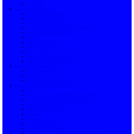
Segurança
Jardim e Agricultura
Adubos e Fertilizantes
Ferramentas de Jardim
Churrasqueiras e Consumíveis
Consumíveis para Máquinas de Jardim
Lavadoras de Alta Pressão
Rega
Serras e Acessórios
Relva
Redes e Malhas de Ocultação
Motores e Bombas Agrícolas
Mangueira e Acessórios
Pavimentos e Revestimentos
Acessórios
Pastilhas Cerâmicas
Pavimentos e Revestimentos
Material de Pintura e Drogaria
Lixas
Produtos para Acabamentos Multi-superfícies
Preparação e Reparação de Paredes
Impermeabilização
Acessórios de Pintura
Drogaria
Diluentes
Colas e Fitas Adesivas
Sprays e Lubrificantes
Silicones, Cola e Vedas e Espumas Expansivas