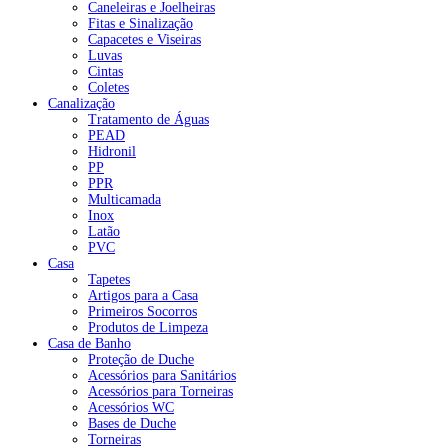
Caneleiras e Joelheiras
Fitas e Sinalização
Capacetes e Viseiras
Luvas
Cintas
Coletes
Canalização
Tratamento de Águas
PEAD
Hidronil
PP
PPR
Multicamada
Inox
Latão
PVC
Casa
Tapetes
Artigos para a Casa
Primeiros Socorros
Produtos de Limpeza
Casa de Banho
Proteção de Duche
Acessórios para Sanitários
Acessórios para Torneiras
Acessórios WC
Bases de Duche
Torneiras