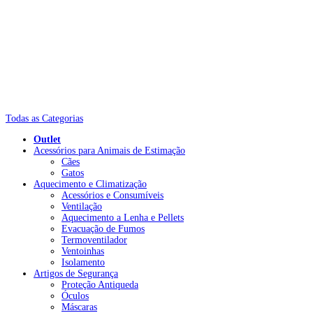
Todas as Categorias
Outlet
Acessórios para Animais de Estimação
Cães
Gatos
Aquecimento e Climatização
Acessórios e Consumíveis
Ventilação
Aquecimento a Lenha e Pellets
Evacuação de Fumos
Termoventilador
Ventoinhas
Isolamento
Artigos de Segurança
Proteção Antiqueda
Óculos
Máscaras