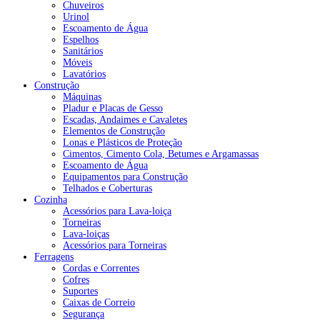
Chuveiros
Urinol
Escoamento de Água
Espelhos
Sanitários
Móveis
Lavatórios
Construção
Máquinas
Pladur e Placas de Gesso
Escadas, Andaimes e Cavaletes
Elementos de Construção
Lonas e Plásticos de Proteção
Cimentos, Cimento Cola, Betumes e Argamassas
Escoamento de Água
Equipamentos para Construção
Telhados e Coberturas
Cozinha
Acessórios para Lava-loiça
Torneiras
Lava-loiças
Acessórios para Torneiras
Ferragens
Cordas e Correntes
Cofres
Suportes
Caixas de Correio
Segurança