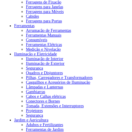
Ferragens de Fixação
Ferragens para Janelas
Ferragens para Móveis
Cabides
Ferragens para Portas
Ferramentas
Arrumação de Ferramentas
Ferramentas Manuais
Consumíveis
Ferramentas Elétricas
Medição e Nivelação
Iluminação e Eletricidade
Iluminação de Interior
Iluminação de Exterior
Segurança
Quadros e Disjuntores
Pilhas, Carregadores e Transformadores
Casquilhos e Acessórios de Iluminação
Lâmpadas e Lanternas
Gambiarras
Cabos e Calhas elétricas
Conectores e Bornes
Tomada, Extensões e Interruptores
Projetores
Segurança
Jardim e Agricultura
Adubos e Fertilizantes
Ferramentas de Jardim