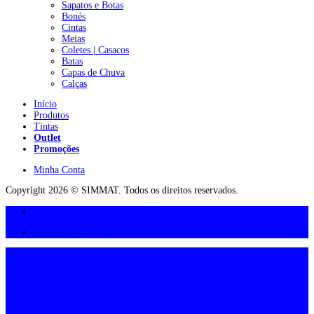
Sapatos e Botas
Bonés
Cintas
Meias
Coletes | Casacos
Batas
Capas de Chuva
Calças
Início
Produtos
Tintas
Outlet
Promoções
Minha Conta
Copyright 2026 © SIMMAT. Todos os direitos reservados.
Oferta de portes acima de 300€
Minha Conta