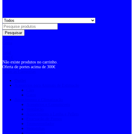
Pesquisar
Entrar
Conta
0
Total
0,00
€
Não existe produtos no carrinho.
Oferta de portes acima de 300€
Todas as Categorias
Outlet
Acessórios para Animais de Estimação
Cães
Gatos
Aquecimento e Climatização
Acessórios e Consumíveis
Ventilação
Aquecimento a Lenha e Pellets
Evacuação de Fumos
Termoventilador
Ventoinhas
Isolamento