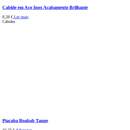
Cabide em Aço Inox Acabamento Brilhante
8,28
€
Ler mais
Cabides
Piaçaba Boabab Taupe