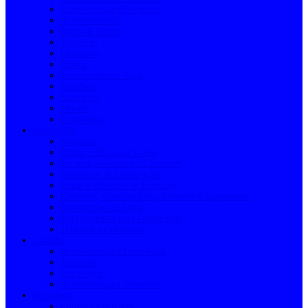
Acessórios para Torneiras
Acessórios WC
Bases de Duche
Torneiras
Chuveiros
Urinol
Escoamento de Água
Espelhos
Sanitários
Móveis
Lavatórios
Construção
Máquinas
Pladur e Placas de Gesso
Escadas, Andaimes e Cavaletes
Elementos de Construção
Lonas e Plásticos de Proteção
Cimentos, Cimento Cola, Betumes e Argamassas
Escoamento de Água
Equipamentos para Construção
Telhados e Coberturas
Cozinha
Acessórios para Lava-loiça
Torneiras
Lava-loiças
Acessórios para Torneiras
Ferragens
Cordas e Correntes