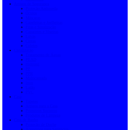
Artigos de Segurança
Proteção Antiqueda
Óculos
Máscaras
Caneleiras e Joelheiras
Fitas e Sinalização
Capacetes e Viseiras
Luvas
Cintas
Coletes
Canalização
Tratamento de Águas
PEAD
Hidronil
PP
PPR
Multicamada
Inox
Latão
PVC
Casa
Tapetes
Artigos para a Casa
Primeiros Socorros
Produtos de Limpeza
Casa de Banho
Proteção de Duche
Acessórios para Sanitários